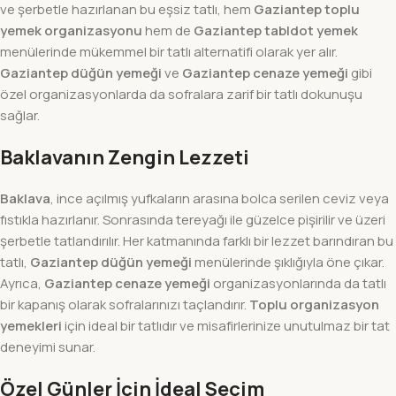
ve şerbetle hazırlanan bu eşsiz tatlı, hem
Gaziantep toplu
yemek organizasyonu
hem de
Gaziantep tabldot yemek
menülerinde mükemmel bir tatlı alternatifi olarak yer alır.
Gaziantep düğün yemeği
ve
Gaziantep cenaze yemeği
gibi
özel organizasyonlarda da sofralara zarif bir tatlı dokunuşu
sağlar.
Baklavanın Zengin Lezzeti
Baklava
, ince açılmış yufkaların arasına bolca serilen ceviz veya
fıstıkla hazırlanır. Sonrasında tereyağı ile güzelce pişirilir ve üzeri
şerbetle tatlandırılır. Her katmanında farklı bir lezzet barındıran bu
tatlı,
Gaziantep düğün yemeği
menülerinde şıklığıyla öne çıkar.
Ayrıca,
Gaziantep cenaze yemeği
organizasyonlarında da tatlı
bir kapanış olarak sofralarınızı taçlandırır.
Toplu organizasyon
yemekleri
için ideal bir tatlıdır ve misafirlerinize unutulmaz bir tat
deneyimi sunar.
Özel Günler İçin İdeal Seçim