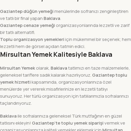
Gaziantep düğün yemeği
menülerinde sofranızı zenginleştiren
ve tatlı bir final yapan
Baklava
.
Gaziantep cenaze yemeği
organizasyonlarında lezzetli ve zarif
bir tatlı alternatifi.
Toplu organizasyon yemekleri
için mükemmel bir seçenek; hem
lezzetli hem de görsel açıdan tatmin edici.
Mirsultan Yemek Kalitesiyle Baklava
Mirsultan Yemek
olarak,
Baklava
tatlımızı en taze malzemelerle,
geleneksel tariflere sadık kalarak hazırlıyoruz.
Gaziantep toplu
yemek hizmeti
kapsamında, organizasyonlarınıza özel
menülerde yer vererek misafirlerinize en lezzetli tatlıyı
sunuyoruz. Her türlü organizasyon için tatlılarımızla sofralarınızı
taçlandırıyoruz.
Baklava
ile sofralarınıza geleneksel Türk mutfağının en güzel
tatlısını ekleyin!
Gaziantep’te toplu yemek siparişi
vermek ve
organizasyonlarınıza kaliteli yemekler eklemek için
Mirsultan