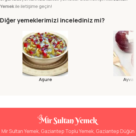
Yemek
ile iletişime geçin!
Diğer yemeklerimizi incelediniz mi?
Aşure
Ayva T
Mir Sultan Yemek, Gaziantep Toplu Yemek, Gaziantep Düğün