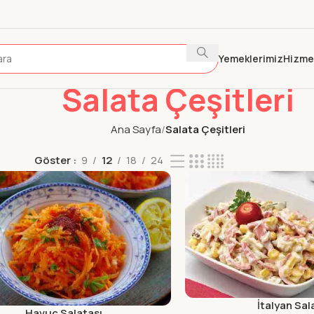
Yemeklerimiz
Hizme
Salata Çeşitleri
Ana Sayfa
Salata Çeşitleri
Göster
9
12
18
24
İtalyan Sal
Havuç Salatası