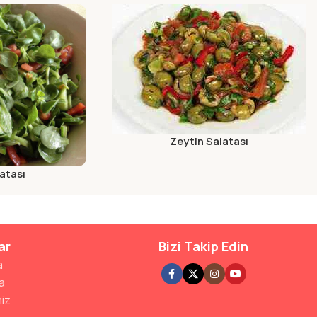
Zeytin Salatası
atası
ar
Bizi Takip Edin
a
a
iz