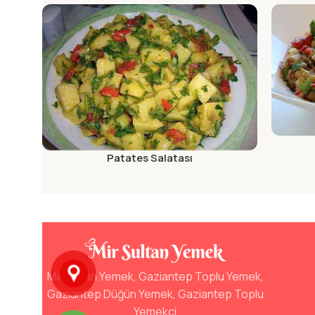
Patates Salatası
Mir Sultan Yemek, Gaziantep Toplu Yemek,
Gaziantep Düğün Yemek, Gaziantep Toplu
Yemekçi