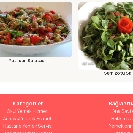
Patlıcan Salatası
Semizotu Sal
Kategoriler
Bağlantıl
Okul Yemek Hizmeti
Ana Sayf
Anaokul Yemek Hizmeti
Hakkımızd
Hastane Yemek Servisi
Yemeklerim