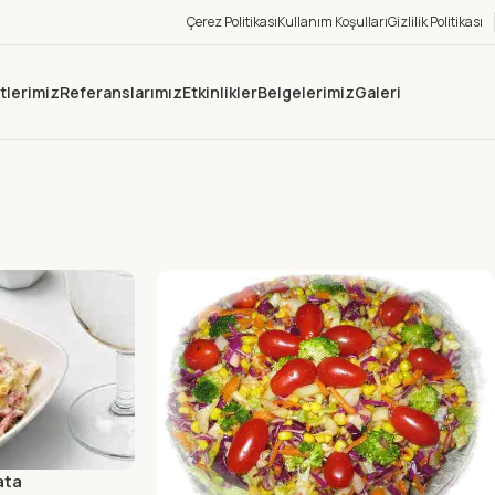
Çerez Politikası
Kullanım Koşulları
Gizlilik Politikası
tlerimiz
Referanslarımız
Etkinlikler
Belgelerimiz
Galeri
ata