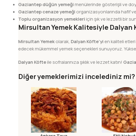
Gaziantep düğün yemeği
menülerinde gösterişli ve doyu
Gaziantep cenaze yemeği
organizasyonlarında hafif ve
Toplu organizasyon yemekleri
için şık ve lezzetli bir s
Mirsultan Yemek Kalitesiyle Dalyan 
Mirsultan Yemek
olarak,
Dalyan Köfte’yi
en kaliteli etle
edecek mükemmel yemek seçenekleri sunuyoruz. Yüksek hij
Dalyan Köfte
ile sofralarınıza şıklık ve lezzet katın!
Gazia
Diğer yemeklerimizi incelediniz mi?
Ankara Tava
Etli Nohut