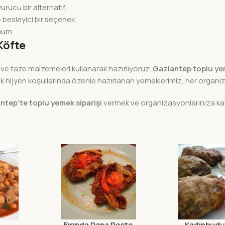
rucu bir alternatif.
 besleyici bir seçenek.
unum.
Köfte
ri ve taze malzemeleri kullanarak hazırlıyoruz.
Gaziantep toplu ye
yen koşullarında özenle hazırlanan yemeklerimiz, her organizasy
ntep’te toplu yemek siparişi
vermek ve organizasyonlarınıza kali
Fırında Dana Rosto
Kadınbudu