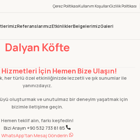
Çerez Politikası
Kullanım Koşulları
Gizlilik Politikası
tlerimiz
Referanslarımız
Etkinlikler
Belgelerimiz
Galeri
yan Köfte
Dalyan Köfte
Hizmetleri İçin Hemen Bize Ulaşın!
 her türlü özel etkinliğinizde lezzetli ve şık sunumlar ile
yanınızdayız.
nüyü oluşturmak ve unutulmaz bir deneyim yaşatmak için
bizimle iletişime geçin.
Hemen teklif alın, farkı keşfedin!
Bizi Arayın +90 532 733 81 85
WhatsApp'tan Mesaj Gönderin