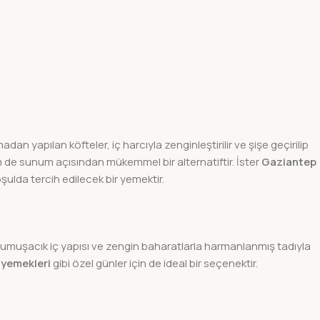
an yapılan köfteler, iç harcıyla zenginleştirilir ve şişe geçirilip
m de sunum açısından mükemmel bir alternatiftir. İster
Gaziantep
şulda tercih edilecek bir yemektir.
, yumuşacık iç yapısı ve zengin baharatlarla harmanlanmış tadıyla
yemekleri
gibi özel günler için de ideal bir seçenektir.