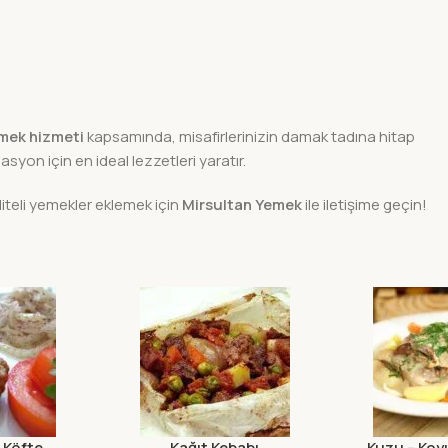
mek hizmeti
kapsamında, misafirlerinizin damak tadına hitap
on için en ideal lezzetleri yaratır.
teli yemekler eklemek için
Mirsultan Yemek
ile iletişime geçin!
 Köfte
Kağıt Kebabı
Kuzu – Koy