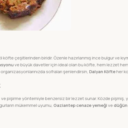
 köfte çeşitlerinden biridir. Özenle hazırlanmış ince bulgur ve kıymad
asyonu
ve büyük davetler için ideal olan bu köfte, hem lezzet he
organizasyonlarınızda sofraları şenlendirsin,
Dalyan Köfte
her ko
k
ıyla ve pişirme yöntemiyle benzersiz bir lezzet sunar. Közde pişmiş
bulgurların mükemmel uyumu,
Gaziantep cenaze yemeği
ve
düğün 