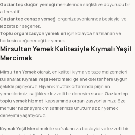
Gaziantep düğün yemeği
menülerinde sağlıklı ve doyurucu bir
alternatif.
Gaziantep cenaze yemeği
organizasyonlarında besleyici ve
lezzetli bir seçenek.
Toplu organizasyon yemekleri
için kolayca hazırlanan ve
herkesin beğeneceği bir yemek.
Mirsultan Yemek Kalitesiyle Kıymalı Yeşil
Mercimek
Mirsultan Yemek
olarak, en kaliteli kıyma ve taze malzemeleri
kullanarak
Kıymalı Yeşil Mercimek
’i geleneksel tariflere uygun
şekilde pişiriyoruz. Hijyenik mutfak ortamında pişirilen
yemeklerimiz, sağlıklı ve lezzetli bir deneyim sunar.
Gaziantep
toplu yemek hizmeti
kapsamında organizasyonlarınıza özel
menüler hazırlayarak misafirlerinize unutulmaz bir yemek
deneyimi yaşatıyoruz.
Kıymalı Yeşil Mercimek
ile sofralarınıza besleyici ve lezzetli bir