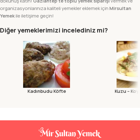
dokunuş katın!
Gaziantep’te toplu yemek siparişi
vermek ve
organizasyonlarınıza kaliteli yemekler eklemek için
Mirsultan
Yemek
ile iletişime geçin!
Diğer yemeklerimizi incelediniz mi?
Kadınbudu Köfte
Kuzu – Koy