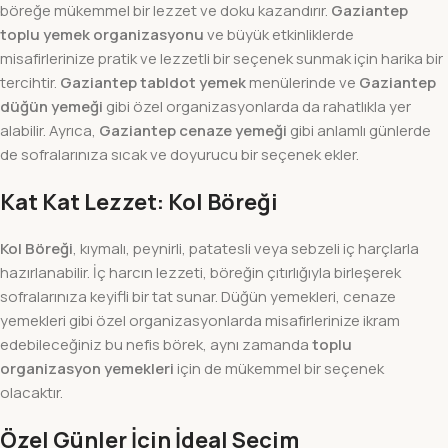
böreğe mükemmel bir lezzet ve doku kazandırır.
Gaziantep
toplu yemek organizasyonu
ve büyük etkinliklerde
misafirlerinize pratik ve lezzetli bir seçenek sunmak için harika bir
tercihtir.
Gaziantep tabldot yemek
menülerinde ve
Gaziantep
düğün yemeği
gibi özel organizasyonlarda da rahatlıkla yer
alabilir. Ayrıca,
Gaziantep cenaze yemeği
gibi anlamlı günlerde
de sofralarınıza sıcak ve doyurucu bir seçenek ekler.
Kat Kat Lezzet: Kol Böreği
Kol Böreği
, kıymalı, peynirli, patatesli veya sebzeli iç harçlarla
hazırlanabilir. İç harcın lezzeti, böreğin çıtırlığıyla birleşerek
sofralarınıza keyifli bir tat sunar. Düğün yemekleri, cenaze
yemekleri gibi özel organizasyonlarda misafirlerinize ikram
edebileceğiniz bu nefis börek, aynı zamanda
toplu
organizasyon yemekleri
için de mükemmel bir seçenek
olacaktır.
Özel Günler İçin İdeal Seçim