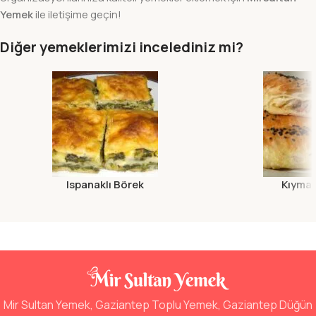
Yemek
ile iletişime geçin!
Diğer yemeklerimizi incelediniz mi?
Ispanaklı Börek
Kıymal
Mir Sultan Yemek, Gaziantep Toplu Yemek, Gaziantep Düğün