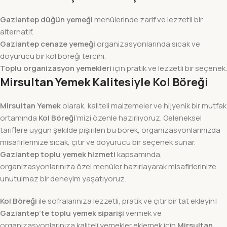
Gaziantep düğün yemeği
menülerinde zarif ve lezzetli bir
alternatif.
Gaziantep cenaze yemeği
organizasyonlarında sıcak ve
doyurucu bir kol böreği tercihi.
Toplu organizasyon yemekleri
için pratik ve lezzetli bir seçenek.
Mirsultan Yemek Kalitesiyle Kol Böreği
Mirsultan Yemek
olarak, kaliteli malzemeler ve hijyenik bir mutfak
ortamında
Kol Böreği
’mizi özenle hazırlıyoruz. Geleneksel
tariflere uygun şekilde pişirilen bu börek, organizasyonlarınızda
misafirlerinize sıcak, çıtır ve doyurucu bir seçenek sunar.
Gaziantep toplu yemek hizmeti
kapsamında,
organizasyonlarınıza özel menüler hazırlayarak misafirlerinize
unutulmaz bir deneyim yaşatıyoruz.
Kol Böreği
ile sofralarınıza lezzetli, pratik ve çıtır bir tat ekleyin!
Gaziantep’te toplu yemek siparişi
vermek ve
organizasyonlarınıza kaliteli yemekler eklemek için
Mirsultan