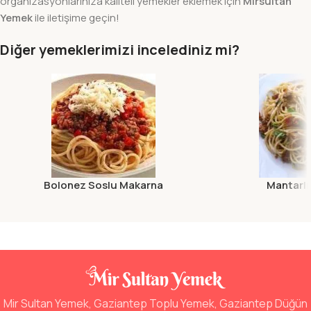
organizasyonlarınıza kaliteli yemekler eklemek için
Mirsultan
Yemek
ile iletişime geçin!
Diğer yemeklerimizi incelediniz mi?
Bolonez Soslu Makarna
Mantarlı
Mir Sultan Yemek, Gaziantep Toplu Yemek, Gaziantep Düğün