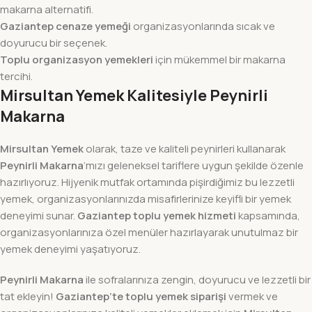
makarna alternatifi.
Gaziantep cenaze yemeği
organizasyonlarında sıcak ve
doyurucu bir seçenek.
Toplu organizasyon yemekleri
için mükemmel bir makarna
tercihi.
Mirsultan Yemek Kalitesiyle Peynirli
Makarna
Mirsultan Yemek
olarak, taze ve kaliteli peynirleri kullanarak
Peynirli Makarna
’mızı geleneksel tariflere uygun şekilde özenle
hazırlıyoruz. Hijyenik mutfak ortamında pişirdiğimiz bu lezzetli
yemek, organizasyonlarınızda misafirlerinize keyifli bir yemek
deneyimi sunar.
Gaziantep toplu yemek hizmeti
kapsamında,
organizasyonlarınıza özel menüler hazırlayarak unutulmaz bir
yemek deneyimi yaşatıyoruz.
Peynirli Makarna
ile sofralarınıza zengin, doyurucu ve lezzetli bir
tat ekleyin!
Gaziantep’te toplu yemek siparişi
vermek ve