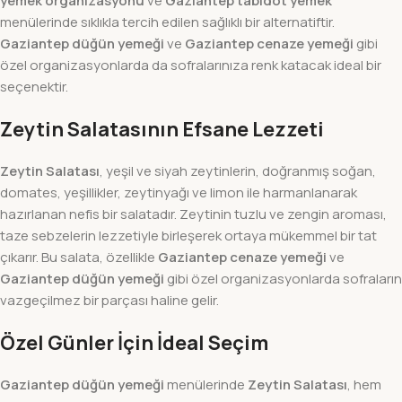
yemek organizasyonu
ve
Gaziantep tabldot yemek
menülerinde sıklıkla tercih edilen sağlıklı bir alternatiftir.
Gaziantep düğün yemeği
ve
Gaziantep cenaze yemeği
gibi
özel organizasyonlarda da sofralarınıza renk katacak ideal bir
seçenektir.
Zeytin Salatasının Efsane Lezzeti
Zeytin Salatası
, yeşil ve siyah zeytinlerin, doğranmış soğan,
domates, yeşillikler, zeytinyağı ve limon ile harmanlanarak
hazırlanan nefis bir salatadır. Zeytinin tuzlu ve zengin aroması,
taze sebzelerin lezzetiyle birleşerek ortaya mükemmel bir tat
çıkarır. Bu salata, özellikle
Gaziantep cenaze yemeği
ve
Gaziantep düğün yemeği
gibi özel organizasyonlarda sofraların
vazgeçilmez bir parçası haline gelir.
Özel Günler İçin İdeal Seçim
Gaziantep düğün yemeği
menülerinde
Zeytin Salatası
, hem