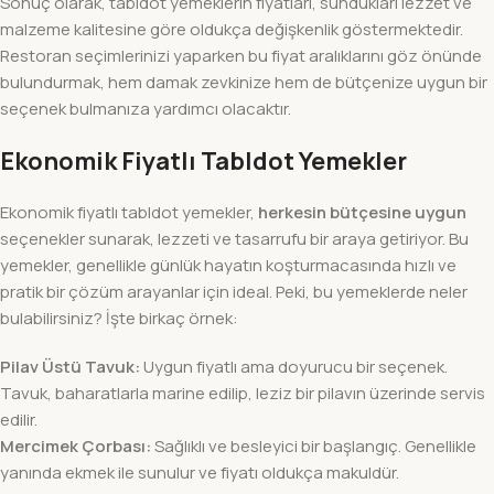
Sonuç olarak, tabldot yemeklerin fiyatları, sundukları lezzet ve
malzeme kalitesine göre oldukça değişkenlik göstermektedir.
Restoran seçimlerinizi yaparken bu fiyat aralıklarını göz önünde
bulundurmak, hem damak zevkinize hem de bütçenize uygun bir
seçenek bulmanıza yardımcı olacaktır.
Ekonomik Fiyatlı Tabldot Yemekler
Ekonomik fiyatlı tabldot yemekler,
herkesin bütçesine uygun
seçenekler sunarak, lezzeti ve tasarrufu bir araya getiriyor. Bu
yemekler, genellikle günlük hayatın koşturmacasında hızlı ve
pratik bir çözüm arayanlar için ideal. Peki, bu yemeklerde neler
bulabilirsiniz? İşte birkaç örnek:
Pilav Üstü Tavuk:
Uygun fiyatlı ama doyurucu bir seçenek.
Tavuk, baharatlarla marine edilip, leziz bir pilavın üzerinde servis
edilir.
Mercimek Çorbası:
Sağlıklı ve besleyici bir başlangıç. Genellikle
yanında ekmek ile sunulur ve fiyatı oldukça makuldür.