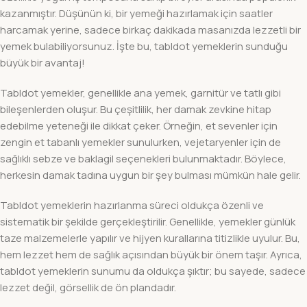
kazanmıştır. Düşünün ki, bir yemeği hazırlamak için saatler
harcamak yerine, sadece birkaç dakikada masanızda lezzetli bir
yemek bulabiliyorsunuz. İşte bu, tabldot yemeklerin sunduğu
büyük bir avantaj!
Tabldot yemekler, genellikle ana yemek, garnitür ve tatlı gibi
bileşenlerden oluşur. Bu çeşitlilik, her damak zevkine hitap
edebilme yeteneği ile dikkat çeker. Örneğin, et sevenler için
zengin et tabanlı yemekler sunulurken, vejetaryenler için de
sağlıklı sebze ve baklagil seçenekleri bulunmaktadır. Böylece,
herkesin damak tadına uygun bir şey bulması mümkün hale gelir.
Tabldot yemeklerin hazırlanma süreci oldukça özenli ve
sistematik bir şekilde gerçekleştirilir. Genellikle, yemekler günlük
taze malzemelerle yapılır ve hijyen kurallarına titizlikle uyulur. Bu,
hem lezzet hem de sağlık açısından büyük bir önem taşır. Ayrıca,
tabldot yemeklerin sunumu da oldukça şıktır; bu sayede, sadece
lezzet değil, görsellik de ön plandadır.