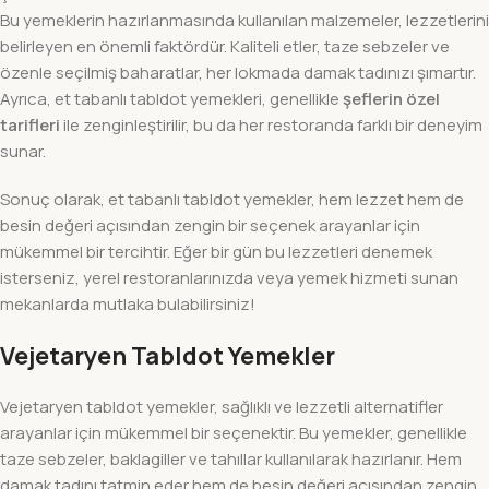
Bu yemeklerin hazırlanmasında kullanılan malzemeler, lezzetlerini
belirleyen en önemli faktördür. Kaliteli etler, taze sebzeler ve
özenle seçilmiş baharatlar, her lokmada damak tadınızı şımartır.
Ayrıca, et tabanlı tabldot yemekleri, genellikle
şeflerin özel
tarifleri
ile zenginleştirilir, bu da her restoranda farklı bir deneyim
sunar.
Sonuç olarak, et tabanlı tabldot yemekler, hem lezzet hem de
besin değeri açısından zengin bir seçenek arayanlar için
mükemmel bir tercihtir. Eğer bir gün bu lezzetleri denemek
isterseniz, yerel restoranlarınızda veya yemek hizmeti sunan
mekanlarda mutlaka bulabilirsiniz!
Vejetaryen Tabldot Yemekler
Vejetaryen tabldot yemekler, sağlıklı ve lezzetli alternatifler
arayanlar için mükemmel bir seçenektir. Bu yemekler, genellikle
taze sebzeler, baklagiller ve tahıllar kullanılarak hazırlanır. Hem
damak tadını tatmin eder hem de besin değeri açısından zengin