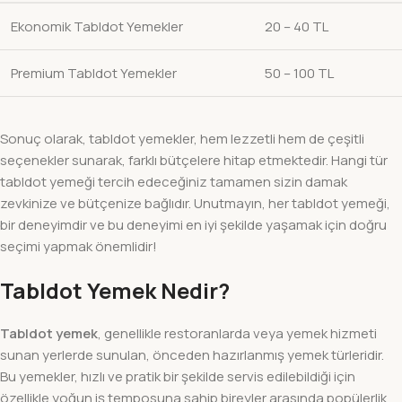
Ekonomik Tabldot Yemekler
20 – 40 TL
Premium Tabldot Yemekler
50 – 100 TL
Sonuç olarak, tabldot yemekler, hem lezzetli hem de çeşitli
seçenekler sunarak, farklı bütçelere hitap etmektedir. Hangi tür
tabldot yemeği tercih edeceğiniz tamamen sizin damak
zevkinize ve bütçenize bağlıdır. Unutmayın, her tabldot yemeği,
bir deneyimdir ve bu deneyimi en iyi şekilde yaşamak için doğru
seçimi yapmak önemlidir!
Tabldot Yemek Nedir?
Tabldot yemek
, genellikle restoranlarda veya yemek hizmeti
sunan yerlerde sunulan, önceden hazırlanmış yemek türleridir.
Bu yemekler, hızlı ve pratik bir şekilde servis edilebildiği için
özellikle yoğun iş temposuna sahip bireyler arasında popülerlik