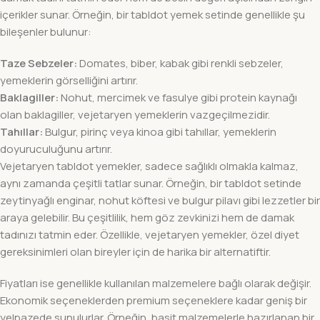
içerikler sunar. Örneğin, bir tabldot yemek setinde genellikle şu
bileşenler bulunur:
Taze Sebzeler:
Domates, biber, kabak gibi renkli sebzeler,
yemeklerin görselliğini artırır.
Baklagiller:
Nohut, mercimek ve fasulye gibi protein kaynağı
olan baklagiller, vejetaryen yemeklerin vazgeçilmezidir.
Tahıllar:
Bulgur, pirinç veya kinoa gibi tahıllar, yemeklerin
doyuruculuğunu artırır.
Vejetaryen tabldot yemekler, sadece sağlıklı olmakla kalmaz,
aynı zamanda çeşitli tatlar sunar. Örneğin, bir tabldot setinde
zeytinyağlı enginar, nohut köftesi ve bulgur pilavı gibi lezzetler bir
araya gelebilir. Bu çeşitlilik, hem göz zevkinizi hem de damak
tadınızı tatmin eder. Özellikle, vejetaryen yemekler, özel diyet
gereksinimleri olan bireyler için de harika bir alternatiftir.
Fiyatları ise genellikle kullanılan malzemelere bağlı olarak değişir.
Ekonomik seçeneklerden premium seçeneklere kadar geniş bir
yelpazede sunulurlar. Örneğin, basit malzemelerle hazırlanan bir