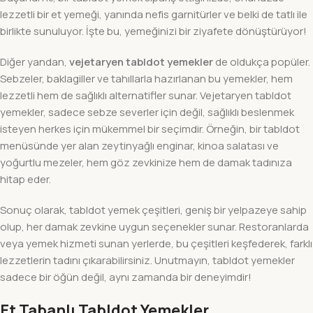
lezzetli bir et yemeği, yanında nefis garnitürler ve belki de tatlı ile
birlikte sunuluyor. İşte bu, yemeğinizi bir ziyafete dönüştürüyor!
Diğer yandan,
vejetaryen tabldot yemekler
de oldukça popüler.
Sebzeler, baklagiller ve tahıllarla hazırlanan bu yemekler, hem
lezzetli hem de sağlıklı alternatifler sunar. Vejetaryen tabldot
yemekler, sadece sebze severler için değil, sağlıklı beslenmek
isteyen herkes için mükemmel bir seçimdir. Örneğin, bir tabldot
menüsünde yer alan zeytinyağlı enginar, kinoa salatası ve
yoğurtlu mezeler, hem göz zevkinize hem de damak tadınıza
hitap eder.
Sonuç olarak, tabldot yemek çeşitleri, geniş bir yelpazeye sahip
olup, her damak zevkine uygun seçenekler sunar. Restoranlarda
veya yemek hizmeti sunan yerlerde, bu çeşitleri keşfederek, farklı
lezzetlerin tadını çıkarabilirsiniz. Unutmayın, tabldot yemekler
sadece bir öğün değil, aynı zamanda bir deneyimdir!
Et Tabanlı Tabldot Yemekler