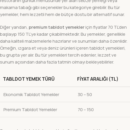
restoranın günlük menüsünde yer alan sebze yemeği veya
makarna tabağı gibi seçenekler bu kategoriye girebilir. Bu tür
yemekler, hem lezzetli hem de bütçe dostu bir alternatif sunar.
Diğer yandan,
premium tabldot yemekler
için fiyatlar 70 TL’den
başlayıp 150 TL’ye kadar çıkabilmektedir. Bu yemekler, genellikle
daha kaliteli malzemelerle hazırlanır ve sunumları daha özenlidir.
Örneğin, ızgara et veya deniz ürünleri içeren tabldot yemekleri,
bu grupta yer alır. Bu tür yemekleri tercih edenler, lezzet ve
sunum açısından daha fazla tatmin olmayı bekleyebilirler.
TABLDOT YEMEK TÜRÜ
FIYAT ARALIĞI (TL)
Ekonomik Tabldot Yemekler
30 – 50
Premium Tabldot Yemekler
70 – 150