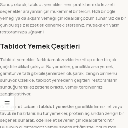
Sonuç olarak, tabldot yemekler, hem pratik hem de lezzetli
seçenekler arayanlar için mükemmel bir tercih. Hızlı bir öğle
yemeği ya da akşam yemeği için ideal bir çözüm sunar. Siz de bir
gün bu eşsiz lezzetleri denemek isterseniz, mutlaka en yakın
restoranınıza uğrayın!
Tabldot Yemek Çeşitleri
Tabldot yemekler, farklı damak zevklerine hitap eden birçok
çeşidi ile dikkat çekiyor. Bu yemekler, genellikle ana yemek,
garnitür ve tatlı gibi bileşenlerden oluşarak, zengin bir menü
sunuyor. Özellikle, tabldot yemeklerin çeşitleri, restoranların
sunduğu farklı lezzetlerle birlikte, yemek tercihlerinizi
zenginleştiriyor.
Örneğin,
et tabanlı tabldot yemekler
genellikle kırmızı et veya
tavuk ile hazırlanır. Bu tür yemekler, protein açısından zengin bir
seçenek sunarak, özellikle et severler için ideal bir tercihtir.
Düşünün ki, bir tabldot yemek sipariş ettiğinizde, önünüzde