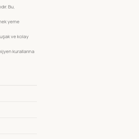
dır. Bu,
yemek yeme
muşak ve kolay
ijyen kurallarına