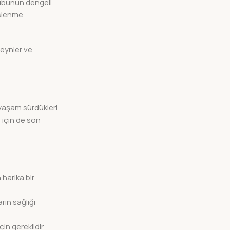
rubunun dengeli
eslenme
veynler ve
 yaşam sürdükleri
i için de son
 harika bir
rın sağlığı
in gereklidir.