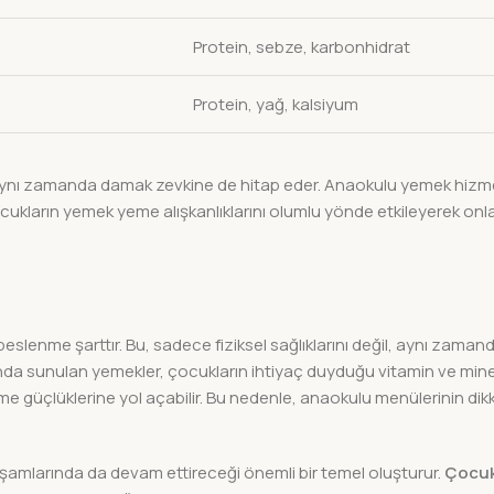
Protein, sebze, karbonhidrat
Protein, yağ, kalsiyum
ynı zamanda damak zevkine de hitap eder. Anaokulu yemek hizme
ukların yemek yeme alışkanlıklarını olumlu yönde etkileyerek onl
beslenme şarttır. Bu, sadece fiziksel sağlıklarını değil, aynı zaman
nda sunulan yemekler, çocukların ihtiyaç duyduğu vitamin ve mine
me güçlüklerine yol açabilir. Bu nedenle, anaokulu menülerinin dik
i yaşamlarında da devam ettireceği önemli bir temel oluşturur.
Çocuk