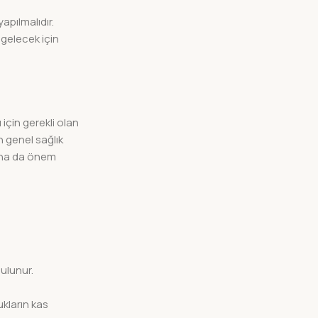
apılmalıdır.
r gelecek için
 için gerekli olan
n genel sağlık
daha da önem
ulunur.
kların kas