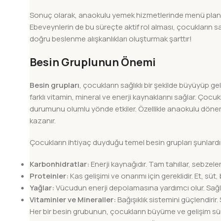
Sonuç olarak, anaokulu yemek hizmetlerinde menü planlamas
Ebeveynlerin de bu süreçte aktif rol alması, çocukların sağl
doğru beslenme alışkanlıkları oluşturmak şarttır!
Besin Gruplunun Önemi
Besin grupları
, çocukların sağlıklı bir şekilde büyüyüp ge
farklı vitamin, mineral ve enerji kaynaklarını sağlar. Çocu
durumunu olumlu yönde etkiler. Özellikle anaokulu döne
kazanır.
Çocukların ihtiyaç duyduğu temel besin grupları şunlardı
Karbonhidratlar:
Enerji kaynağıdır. Tam tahıllar, sebzele
Proteinler:
Kas gelişimi ve onarımı için gereklidir. Et, süt
Yağlar:
Vücudun enerji depolamasına yardımcı olur. Sağlı
Vitaminler ve Mineraller:
Bağışıklık sistemini güçlendirir
Her bir besin grubunun, çocukların büyüme ve gelişim süre