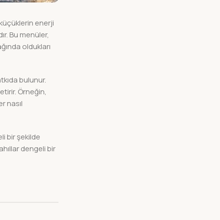
küçüklerin enerji
ır. Bu menüler,
ağında oldukları
tkıda bulunur.
tirir. Örneğin,
er nasıl
 bir şekilde
hıllar dengeli bir