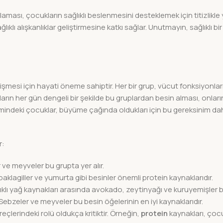
ı, çocukların sağlıklı beslenmesini desteklemek için titizlikle y
ıklı alışkanlıklar geliştirmesine katkı sağlar. Unutmayın, sağlıklı bi
lişmesi için hayati öneme sahiptir. Her bir grup, vücut fonksiyonları
kların her gün dengeli bir şekilde bu gruplardan besin alması, onları
mindeki çocuklar, büyüme çağında oldukları için bu gereksinim 
r:
r ve meyveler bu grupta yer alır.
, baklagiller ve yumurta gibi besinler önemli protein kaynaklarıdır.
klı yağ kaynakları arasında avokado, zeytinyağı ve kuruyemişler b
. Sebzeler ve meyveler bu besin öğelerinin en iyi kaynaklarıdır.
çlerindeki rolü oldukça kritiktir. Örneğin,
protein
kaynakları, çocu