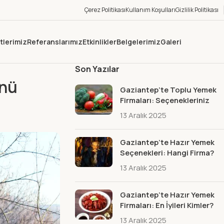
Çerez Politikası
Kullanım Koşulları
Gizlilik Politikası
tlerimiz
Referanslarımız
Etkinlikler
Belgelerimiz
Galeri
Son Yazılar
enü
Gaziantep’te Toplu Yemek
Firmaları: Seçenekleriniz
13 Aralık 2025
Gaziantep’te Hazır Yemek
Seçenekleri: Hangi Firma?
13 Aralık 2025
Gaziantep’te Hazır Yemek
Firmaları: En İyileri Kimler?
13 Aralık 2025