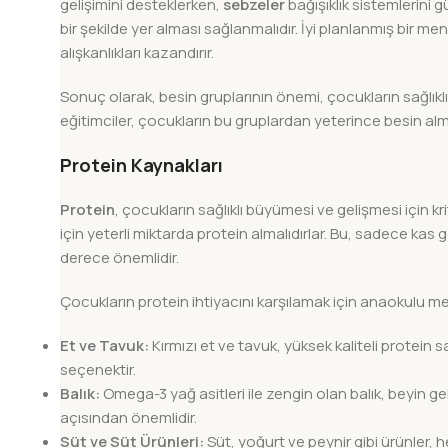
gelişimini desteklerken,
sebzeler
bağışıklık sistemlerini
bir şekilde yer alması sağlanmalıdır. İyi planlanmış bir me
alışkanlıkları kazandırır.
Sonuç olarak, besin gruplarının önemi, çocukların sağlıkl
eğitimciler, çocukların bu gruplardan yeterince besin almas
Protein Kaynakları
Protein
, çocukların sağlıklı büyümesi ve gelişmesi için k
için yeterli miktarda protein almalıdırlar. Bu, sadece kas 
derece önemlidir.
Çocukların protein ihtiyacını karşılamak için anaokulu menü
Et ve Tavuk:
Kırmızı et ve tavuk, yüksek kaliteli protein s
seçenektir.
Balık:
Omega-3 yağ asitleri ile zengin olan balık, beyin gel
açısından önemlidir.
Süt ve Süt Ürünleri:
Süt, yoğurt ve peynir gibi ürünler, 