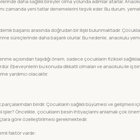
erinde daha sağlıklı bireyler olma yolunda adımlar atarlar. Anao
aynı zamanda yeni tatlar denemelerini teşvik eder. Bu durum, yem
demik başarısı arasında doğrudan bir ilişki bulunmaktadır. Çocuklar
me süreçlerinde daha başarılı olurlar. Bu nedenle, anaokulu yem
nme açısından taşıdığı önem, sadece çocukların fiziksel sağlıklarıy
rdür. Ebeveynlerin bu konuda dikkatli olmaları ve anaokulu ile iş bir
rine yardımcı olacaktır.
 parçalarından biridir. Çocukların sağlıklı büyümesi ve gelişmesi iç
l işler? Öncelikle, çocukların besin ihtiyaçlarını anlamak çok öneml
açlara göre özelleştirilmesi gerekmektedir.
li faktör vardır: