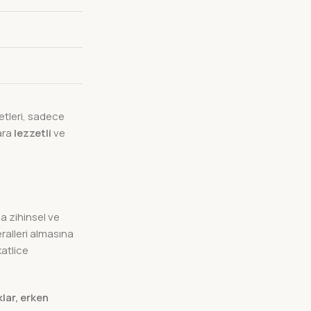
tleri, sadece
ara
lezzetli
ve
da zihinsel ve
ralleri almasına
katlice
lar, erken