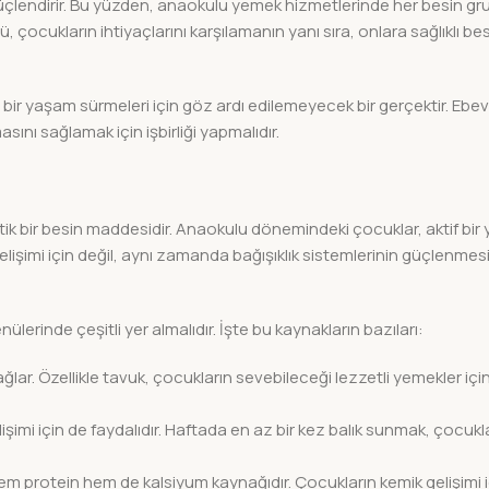
 güçlendirir. Bu yüzden, anaokulu yemek hizmetlerinde her besin g
nü, çocukların ihtiyaçlarını karşılamanın yanı sıra, onlara sağlıklı b
ı bir yaşam sürmeleri için göz ardı edilemeyecek bir gerçektir. Ebe
ını sağlamak için işbirliği yapmalıdır.
ritik bir besin maddesidir. Anaokulu dönemindeki çocuklar, aktif bir
gelişimi için değil, aynı zamanda bağışıklık sistemlerinin güçlenmes
lerinde çeşitli yer almalıdır. İşte bu kaynakların bazıları:
ağlar. Özellikle tavuk, çocukların sevebileceği lezzetli yemekler için
işimi için de faydalıdır. Haftada en az bir kez balık sunmak, çocukla
hem protein hem de kalsiyum kaynağıdır. Çocukların kemik gelişimi iç