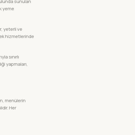
kulunda sunulan
ek yeme
, yeterli ve
ek hizmetlerinde
la sınırlı
liği yapmaları,
in, menülerin
idir. Her