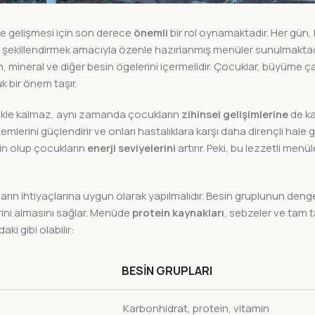
ve gelişmesi için son derece
önemli
bir rol oynamaktadır. Her gün, 
şekillendirmek amacıyla özenle hazırlanmış menüler sunulmaktad
 mineral ve diğer besin ögelerini içermelidir. Çocuklar, büyüme ç
 bir önem taşır.
mekle kalmaz, aynı zamanda çocukların
zihinsel gelişimlerine
de ka
erini güçlendirir ve onları hastalıklara karşı daha dirençli hale ge
in olup çocukların
enerji seviyelerini
artırır. Peki, bu lezzetli menül
 ihtiyaçlarına uygun olarak yapılmalıdır. Besin gruplunun dengeli
rini almasını sağlar. Menüde
protein kaynakları
, sebzeler ve tam ta
ki gibi olabilir:
BESIN GRUPLARI
Karbonhidrat, protein, vitamin