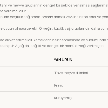
hıl ve meyve gruplarının dengeli bir şekilde yer alması sağlanmalı
a yardımcı olur.
Menüde çeşitlilik sağlamak, onların damak zevkine hitap eder ve 
e uygun olması gerekir. Örneğin, küçük yaş grupları için daha yu
 da dikkat edilmelidir. Yemeklerin hazırlanmasında ve sunumunda h
ahiptir. Aşağıda, sağlıklı ve dengeli bir menü örneği verilmiştir:
YAN ÜRÜN
Taze meyve dilimleri
Pirinç
Kuruyemiş