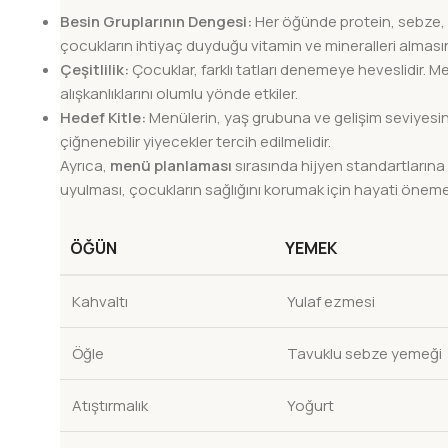
Besin Gruplarının Dengesi:
Her öğünde protein, sebze, ta
çocukların ihtiyaç duyduğu vitamin ve mineralleri almasın
Çeşitlilik:
Çocuklar, farklı tatları denemeye heveslidir. 
alışkanlıklarını olumlu yönde etkiler.
Hedef Kitle:
Menülerin, yaş grubuna ve gelişim seviyesin
çiğnenebilir yiyecekler tercih edilmelidir.
Ayrıca,
menü planlaması
sırasında hijyen standartlarına
uyulması, çocukların sağlığını korumak için hayati öneme s
ÖĞÜN
YEMEK
Kahvaltı
Yulaf ezmesi
Öğle
Tavuklu sebze yemeği
Atıştırmalık
Yoğurt