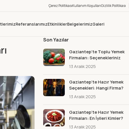
Çerez Politikası
Kullanım Koşulları
Gizlilik Politikası
tlerimiz
Referanslarımız
Etkinlikler
Belgelerimiz
Galeri
Son Yazılar
rı
Gaziantep’te Toplu Yemek
Firmaları: Seçenekleriniz
13 Aralık 2025
Gaziantep’te Hazır Yemek
Seçenekleri: Hangi Firma?
13 Aralık 2025
Gaziantep’te Hazır Yemek
Firmaları: En İyileri Kimler?
13 Aralık 2025