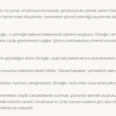
bir rol oynar. Unutmayın ki insanlar, gözleriyle de yemek yerler! Est
atmin eder. Müşteriler, yemeklerin görsel çekiciliği sayesinde dah
ğü, o yemeğin kalitesi hakkında ilk izlenimi oluşturur. Örneğin, re
 daha cazip görünmesini sağlar. İşte bu noktada bazı önemli unsur
in görselliğini artırır. Örneğin, yeşil sebzelerle kırmızı domateslerin
, sunumun kalitesini direkt etkiler. Yüksek tabaklar, yemeklerin da
türler, sunumu zenginleştirir. Örneğin, taze otlar veya renkli sebz
emekleri çeşitli yüksekliklerde sunmak, görsel bir derinlik oluşturur
lik izlenimi yaratır. Unutmayın ki, iyi bir sunum sadece göz alıcı 
lerini de yükseltir.