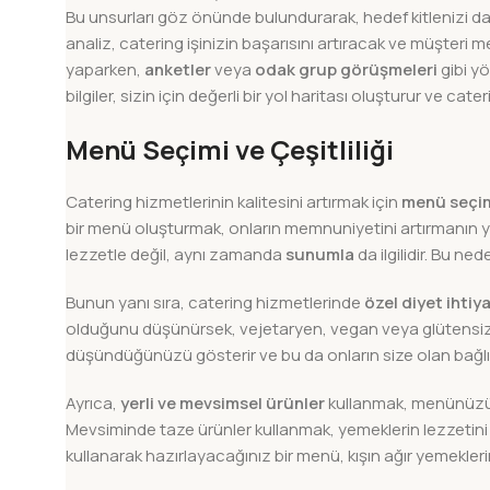
Bu unsurları göz önünde bulundurarak, hedef kitlenizi dah
analiz, catering işinizin başarısını artıracak ve müşteri
yaparken,
anketler
veya
odak grup görüşmeleri
gibi yö
bilgiler, sizin için değerli bir yol haritası oluşturur ve cate
Menü Seçimi ve Çeşitliliği
Catering hizmetlerinin kalitesini artırmak için
menü seçi
bir menü oluşturmak, onların memnuniyetini artırmanın yan
lezzetle değil, aynı zamanda
sunumla
da ilgilidir. Bu ne
Bunun yanı sıra, catering hizmetlerinde
özel diyet ihtiya
olduğunu düşünürsek, vejetaryen, vegan veya glütensiz se
düşündüğünüzü gösterir ve bu da onların size olan bağlılığı
Ayrıca,
yerli ve mevsimsel ürünler
kullanmak, menünüzün 
Mevsiminde taze ürünler kullanmak, yemeklerin lezzetini v
kullanarak hazırlayacağınız bir menü, kışın ağır yemekler