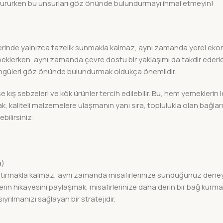
tururken bu unsurları göz önünde bulundurmayı ihmal etmeyin!
lerinde yalnızca tazelik sunmakla kalmaz, aynı zamanda yerel eko
beklerken, aynı zamanda çevre dostu bir yaklaşımı da takdir ederle
ngüleri göz önünde bulundurmak oldukça önemlidir.
kış sebzeleri ve kök ürünler tercih edilebilir. Bu, hem yemeklerin le
mak, kaliteli malzemelere ulaşmanın yanı sıra, toplulukla olan bağların
ilirsiniz:
a)
i artırmakla kalmaz, aynı zamanda misafirlerinize sunduğunuz dene
erin hikayesini paylaşmak, misafirlerinize daha derin bir bağ kurma fı
ıyrılmanızı sağlayan bir stratejidir.