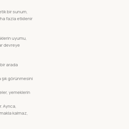
etik bir sunum,
a fazla etkilenir
nklerin uyumu,
lar devreye
 bir arada
ha şık görünmesini
eler, yemeklerin
. Ayrıca,
olmakla kalmaz,