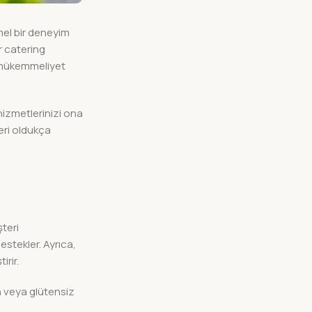
mel bir deneyim
r catering
e mükemmeliyet
 hizmetlerinizi ona
eri oldukça
teri
estekler. Ayrıca,
irir.
n veya glütensiz