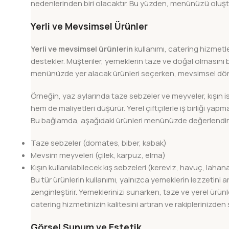
nedenlerinden biri olacaktır. Bu yüzden, menünüzü oluş
Yerli ve Mevsimsel Ürünler
Yerli ve mevsimsel ürünlerin
kullanımı, catering hizmet
destekler. Müşteriler, yemeklerin taze ve doğal olmasını 
menünüzde yer alacak ürünleri seçerken, mevsimsel dö
Örneğin, yaz aylarında taze sebzeler ve meyveler, kışın ise 
hem de maliyetleri düşürür. Yerel çiftçilerle iş birliği yap
Bu bağlamda, aşağıdaki ürünleri menünüzde değerlendireb
Taze sebzeler (domates, biber, kabak)
Mevsim meyveleri (çilek, karpuz, elma)
Kışın kullanılabilecek kış sebzeleri (kereviz, havuç, lahan
Bu tür ürünlerin kullanımı, yalnızca yemeklerin lezzetin
zenginleştirir. Yemeklerinizi sunarken, taze ve yerel ürünl
catering hizmetinizin kalitesini artıran ve rakiplerinizden s
Görsel Sunum ve Estetik