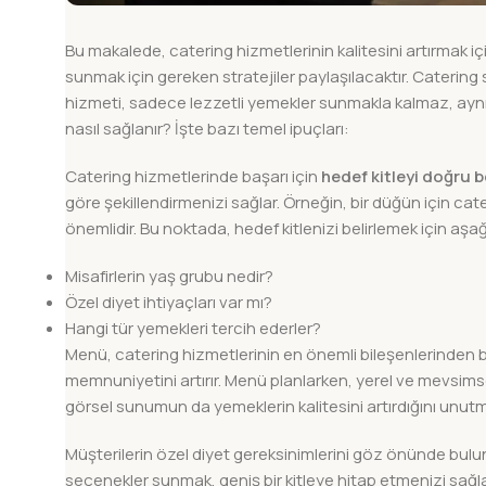
Bu makalede, catering hizmetlerinin kalitesini artırmak i
sunmak için gereken stratejiler paylaşılacaktır. Catering 
hizmeti, sadece lezzetli yemekler sunmakla kalmaz, ayn
nasıl sağlanır? İşte bazı temel ipuçları:
Catering hizmetlerinde başarı için
hedef kitleyi doğru b
göre şekillendirmenizi sağlar. Örneğin, bir düğün için cat
önemlidir. Bu noktada, hedef kitlenizi belirlemek için aş
Misafirlerin yaş grubu nedir?
Özel diyet ihtiyaçları var mı?
Hangi tür yemekleri tercih ederler?
Menü, catering hizmetlerinin en önemli bileşenlerinden bi
memnuniyetini artırır. Menü planlarken, yerel ve mevsimse
görsel sunumun da yemeklerin kalitesini artırdığını unutm
Müşterilerin özel diyet gereksinimlerini göz önünde bulun
seçenekler sunmak, geniş bir kitleye hitap etmenizi sağla