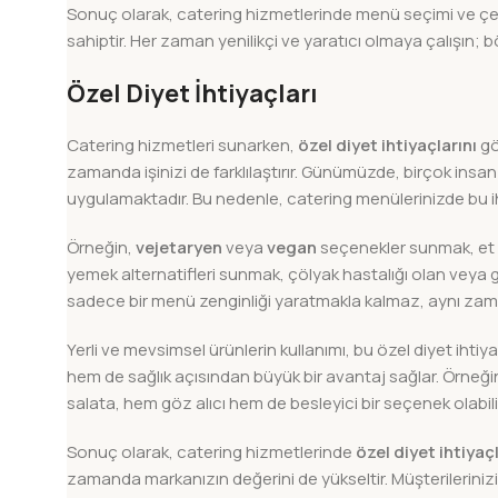
Sonuç olarak, catering hizmetlerinde menü seçimi ve çeş
sahiptir. Her zaman yenilikçi ve yaratıcı olmaya çalışın; b
Özel Diyet İhtiyaçları
Catering hizmetleri sunarken,
özel diyet ihtiyaçlarını
gö
zamanda işinizi de farklılaştırır. Günümüzde, birçok insan 
uygulamaktadır. Bu nedenle, catering menülerinizde bu ih
Örneğin,
vejetaryen
veya
vegan
seçenekler sunmak, et t
yemek alternatifleri sunmak, çölyak hastalığı olan veya glü
sadece bir menü zenginliği yaratmakla kalmaz, aynı zama
Yerli ve mevsimsel ürünlerin kullanımı, bu özel diyet ihti
hem de sağlık açısından büyük bir avantaj sağlar. Örneği
salata, hem göz alıcı hem de besleyici bir seçenek olabili
Sonuç olarak, catering hizmetlerinde
özel diyet ihtiyaç
zamanda markanızın değerini de yükseltir. Müşterileriniz