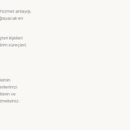
 hizmet anlayışı,
ağlayacak en
ri ilişkileri
irim süreçleri,
 kimin
ilerinizi
lerin ve
tmelisiniz: