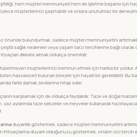
itliliği, hem müşteri memnuniyeti hem de işletme başarısı için h
öylece müşterilerinizi şaşırtabilir ve onlara unutulmaz bir deneyim 
z önünde bulundurmak, sadece müşteri memnuniyetini artırmakl
çeşitli sağlık nedenleri veya yaşam tarzı tercihlerine bağlı olarak 
tiyaçları dikkate almak oldukça önemlidir.
üketmeyen müşterilerinizi memnun etmek için harika bir yoldur. 
ten hassasiyeti bulunan bireyler için hayati bir gerekliliktir. Bu t
nda farklı damak zevklerine hitap eder.
yaçlarını karşılamak için de oldukça faydalıdır. Taze ve doğal malz
n, yaz aylarında taze sebzeler ve meyveler kullanarak hazırlayaca
r.
larına
duyarlılık göstermek, sadece müşteri memnuniyetini artırm
in ihtiyaçlarına duyarlı olduğunuzu göstermek, onların sizi tercih