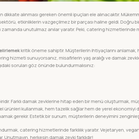
çin dikkate alınması gereken önemli ipuçları ele alınacaktır. Mükem
sektörü, etkinliklerin vazgeçilmez bir parçası haline geldi. Doğru bi
ı zamanda unutulmaz anılar yaratır. Peki, catering hizmetlerind
elirlemek
kritik öneme sahiptir. Müşterilerin ihtiyaçlarını anlamak,
ering hizmeti sunuyorsanız, misafirlerin yaş aralığı ve damak zevkl
ağıdaki soruları göz önünde bulundurmalısınız:
ridir. Farklı damak zevklerine hitap eden bir menü oluşturmak, müş
l ürünleri kullanmak, hem tazelik sağlar hem de yerel ekonomiyi d
amak gerekir. Estetik bir sunum, müşterilerin deneyimini zenginleşt
durmak, catering hizmetlerinde farklılık yaratır. Vejetaryen, vega
r. Unutmayın, herkesin damak zevki farklıdır!