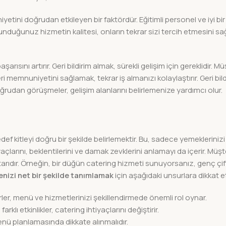
etini doğrudan etkileyen bir faktördür. Eğitimli personel ve iyi bir
sunduğunuz hizmetin kalitesi, onların tekrar sizi tercih etmesini s
rısını artırır. Geri bildirim almak, sürekli gelişim için gereklidir. Müşte
ri memnuniyetini sağlamak, tekrar iş almanızı kolaylaştırır. Geri bild
oğrudan görüşmeler, gelişim alanlarını belirlemenize yardımcı olur.
ef kitleyi doğru bir şekilde belirlemektir. Bu, sadece yemeklerinizi
larını, beklentilerini ve damak zevklerini anlamayı da içerir. Müşter
ıdır. Örneğin, bir düğün catering hizmeti sunuyorsanız, genç çift
enizi net bir şekilde tanımlamak
için aşağıdaki unsurlara dikkat e
örler, menü ve hizmetlerinizi şekillendirmede önemli rol oynar.
lı etkinlikler, catering ihtiyaçlarını değiştirir.
enü planlamasında dikkate alınmalıdır.