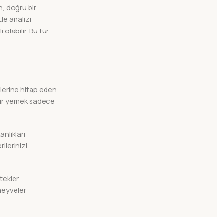
n, doğru bir
le analizi
olabilir. Bu tür
vklerine hitap eden
 bir yemek sadece
nlıkları
ilerinizi
ekler.
meyveler