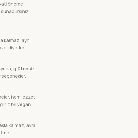
ayati öneme
sunabilirsiniz.
a kalmaz, aynı
özel diyetler
Ayrıca,
glütensiz
ür seçenekler,
emeler, hem lezzet
ğınız bir vegan
akla kalmaz, aynı
 etme