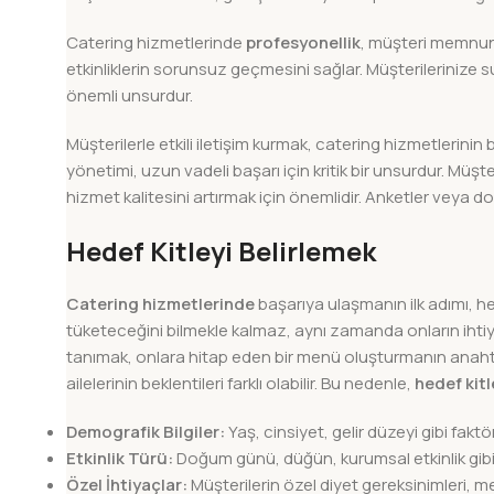
Catering hizmetlerinde
profesyonellik
, müşteri memnuniy
etkinliklerin sorunsuz geçmesini sağlar. Müşterilerinize 
önemli unsurdur.
Müşterilerle etkili iletişim kurmak, catering hizmetlerinin başa
yönetimi, uzun vadeli başarı için kritik bir unsurdur. Müşte
hizmet kalitesini artırmak için önemlidir. Anketler veya d
Hedef Kitleyi Belirlemek
Catering hizmetlerinde
başarıya ulaşmanın ilk adımı, hed
tüketeceğini bilmekle kalmaz, aynı zamanda onların ihtiyaç
tanımak, onlara hitap eden bir menü oluşturmanın anahtar
ailelerinin beklentileri farklı olabilir. Bu nedenle,
hedef kitl
Demografik Bilgiler:
Yaş, cinsiyet, gelir düzeyi gibi fakt
Etkinlik Türü:
Doğum günü, düğün, kurumsal etkinlik gibi fark
Özel İhtiyaçlar:
Müşterilerin özel diyet gereksinimleri, m