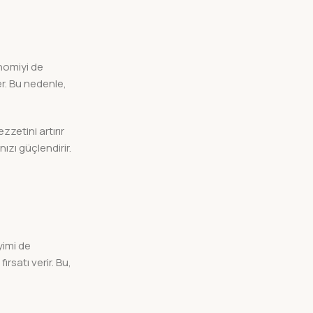
nomiyi de
r. Bu nedenle,
zzetini artırır
ızı güçlendirir.
yimi de
rsatı verir. Bu,