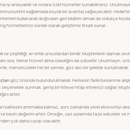
a iyi anlayabilir ve onlara özel hizmetler sunabilirsiniz. Unutmayı
 memnuniyetini sağlamada büyük bir avantaj sağlayacaktır. Hedef kit
ntemleri kullanarak doğrudan geri bildirim almak da oldukça faydalı 
ring hizmetlerinizi sürekli olarak geliştirme fırsatı sunar.
mi
ve çeşitliliği, en kritik unsurlardan biridir. Müşterilerin damak ze
ı sıra, tekrar hizmet alma olasılığını da yükseltir. Unutmayın, iyi
denle, menünüzdeki her bir yemek, göz alıcı bir şekilde sunulmalıdır.
çları
göz önünde bulundurulmalıdır. Herkesin farklı beslenme alışka
çenekler sunmak, geniş bir kitleye hitap etmenizi sağlar. Müşter
nı artırır.
kalitesini artırmakla kalmaz, aynı zamanda yerel ekonomiyi dest
e besin değerini artırır. Örneğin, yaz aylarında taze sebzeler ve 
inden çok daha cazip olacaktır.