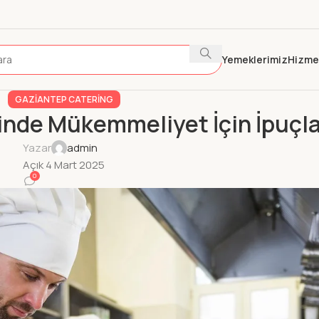
Yemeklerimiz
Hizme
GAZIANTEP CATERING
inde Mükemmeliyet İçin İpuçla
Yazar
admin
Açık 4 Mart 2025
0