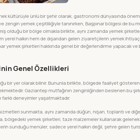
 kültürüyle ünlü bir şehir olarak, gastronomi dünyasında önemli
ve zengin yemek çeşitliliğiyle tanınırken, Başpınar bölgesi de bu 
şmiş olduğu bir bölge olmakla birlikte, aynı zamanda yemek şirketle
hem yerel halkın hem de dışarıdan gelen ziyaretçilerin yemek ihtiyaç
ar yemek şirketleri hakkında genel bir değerlendirme yapacak ve b
nin Genel Özellikleri
u bir yer olarak bilinir. Bununla birlikte, bölgede faaliyet gösteren
at çekmektedir. Gaziantep mutfağının zenginliğinden beslenen bu şir
 farklı deneyimler yaşatmaktadır.
g hizmetleri sunmakta, aynı zamanda düğün, nişan, toplantı ve diğ
a, bölgedeki yemek şirketleri, taze malzemeler kullanarak gelene
rin sunduğu menüler, sadece yerel halkın değil, şehre gelen turistl