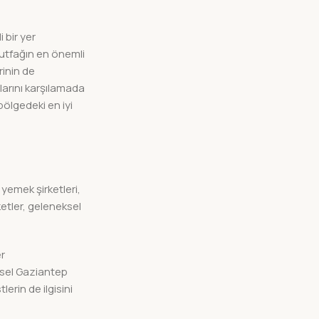
 bir yer
mutfağın en önemli
rinin de
larını karşılamada
ölgedeki en iyi
 yemek şirketleri,
ketler, geleneksel
er
ksel Gaziantep
erin de ilgisini