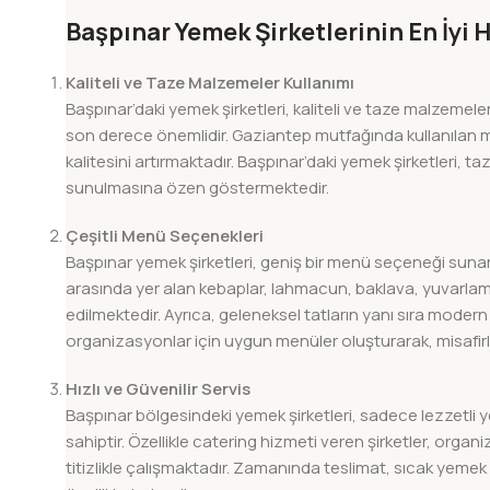
Başpınar Yemek Şirketlerinin En İyi 
Kaliteli ve Taze Malzemeler Kullanımı
Başpınar’daki yemek şirketleri, kaliteli ve taze malzemel
son derece önemlidir. Gaziantep mutfağında kullanılan ma
kalitesini artırmaktadır. Başpınar’daki yemek şirketleri, ta
sunulmasına özen göstermektedir.
Çeşitli Menü Seçenekleri
Başpınar yemek şirketleri, geniş bir menü seçeneği suna
arasında yer alan kebaplar, lahmacun, baklava, yuvarlama, i
edilmektedir. Ayrıca, geleneksel tatların yanı sıra modern
organizasyonlar için uygun menüler oluşturarak, misafir
Hızlı ve Güvenilir Servis
Başpınar bölgesindeki yemek şirketleri, sadece lezzetli y
sahiptir. Özellikle catering hizmeti veren şirketler, org
titizlikle çalışmaktadır. Zamanında teslimat, sıcak yemek s