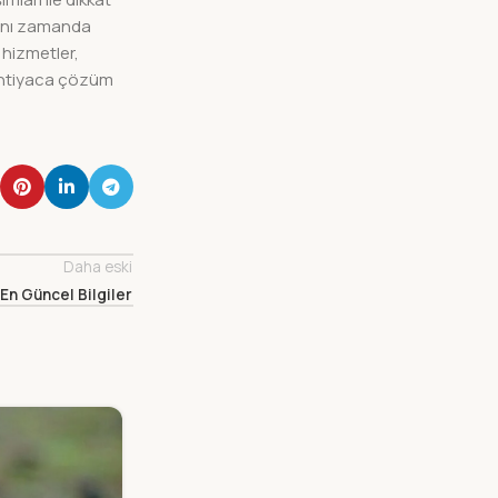
aynı zamanda
 hizmetler,
 ihtiyaca çözüm
Daha eski
En Güncel Bilgiler
13
ARA