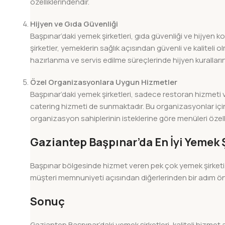
özelliklerindendir.
Hijyen ve Gıda Güvenliği
Başpınar’daki yemek şirketleri, gıda güvenliği ve hijyen 
şirketler, yemeklerin sağlık açısından güvenli ve kaliteli
hazırlanma ve servis edilme süreçlerinde hijyen kurallarına
Özel Organizasyonlara Uygun Hizmetler
Başpınar’daki yemek şirketleri, sadece restoran hizmeti 
catering hizmeti de sunmaktadır. Bu organizasyonlar için 
organizasyon sahiplerinin isteklerine göre menüleri öze
Gaziantep Başpınar’da En İyi Yemek Ş
Başpınar bölgesinde hizmet veren pek çok yemek şirketi b
müşteri memnuniyeti açısından diğerlerinden bir adım ön
Sonuç
Gaziantep Başpınar’daki yemek şirketleri, kaliteli hizmet a