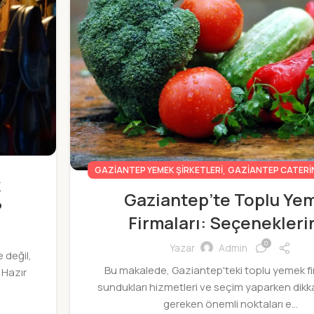
,
GAZIANTEP YEMEK ŞIRKETLERI
GAZIANTEP CATERI
k
Gaziantep’te Toplu Ye
?
Firmaları: Seçenekleri
0
Yazar
Admin
 değil,
Bu makalede, Gaziantep'teki toplu yemek fir
 Hazır
sundukları hizmetleri ve seçim yaparken dikk
gereken önemli noktaları e...