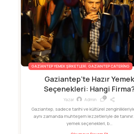
,
GAZIANTEP YEMEK ŞIRKETLERI
GAZIANTEP CATERING
Gaziantep’te Hazır Yeme
Seçenekleri: Hangi Firma
0
Yazar
Admin
Gaziantep, sadece tarihi ve kültürel zenginlikleriyle
aynı zamanda muhteşem lezzetleriyle de tanınır.
yemek seçenekleri, b...
Okumaya Devam Et