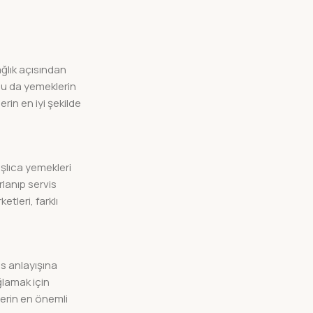
ağlık açısından
bu da yemeklerin
erin en iyi şekilde
şlıca yemekleri
rlanıp servis
tleri, farklı
is anlayışına
ğlamak için
lerin en önemli