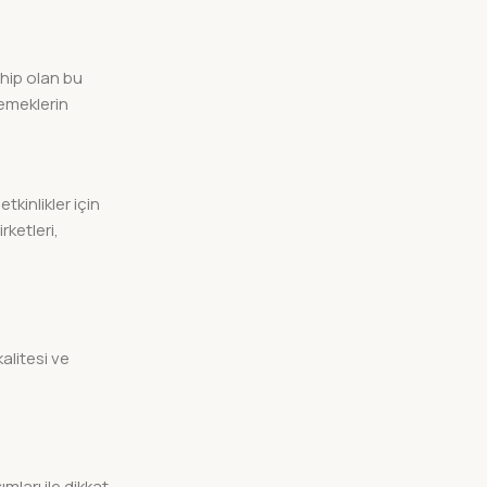
ahip olan bu
yemeklerin
kinlikler için
ketleri,
alitesi ve
mları ile dikkat