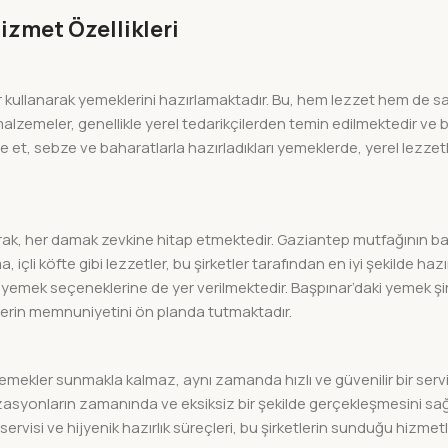
Hizmet Özellikleri
er kullanarak yemeklerini hazırlamaktadır. Bu, hem lezzet hem de s
lzemeler, genellikle yerel tedarikçilerden temin edilmektedir ve 
ze et, sebze ve baharatlarla hazırladıkları yemeklerde, yerel lezzetl
rak, her damak zevkine hitap etmektedir. Gaziantep mutfağının ba
çli köfte gibi lezzetler, bu şirketler tarafından en iyi şekilde hazı
 yemek seçeneklerine de yer verilmektedir. Başpınar’daki yemek şirke
lerin memnuniyetini ön planda tutmaktadır.
emekler sunmakla kalmaz, aynı zamanda hızlı ve güvenilir bir serv
anizasyonların zamanında ve eksiksiz bir şekilde gerçekleşmesini sa
ervisi ve hijyenik hazırlık süreçleri, bu şirketlerin sunduğu hizmet