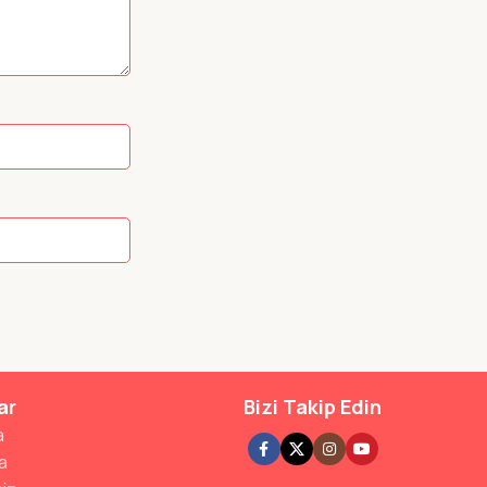
ar
Bizi Takip Edin
a
a