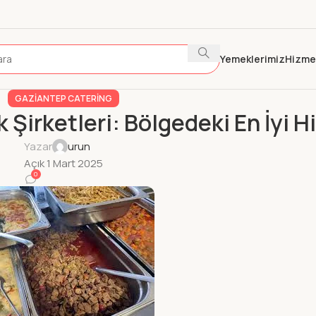
Yemeklerimiz
Hizme
GAZIANTEP CATERING
Şirketleri: Bölgedeki En İyi H
Yazar
urun
Açık 1 Mart 2025
0