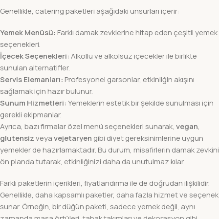
Genellikle, catering paketleri aşağıdaki unsurları içerir:
Yemek Menüsü:
Farklı damak zevklerine hitap eden çeşitli yemek
seçenekleri.
İçecek Seçenekleri:
Alkollü ve alkolsüz içecekler ile birlikte
sunulan alternatifler.
Servis Elemanları:
Profesyonel garsonlar, etkinliğin akışını
sağlamak için hazır bulunur.
Sunum Hizmetleri:
Yemeklerin estetik bir şekilde sunulması için
gerekli ekipmanlar.
Ayrıca, bazı firmalar özel menü seçenekleri sunarak,
vegan
,
glutensiz
veya
vejetaryen
gibi diyet gereksinimlerine uygun
yemekler de hazırlamaktadır. Bu durum, misafirlerin damak zevkini
ön planda tutarak, etkinliğinizi daha da unutulmaz kılar.
Farklı paketlerin içerikleri, fiyatlandırma ile de doğrudan ilişkilidir.
Genellikle, daha kapsamlı paketler, daha fazla hizmet ve seçenek
sunar. Örneğin, bir düğün paketi, sadece yemek değil, aynı
zamanda masa örtüleri, tabak takımları ve dekorasyon gibi