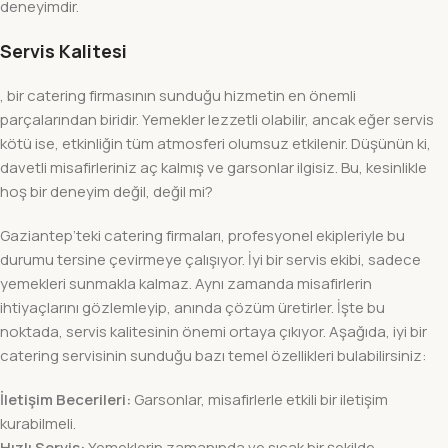
deneyimdir.
Servis Kalitesi
, bir catering firmasının sunduğu hizmetin en önemli
parçalarından biridir. Yemekler lezzetli olabilir, ancak eğer servis
kötü ise, etkinliğin tüm atmosferi olumsuz etkilenir. Düşünün ki,
davetli misafirleriniz aç kalmış ve garsonlar ilgisiz. Bu, kesinlikle
hoş bir deneyim değil, değil mi?
Gaziantep’teki catering firmaları, profesyonel ekipleriyle bu
durumu tersine çevirmeye çalışıyor. İyi bir servis ekibi, sadece
yemekleri sunmakla kalmaz. Aynı zamanda misafirlerin
ihtiyaçlarını gözlemleyip, anında çözüm üretirler. İşte bu
noktada, servis kalitesinin önemi ortaya çıkıyor. Aşağıda, iyi bir
catering servisinin sunduğu bazı temel özellikleri bulabilirsiniz:
İletişim Becerileri:
Garsonlar, misafirlerle etkili bir iletişim
kurabilmeli.
Hızlı Servis:
Yemeklerin zamanında ve sıcak bir şekilde