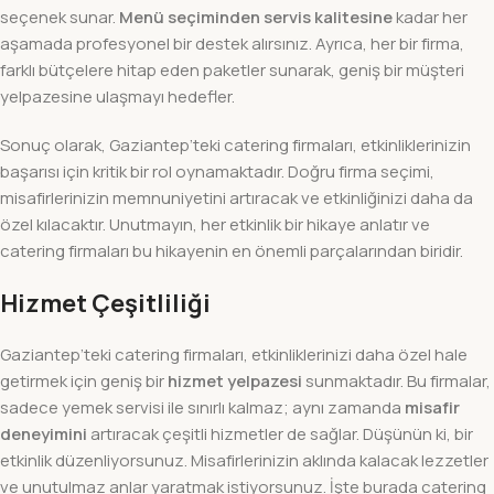
seçenek sunar.
Menü seçiminden servis kalitesine
kadar her
aşamada profesyonel bir destek alırsınız. Ayrıca, her bir firma,
farklı bütçelere hitap eden paketler sunarak, geniş bir müşteri
yelpazesine ulaşmayı hedefler.
Sonuç olarak, Gaziantep’teki catering firmaları, etkinliklerinizin
başarısı için kritik bir rol oynamaktadır. Doğru firma seçimi,
misafirlerinizin memnuniyetini artıracak ve etkinliğinizi daha da
özel kılacaktır. Unutmayın, her etkinlik bir hikaye anlatır ve
catering firmaları bu hikayenin en önemli parçalarından biridir.
Hizmet Çeşitliliği
Gaziantep’teki catering firmaları, etkinliklerinizi daha özel hale
getirmek için geniş bir
hizmet yelpazesi
sunmaktadır. Bu firmalar,
sadece yemek servisi ile sınırlı kalmaz; aynı zamanda
misafir
deneyimini
artıracak çeşitli hizmetler de sağlar. Düşünün ki, bir
etkinlik düzenliyorsunuz. Misafirlerinizin aklında kalacak lezzetler
ve unutulmaz anlar yaratmak istiyorsunuz. İşte burada catering