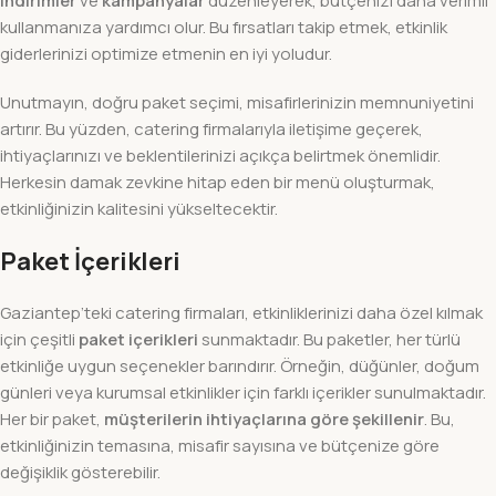
indirimler
ve
kampanyalar
düzenleyerek, bütçenizi daha verimli
kullanmanıza yardımcı olur. Bu fırsatları takip etmek, etkinlik
giderlerinizi optimize etmenin en iyi yoludur.
Unutmayın, doğru paket seçimi, misafirlerinizin memnuniyetini
artırır. Bu yüzden, catering firmalarıyla iletişime geçerek,
ihtiyaçlarınızı ve beklentilerinizi açıkça belirtmek önemlidir.
Herkesin damak zevkine hitap eden bir menü oluşturmak,
etkinliğinizin kalitesini yükseltecektir.
Paket İçerikleri
Gaziantep’teki catering firmaları, etkinliklerinizi daha özel kılmak
için çeşitli
paket içerikleri
sunmaktadır. Bu paketler, her türlü
etkinliğe uygun seçenekler barındırır. Örneğin, düğünler, doğum
günleri veya kurumsal etkinlikler için farklı içerikler sunulmaktadır.
Her bir paket,
müşterilerin ihtiyaçlarına göre şekillenir
. Bu,
etkinliğinizin temasına, misafir sayısına ve bütçenize göre
değişiklik gösterebilir.