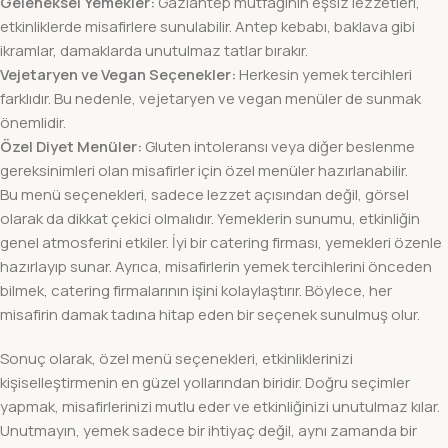
Geleneksel Yemekler:
Gaziantep mutfağının eşsiz lezzetleri,
etkinliklerde misafirlere sunulabilir. Antep kebabı, baklava gibi
ikramlar, damaklarda unutulmaz tatlar bırakır.
Vejetaryen ve Vegan Seçenekler:
Herkesin yemek tercihleri
farklıdır. Bu nedenle, vejetaryen ve vegan menüler de sunmak
önemlidir.
Özel Diyet Menüler:
Gluten intoleransı veya diğer beslenme
gereksinimleri olan misafirler için özel menüler hazırlanabilir.
Bu menü seçenekleri, sadece lezzet açısından değil, görsel
olarak da dikkat çekici olmalıdır. Yemeklerin sunumu, etkinliğin
genel atmosferini etkiler. İyi bir catering firması, yemekleri özenle
hazırlayıp sunar. Ayrıca, misafirlerin yemek tercihlerini önceden
bilmek, catering firmalarının işini kolaylaştırır. Böylece, her
misafirin damak tadına hitap eden bir seçenek sunulmuş olur.
Sonuç olarak, özel menü seçenekleri, etkinliklerinizi
kişiselleştirmenin en güzel yollarından biridir. Doğru seçimler
yapmak, misafirlerinizi mutlu eder ve etkinliğinizi unutulmaz kılar.
Unutmayın, yemek sadece bir ihtiyaç değil, aynı zamanda bir