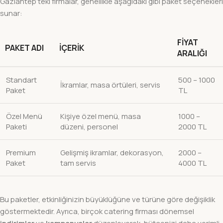
Gaziantep’teki firmalar, genellikle aşağıdaki gibi paket seçenekleri
sunar:
FIYAT
PAKET ADI
İÇERIK
ARALIĞI
Standart
500 – 1000
İkramlar, masa örtüleri, servis
Paket
TL
Özel Menü
Kişiye özel menü, masa
1000 –
Paketi
düzeni, personel
2000 TL
Premium
Gelişmiş ikramlar, dekorasyon,
2000 –
Paket
tam servis
4000 TL
Bu paketler, etkinliğinizin büyüklüğüne ve türüne göre değişiklik
göstermektedir. Ayrıca, birçok catering firması dönemsel