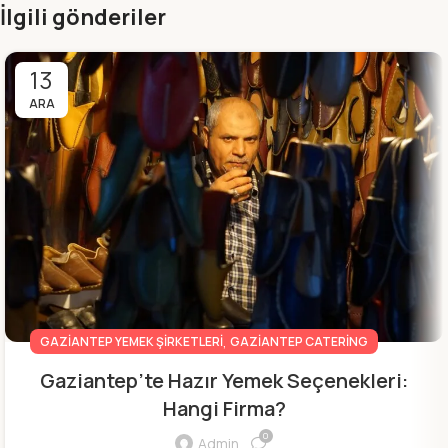
İlgili gönderiler
13
ARA
,
GAZIANTEP YEMEK ŞIRKETLERI
GAZIANTEP CATERING
Gaziantep’te Hazır Yemek Seçenekleri:
Hangi Firma?
0
Admin