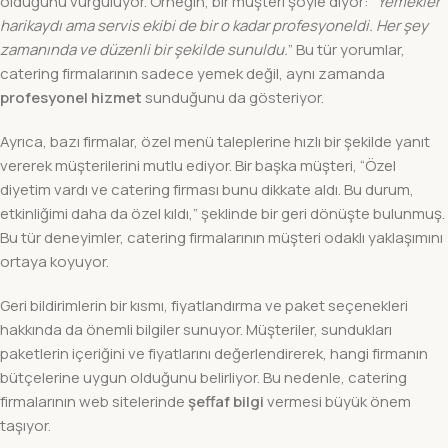
olduğunu vurguluyor. Örneğin, bir müşteri şöyle diyor: “
Yemekler
harikaydı ama servis ekibi de bir o kadar profesyoneldi. Her şey
zamanında ve düzenli bir şekilde sunuldu.
” Bu tür yorumlar,
catering firmalarının sadece yemek değil, aynı zamanda
profesyonel hizmet
sunduğunu da gösteriyor.
Ayrıca, bazı firmalar, özel menü taleplerine hızlı bir şekilde yanıt
vererek müşterilerini mutlu ediyor. Bir başka müşteri, “Özel
diyetim vardı ve catering firması bunu dikkate aldı. Bu durum,
etkinliğimi daha da özel kıldı,” şeklinde bir geri dönüşte bulunmuş.
Bu tür deneyimler, catering firmalarının müşteri odaklı yaklaşımını
ortaya koyuyor.
Geri bildirimlerin bir kısmı, fiyatlandırma ve paket seçenekleri
hakkında da önemli bilgiler sunuyor. Müşteriler, sundukları
paketlerin içeriğini ve fiyatlarını değerlendirerek, hangi firmanın
bütçelerine uygun olduğunu belirliyor. Bu nedenle, catering
firmalarının web sitelerinde
şeffaf bilgi
vermesi büyük önem
taşıyor.