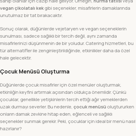
sahip olanlar için cazip hale geliyor. Örneğin,
hurma tatlısı
veya
vegan çikolatalı kek
gibi seçenekler, misafirlerin damaklarında
unutulmaz bir tat bırakacaktır.
Sonuç olarak, düğünlerde vejetaryen ve vegan seçeneklerin
sunulması, sadece sağlıklı bir tercih değil, aynı zamanda
misafirlerinizi düşünmenin de bir yoludur. Catering hizmetleri, bu
tür alternatifler ile zenginleştirildiğinde, etkinlikler daha da özel
hale gelecektir.
Çocuk Menüsü Oluşturma
Düğünlerde çocuk misafirler için özel menüler oluşturmak,
etkinliğin keyfini artırmak açısından oldukça önemlidir. Çünkü
çocuklar, genellikle yetişkinlerin tercih ettiği ağır yemeklerden
uzak durmayı severler. Bu nedenle,
çocuk menüsü
oluştururken
onların damak zevkine hitap eden, eğlenceli ve sağlıklı
seçenekler sunmak gerekir. Peki, çocuklar için ideal bir menü nasıl
hazırlanır?