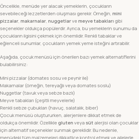
Öncelikle, menüde yer alacak yemeklerin, çocukların
sevebileceği lezzetlerden oluşması gerekir. Örneğin,
mini
pizzalar
,
makarnalar
,
nuggetlar
ve
meyve tabakları
gibi
seçenekler oldukça popülerdir. Ayrıca, bu yemeklerin sunumu da
çocukların ilgisini çekmek için önemlidir. Renkli tabaklar ve
eğlenceli sunumlar, çocukların yemek yeme isteğini artırabilir.
Aşağıda, çocuk menüsü için önerilen bazı yemek alternatiflerini
bulabilirsiniz:
Mini pizzalar (domates sosu ve peynir ile)
Makarnalar (örneğin, tereyağlı veya domates soslu)
Nuggetlar (tavuk veya sebze bazlı)
Meyve tabakları (çeşitli meyvelerle)
Renkli sebze çubukları (havuç, salatalık, biber)
Çocuk menüsü oluştururken, alerjenlere dikkat etmek de
oldukça önemlidir. Özellikle
gluten
veya
süt
alerjisi olan çocuklar
için alternatif seçenekler sunmak gereklidir. Bu nedenle,
menüdeki tüm malzemeleri dikkatlice kontrol etmek ve ailelerle