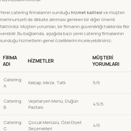
Yerel catering firmalarının sunduğu
hizmet kalitesi
ve müşteri
memnuniyeti de dikkate alınması gereken bir diğer önemli
faktördür. Müşteri yorumları, bir firmanın güvenilirliği hakkında fikir
verebilir. Bu bağlamda, aşağıda bazı yerel catering firmalarının
sunduğu hizmetlerin genel özelliklerini inceleyebilirsiniz:
FIRMA
MÜŞTERI
HIZMETLER
ADI
YORUMLARI
Catering
Kebap, Meze, Tatlı
5/5
A
Catering
Vejetaryen Menü, Düğün
4.5/5
B
Pastası
Catering
Çocuk Menüsü, Özel Diyet
4/5
C
Seçenekleri