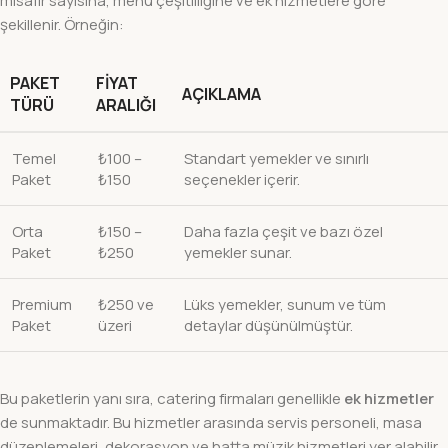
misafir sayısına, menü çeşitliliğine ve ek hizmetlere göre
şekillenir. Örneğin:
PAKET
FIYAT
AÇIKLAMA
TÜRÜ
ARALIĞI
Temel
₺100 –
Standart yemekler ve sınırlı
Paket
₺150
seçenekler içerir.
Orta
₺150 –
Daha fazla çeşit ve bazı özel
Paket
₺250
yemekler sunar.
Premium
₺250 ve
Lüks yemekler, sunum ve tüm
Paket
üzeri
detaylar düşünülmüştür.
Bu paketlerin yanı sıra, catering firmaları genellikle
ek hizmetler
de sunmaktadır. Bu hizmetler arasında servis personeli, masa
düzenlemeleri, dekorasyon ve hatta müzik hizmetleri yer alabilir.