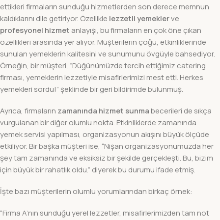
ettikleri firmaların sunduğu hizmetlerden son derece memnun
kaldıklarını dile getiriyor. Özellikle
lezzetli yemekler
ve
profesyonel hizmet
anlayışı, bu firmaların en çok öne çıkan
özellikleri arasında yer alıyor. Müşterilerin çoğu, etkinliklerinde
sunulan yemeklerin kalitesini ve sunumunu övgüyle bahsediyor.
Örneğin, bir müşteri, “Düğünümüzde tercih ettiğimiz catering
firması, yemeklerin lezzetiyle misafirlerimizi mest etti. Herkes
yemekleri sordu!” şeklinde bir geri bildirimde bulunmuş.
Ayrıca, firmaların
zamanında hizmet sunma
becerileri de sıkça
vurgulanan bir diğer olumlu nokta. Etkinliklerde zamanında
yemek servisi yapılması, organizasyonun akışını büyük ölçüde
etkiliyor. Bir başka müşteri ise, “Nişan organizasyonumuzda her
şey tam zamanında ve eksiksiz bir şekilde gerçekleşti. Bu, bizim
için büyük bir rahatlık oldu.” diyerek bu durumu ifade etmiş.
İşte bazı müşterilerin olumlu yorumlarından birkaç örnek:
“Firma A’nın sunduğu yerel lezzetler, misafirlerimizden tam not