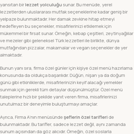
yansıtan bir
lezzet yolculuğu
sunar. Bu menüde, yerel
lezzetlerden uluslararası mutfak seçeneklerine kadar geniş bir
yelpaze bulunmaktadır. Her damak zevkine hitap etmeyi
hedefleyen bu seçenekler, misafirlerinizi etkilemek için
mükemmel bir fırsat sunar. Örneğin, kebap çeşitleri, zeytinyağlılar
ve mezeler gibi geleneksel Türk lezzetleri ile birlikte, dünya
mutfağından pizzalar, makarnalar ve vegan seçenekler de yer
almaktadır.
Bunun yanı sıra, firma özel günler için kişiye özel menü hazırlama
konusunda da oldukça başarılıdır. Düğün, nişan ya da doğum
günü gibi etkinliklerde, misafirlerinizin keyif alacağı yemekler
sunmak için gerekli tüm detaylar düşünülmüştür. Özel menü
taleplerine hızlı bir şekilde yanıt veren firma, misafirlerinizi
unutulmaz bir deneyimle buluşturmayı amaçlar.
Ayrıca, Firma A’nın menüsünde
şeflerin özel tarifleri
de
bulunmaktadır. Bu tarifler, sadece lezzet değil, aynı zamanda
sunum açısından da göz alıcıdır. Örneğin, özel soslarla