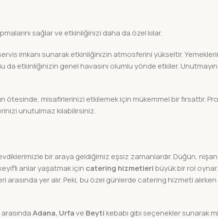
malarını sağlar ve etkinliğinizi daha da özel kılar.
ervis imkanı sunarak etkinliğinizin atmosferini yükseltir. Yemeklerin
. Bu da etkinliğinizin genel havasını olumlu yönde etkiler. Unutma
nın ötesinde, misafirlerinizi etkilemek için mükemmel bir fırsattır. 
nizi unutulmaz kılabilirsiniz.
evdiklerimizle bir araya geldiğimiz eşsiz zamanlardır. Düğün, niş
 keyifli anlar yaşatmak için
catering hizmetleri
büyük bir rol oynar
 arasında yer alır. Peki, bu özel günlerde catering hizmeti alırken
i arasında
Adana, Urfa
ve
Beyti
kebabı gibi seçenekler sunarak mis