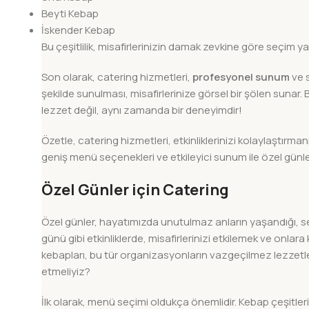
Beyti Kebap
İskender Kebap
Bu çeşitlilik, misafirlerinizin damak zevkine göre seçim yap
Son olarak, catering hizmetleri,
profesyonel sunum
ve s
şekilde sunulması, misafirlerinize görsel bir şölen sunar
lezzet değil, aynı zamanda bir deneyimdir!
Özetle, catering hizmetleri, etkinliklerinizi kolaylaştırma
geniş menü seçenekleri ve etkileyici sunum ile özel günleri
Özel Günler için Catering
Özel günler, hayatımızda unutulmaz anların yaşandığı, s
günü gibi etkinliklerde, misafirlerinizi etkilemek ve onlara
kebapları, bu tür organizasyonların vazgeçilmez lezzetleri
etmeliyiz?
İlk olarak, menü seçimi oldukça önemlidir. Kebap çeşitler