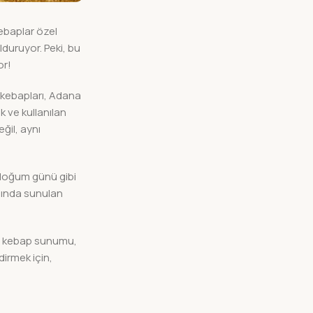
kebaplar özel
duruyor. Peki, bu
or!
p kebapları, Adana
k ve kullanılan
ğil, aynı
a doğum günü gibi
nında sunulan
bir kebap sunumu,
dirmek için,