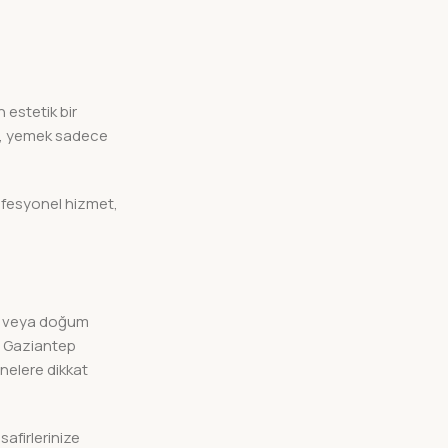
 estetik bir
yın, yemek sadece
Profesyonel hizmet,
an veya doğum
. Gaziantep
 nelere dikkat
afirlerinize