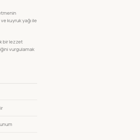
 etmenin
ve kuyruk yağı ile
 bir lezzet
liğini vurgulamak
ir
r sunum