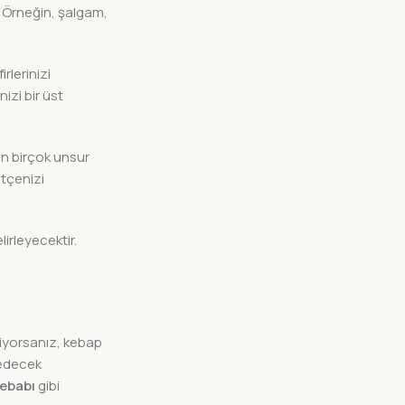
r. Örneğin, şalgam,
rlerinizi
izi bir üst
yen birçok unsur
ütçenizi
irleyecektir.
tiyorsanız, kebap
 edecek
kebabı
gibi