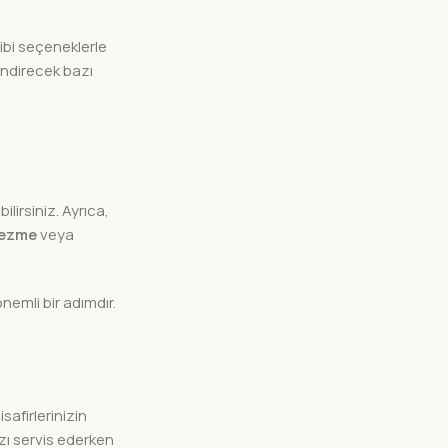
ibi seçeneklerle
endirecek bazı
lirsiniz. Ayrıca,
ı ezme
veya
nemli bir adımdır.
safirlerinizin
ızı servis ederken