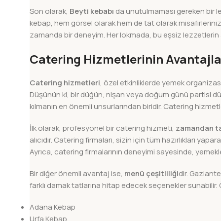
Son olarak,
Beyti kebabı
da unutulmaması gereken bir lezz
kebap, hem görsel olarak hem de tat olarak misafirleriniz
zamanda bir deneyim. Her lokmada, bu eşsiz lezzetlerin 
Catering Hizmetlerinin Avantajla
Catering hizmetleri
, özel etkinliklerde yemek organizasy
Düşünün ki, bir düğün, nişan veya doğum günü partisi d
kılmanın en önemli unsurlarından biridir. Catering hizmet
İlk olarak, profesyonel bir catering hizmeti,
zamandan ta
alıcıdır. Catering firmaları, sizin için tüm hazırlıkları y
Ayrıca, catering firmalarının deneyimi sayesinde, yemek
Bir diğer önemli avantaj ise,
menü çeşitliliği
dir. Gaziante
farklı damak tatlarına hitap edecek seçenekler sunabilir.
Adana Kebap
Urfa Kebap