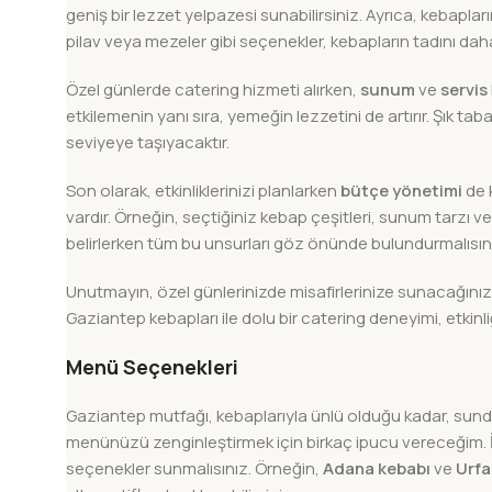
geniş bir lezzet yelpazesi sunabilirsiniz. Ayrıca, kebapları
pilav veya mezeler gibi seçenekler, kebapların tadını daha
Özel günlerde catering hizmeti alırken,
sunum
ve
servis
etkilemenin yanı sıra, yemeğin lezzetini de artırır. Şık tab
seviyeye taşıyacaktır.
Son olarak, etkinliklerinizi planlarken
bütçe yönetimi
de k
vardır. Örneğin, seçtiğiniz kebap çeşitleri, sunum tarzı ve
belirlerken tüm bu unsurları göz önünde bulundurmalısın
Unutmayın, özel günlerinizde misafirlerinize sunacağınız l
Gaziantep kebapları ile dolu bir catering deneyimi, etkinl
Menü Seçenekleri
Gaziantep mutfağı, kebaplarıyla ünlü olduğu kadar, sunduğ
menünüzü zenginleştirmek için birkaç ipucu vereceğim. İl
seçenekler sunmalısınız. Örneğin,
Adana kebabı
ve
Urfa