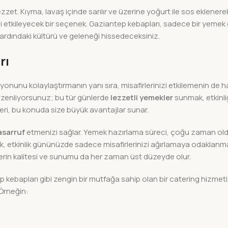
et. Kıyma, lavaş içinde sarılır ve üzerine yoğurt ile sos eklenerek 
i etkileyecek bir seçenek. Gaziantep kebapları, sadece bir yemek d
ardındaki kültürü ve geleneği hissedeceksiniz.
rı
onunu kolaylaştırmanın yanı sıra, misafirlerinizi etkilemenin de ha
üzenliyorsunuz; bu tür günlerde
lezzetli yemekler
sunmak, etkinli
leri, bu konuda size büyük avantajlar sunar.
sarruf
etmenizi sağlar. Yemek hazırlama süreci, çoğu zaman o
aparak, etkinlik gününüzde sadece misafirlerinizi ağırlamaya odaklanm
lerin kalitesi ve sunumu da her zaman üst düzeyde olur.
p kebapları gibi zengin bir mutfağa sahip olan bir catering hizmeti,
 Örneğin: