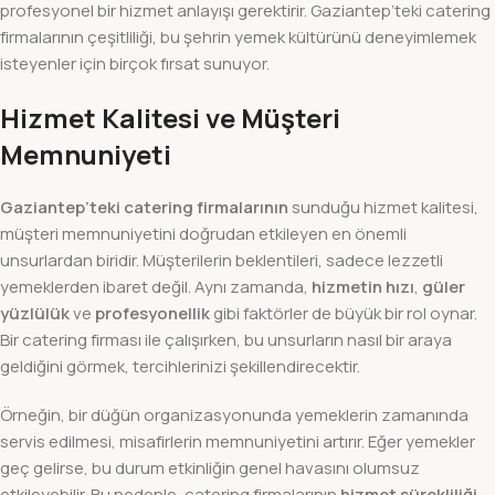
profesyonel bir hizmet anlayışı gerektirir. Gaziantep’teki catering
firmalarının çeşitliliği, bu şehrin yemek kültürünü deneyimlemek
isteyenler için birçok fırsat sunuyor.
Hizmet Kalitesi ve Müşteri
Memnuniyeti
Gaziantep’teki catering firmalarının
sunduğu hizmet kalitesi,
müşteri memnuniyetini doğrudan etkileyen en önemli
unsurlardan biridir. Müşterilerin beklentileri, sadece lezzetli
yemeklerden ibaret değil. Aynı zamanda,
hizmetin hızı
,
güler
yüzlülük
ve
profesyonellik
gibi faktörler de büyük bir rol oynar.
Bir catering firması ile çalışırken, bu unsurların nasıl bir araya
geldiğini görmek, tercihlerinizi şekillendirecektir.
Örneğin, bir düğün organizasyonunda yemeklerin zamanında
servis edilmesi, misafirlerin memnuniyetini artırır. Eğer yemekler
geç gelirse, bu durum etkinliğin genel havasını olumsuz
etkileyebilir. Bu nedenle, catering firmalarının
hizmet sürekliliği