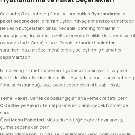
Gaziantep’teki catering firmaları, sundukları
fiyatlandırma
ve
paket seçenekleri
ile farklı müşteri ihtiyaçlarına hitap etmektedir.
Herkesin bütçesi farklıdır. Bu nedenle, catering firmalarının
sunduğu çeşitli paketler, özellikle büyük etkinliklerde önemli bir rol
oynamaktadır. Örneğin, bazı firmalar
standart paketler
sunarken, bazıları özel menülerle kişiselleştirilmiş hizmetler
sağlamaktadır.
Bir catering hizmeti seçerken, fiyatlandırmanın yanı sıra, paket
içeriği de dikkatlice incelenmelidir. Aşağıda, genel olarak catering
firmalarının sunduğu bazı paket seçeneklerini bulabilirsiniz:
Temel Paket:
Genellikle başlangıçlar, ana yemek ve tatlı içerir.
Orta Seviye Paket:
Temel pakete ek olarak içecek hizmeti de
sunar.
Özel Menü Paketleri:
Müşterinin isteğine göre hazırlanmış,
gurme seçenekler içerir.
Fiyatlandırma konusunda ise, her firmanın kendi politikası vardır.