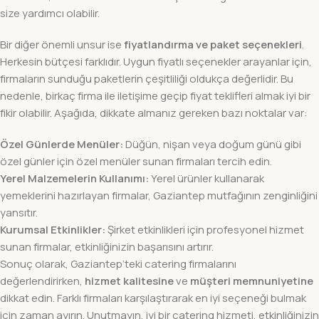
size yardımcı olabilir.
Bir diğer önemli unsur ise
fiyatlandırma ve paket seçenekleri
.
Herkesin bütçesi farklıdır. Uygun fiyatlı seçenekler arayanlar için,
firmaların sunduğu paketlerin çeşitliliği oldukça değerlidir. Bu
nedenle, birkaç firma ile iletişime geçip fiyat teklifleri almak iyi bir
fikir olabilir. Aşağıda, dikkate almanız gereken bazı noktalar var:
Özel Günlerde Menüler:
Düğün, nişan veya doğum günü gibi
özel günler için özel menüler sunan firmaları tercih edin.
Yerel Malzemelerin Kullanımı:
Yerel ürünler kullanarak
yemeklerini hazırlayan firmalar, Gaziantep mutfağının zenginliğini
yansıtır.
Kurumsal Etkinlikler:
Şirket etkinlikleri için profesyonel hizmet
sunan firmalar, etkinliğinizin başarısını artırır.
Sonuç olarak, Gaziantep’teki catering firmalarını
değerlendirirken,
hizmet kalitesine
ve
müşteri memnuniyetine
dikkat edin. Farklı firmaları karşılaştırarak en iyi seçeneği bulmak
için zaman ayırın. Unutmayın, iyi bir catering hizmeti, etkinliğinizin