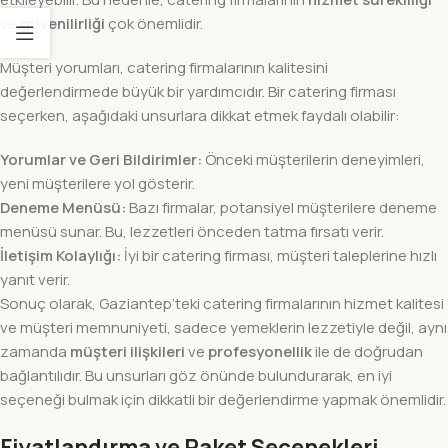
ve
güvenilirliği
çok önemlidir.
Müşteri yorumları, catering firmalarının kalitesini
değerlendirmede büyük bir yardımcıdır. Bir catering firması
seçerken, aşağıdaki unsurlara dikkat etmek faydalı olabilir:
Yorumlar ve Geri Bildirimler:
Önceki müşterilerin deneyimleri,
yeni müşterilere yol gösterir.
Deneme Menüsü:
Bazı firmalar, potansiyel müşterilere deneme
menüsü sunar. Bu, lezzetleri önceden tatma fırsatı verir.
İletişim Kolaylığı:
İyi bir catering firması, müşteri taleplerine hızlı
yanıt verir.
Sonuç olarak, Gaziantep’teki catering firmalarının hizmet kalitesi
ve müşteri memnuniyeti, sadece yemeklerin lezzetiyle değil, aynı
zamanda
müşteri ilişkileri
ve
profesyonellik
ile de doğrudan
bağlantılıdır. Bu unsurları göz önünde bulundurarak, en iyi
seçeneği bulmak için dikkatli bir değerlendirme yapmak önemlidir.
Fiyatlandırma ve Paket Seçenekleri