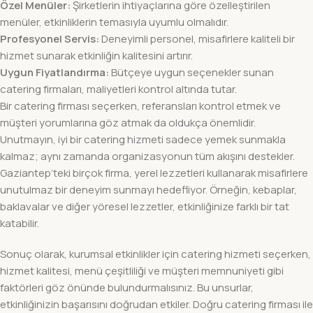
Özel Menüler:
Şirketlerin ihtiyaçlarına göre özelleştirilen
menüler, etkinliklerin temasıyla uyumlu olmalıdır.
Profesyonel Servis:
Deneyimli personel, misafirlere kaliteli bir
hizmet sunarak etkinliğin kalitesini artırır.
Uygun Fiyatlandırma:
Bütçeye uygun seçenekler sunan
catering firmaları, maliyetleri kontrol altında tutar.
Bir catering firması seçerken, referansları kontrol etmek ve
müşteri yorumlarına göz atmak da oldukça önemlidir.
Unutmayın, iyi bir catering hizmeti sadece yemek sunmakla
kalmaz; aynı zamanda organizasyonun tüm akışını destekler.
Gaziantep’teki birçok firma, yerel lezzetleri kullanarak misafirlere
unutulmaz bir deneyim sunmayı hedefliyor. Örneğin, kebaplar,
baklavalar ve diğer yöresel lezzetler, etkinliğinize farklı bir tat
katabilir.
Sonuç olarak, kurumsal etkinlikler için catering hizmeti seçerken,
hizmet kalitesi, menü çeşitliliği ve müşteri memnuniyeti gibi
faktörleri göz önünde bulundurmalısınız. Bu unsurlar,
etkinliğinizin başarısını doğrudan etkiler. Doğru catering firması ile