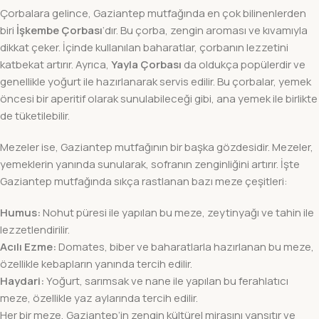
Çorbalara gelince, Gaziantep mutfağında en çok bilinenlerden
biri
İşkembe Çorbası
‘dır. Bu çorba, zengin aroması ve kıvamıyla
dikkat çeker. İçinde kullanılan baharatlar, çorbanın lezzetini
katbekat artırır. Ayrıca,
Yayla Çorbası
da oldukça popülerdir ve
genellikle yoğurt ile hazırlanarak servis edilir. Bu çorbalar, yemek
öncesi bir aperitif olarak sunulabileceği gibi, ana yemek ile birlikte
de tüketilebilir.
Mezeler ise, Gaziantep mutfağının bir başka gözdesidir. Mezeler,
yemeklerin yanında sunularak, sofranın zenginliğini artırır. İşte
Gaziantep mutfağında sıkça rastlanan bazı meze çeşitleri:
Humus:
Nohut püresi ile yapılan bu meze, zeytinyağı ve tahin ile
lezzetlendirilir.
Acılı Ezme:
Domates, biber ve baharatlarla hazırlanan bu meze,
özellikle kebapların yanında tercih edilir.
Haydari:
Yoğurt, sarımsak ve nane ile yapılan bu ferahlatıcı
meze, özellikle yaz aylarında tercih edilir.
Her bir meze, Gaziantep’in zengin kültürel mirasını yansıtır ve