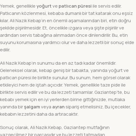
Yemek, genellikle
yoğurt
ve
patlıcan püresi
ile servis edilir.
Patlıcanın közlenmesi, kebaba dumanlı bir tat katarak onu eşsiz
kılar. Ali Nazik Kebap’ın en önemli aşamalarından biri, etin doğru
şekilde pişirilmesidir. Et, öncelikle ızgara veya şişte pişirilir ve
ardından servis tabağına alınmadan önce dinlendirilir. Bu, etin
suyunu korumasına yardımcı olur ve daha lezzetli bir sonuç elde
edilir.
Ali Nazik Kebap’ın sunumu da en az tadı kadar önemlidir.
Geleneksel olarak, kebap geniş bir tabakta, yanında yoğurt ve
patlıcan püresi ile birlikte sunulur. Bu sunum, hem görsel olarak
etkileyici hem de iştah açıcıdır. Yemek, genellikle taze pide ile
birlikte servis edilir ve bu da lezzeti tamamlar. Gaziantep’te, bu
kebabı yemek için en iyi yerlerden birine gittiğinizde, mutlaka
yanında bir
şalgam
veya
ayran
sipariş etmelisiniz. Bu içecekler,
kebabın lezzetini daha da artıracaktır.
Sonuç olarak, Ali Nazik Kebap, Gaziantep mutfağının
vazgeçilmez bir parçasıdır ve bu lezzeti tatmadan