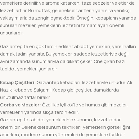
yemeklere derinlik ve aroma katarken, taze sebzeler ve etler de
lezzeti artırır. Bu mutfak, geleneksel tariflerin yanı sıra yenilikçi
yaklaşımlarla da zenginleşmektedir. Örneğin, kebapların yanında
sunulan mezeler, yemeklerin lezzetini tamamlayan önemli
unsurlardır.
Gaziantep’te en çok tercih edilen tabldot yemekleri, yerel halkın
damak tadını yansıtır. Bu yemekler, sadece lezzetleriyle değil,
aynı zamanda sunumlarıyla da dikkat çeker. Öne çıkan bazı
tabldot yemekleri şunlardır:
Kebap Çeşitleri:
Gaziantep kebapları, lezzetleriyle ünlüdür. Ali
Nazik Kebap ve Şalgamlı Kebap gibi çeşitler, damaklarda
unutulmaz tatlar bırakır.
Çorba ve Mezeler:
Özellikle içli köfte ve humus gibi mezeler,
yemeklerin yanında sıkça tercih edilir.
Gaziantep’te tabldot yemeklerinin sunumu, lezzet kadar
önemlidir. Geleneksel sunum teknikleri, yemeklerin görselliğini
artırırken, modern sunum yöntemleri de yemeklere farklı bir