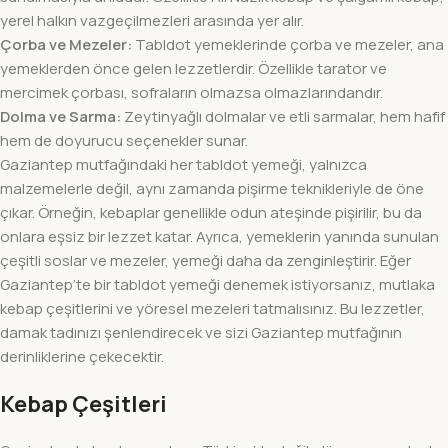
yerel halkın vazgeçilmezleri arasında yer alır.
Çorba ve Mezeler:
Tabldot yemeklerinde çorba ve mezeler, ana
yemeklerden önce gelen lezzetlerdir. Özellikle tarator ve
mercimek çorbası, sofraların olmazsa olmazlarındandır.
Dolma ve Sarma:
Zeytinyağlı dolmalar ve etli sarmalar, hem hafif
hem de doyurucu seçenekler sunar.
Gaziantep mutfağındaki her tabldot yemeği, yalnızca
malzemelerle değil, aynı zamanda pişirme teknikleriyle de öne
çıkar. Örneğin, kebaplar genellikle odun ateşinde pişirilir, bu da
onlara eşsiz bir lezzet katar. Ayrıca, yemeklerin yanında sunulan
çeşitli soslar ve mezeler, yemeği daha da zenginleştirir. Eğer
Gaziantep’te bir tabldot yemeği denemek istiyorsanız, mutlaka
kebap çeşitlerini ve yöresel mezeleri tatmalısınız. Bu lezzetler,
damak tadınızı şenlendirecek ve sizi Gaziantep mutfağının
derinliklerine çekecektir.
Kebap Çeşitleri