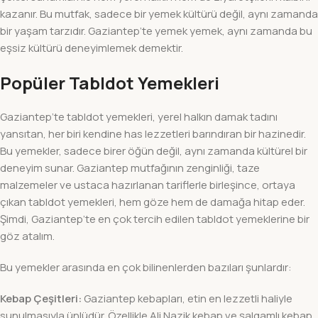
kazanır. Bu mutfak, sadece bir yemek kültürü değil, aynı zamanda
bir yaşam tarzıdır. Gaziantep’te yemek yemek, aynı zamanda bu
eşsiz kültürü deneyimlemek demektir.
Popüler Tabldot Yemekleri
Gaziantep’te tabldot yemekleri, yerel halkın damak tadını
yansıtan, her biri kendine has lezzetleri barındıran bir hazinedir.
Bu yemekler, sadece birer öğün değil, aynı zamanda kültürel bir
deneyim sunar. Gaziantep mutfağının zenginliği, taze
malzemeler ve ustaca hazırlanan tariflerle birleşince, ortaya
çıkan tabldot yemekleri, hem göze hem de damağa hitap eder.
Şimdi, Gaziantep’te en çok tercih edilen tabldot yemeklerine bir
göz atalım.
Bu yemekler arasında en çok bilinenlerden bazıları şunlardır:
Kebap Çeşitleri:
Gaziantep kebapları, etin en lezzetli haliyle
sunulmasıyla ünlüdür. Özellikle Ali Nazik kebap ve şalgamlı kebap,