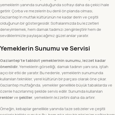
yemeklerin yanında sunulduğunda sofrayı daha da çekici hale
getirir. Çorba ve mezelerin bu denli ön planda olması,
Gaziantep’in mutfak kültürünün ne kadar derin ve çeşitli
olduğunun bir göstergesidir. Sofralarımızda bu lezzetleri
deneyimlemek, hem damak tadımızı zenginleştirir hem de
sevdiklerimizle paylaşacağımız güzel anılar yaratır.
Yemeklerin Sunumu ve Servisi
Gaziantep’te tabldot yemeklerinin sunumu, lezzet kadar
önemlidir.
Yemeklerin görselliği, damak tadının yanı sıra, iştah
açıcı bir etki de yaratır. Bu nedenle, yemeklerin sunumunda
kullanılan teknikler, yerel kültürün bir parçası olarak öne çıkar.
Gaziantep mutfağında, yemekler genellikle büyük tabaklarda ve
özenle hazırlanmış şekilde servis edilir. Sunumda kullanılan
renkler
ve
şekiller
, yemeklerin lezzetini daha da artırır.
Örneğin, kebaplar genellikle yanında taze sebzeler ve çeşitli
soslarla birlikte sunulur. Bu, hem göz alıcı bir görünüm sağlar hem