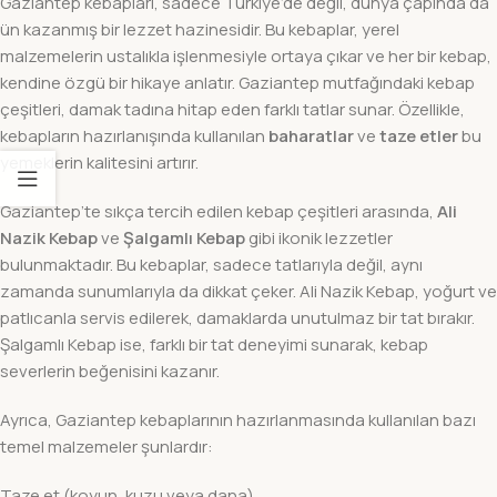
Gaziantep kebapları, sadece Türkiye’de değil, dünya çapında da
ün kazanmış bir lezzet hazinesidir. Bu kebaplar, yerel
malzemelerin ustalıkla işlenmesiyle ortaya çıkar ve her bir kebap,
kendine özgü bir hikaye anlatır. Gaziantep mutfağındaki kebap
çeşitleri, damak tadına hitap eden farklı tatlar sunar. Özellikle,
kebapların hazırlanışında kullanılan
baharatlar
ve
taze etler
bu
yemeklerin kalitesini artırır.
Gaziantep’te sıkça tercih edilen kebap çeşitleri arasında,
Ali
Nazik Kebap
ve
Şalgamlı Kebap
gibi ikonik lezzetler
bulunmaktadır. Bu kebaplar, sadece tatlarıyla değil, aynı
zamanda sunumlarıyla da dikkat çeker. Ali Nazik Kebap, yoğurt ve
patlıcanla servis edilerek, damaklarda unutulmaz bir tat bırakır.
Şalgamlı Kebap ise, farklı bir tat deneyimi sunarak, kebap
severlerin beğenisini kazanır.
Ayrıca, Gaziantep kebaplarının hazırlanmasında kullanılan bazı
temel malzemeler şunlardır:
Taze et (koyun, kuzu veya dana)