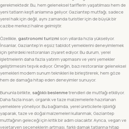
gerekmektedir. Bu, hem geleneksel tariflerin yaşatılması hem de
yeni tatların keşfi anlamına geliyor. Gaziantep mutfağı, sadece
yerel halk için değil, aynı zamanda turistler için de büyük bir
cazibe merkezi haline gelmiştir.
Özellikle,
gastronomi turizmi
son yıllarda hızla yükseliyor.
İnsanlar, Gaziantep’in eşsiz tabldot yemeklerini deneyimlemek
için şehirdeki restoranları ziyaret ediyor. Bu durum, yerel
işletmelerin daha fazla yatırım yapmasını ve yeni yemekler
geliştirmesini teşvik ediyor. Örneğin, bazı restoranlar geleneksel
yemekleri modern sunum teknikleri ile birleştirerek, hem göze
hem de damağa hitap eden deneyimler sunuyor.
Bununla birlikte,
sağlıklı beslenme
trendleri de mutfağı etkiliyor.
Daha fazla insan, organik ve taze malzemelerle hazırlanan
yemeklere yöneliyor. Bu bağlamda, yerel üreticilerle işbirliği
yaparak, taze ve doğal malzemeleri kullanmak, Gaziantep
mutfağının geleceği için kritik bir adım olacaktır. Ayrıca, vegan ve
vejetaryen seçeneklerin artması, farklı damak tatlarına hitap