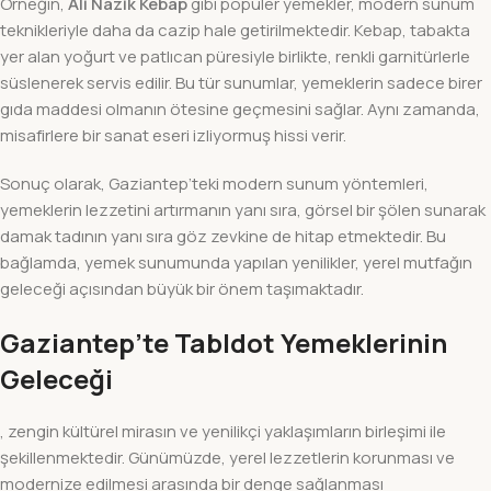
Örneğin,
Ali Nazik Kebap
gibi popüler yemekler, modern sunum
teknikleriyle daha da cazip hale getirilmektedir. Kebap, tabakta
yer alan yoğurt ve patlıcan püresiyle birlikte, renkli garnitürlerle
süslenerek servis edilir. Bu tür sunumlar, yemeklerin sadece birer
gıda maddesi olmanın ötesine geçmesini sağlar. Aynı zamanda,
misafirlere bir sanat eseri izliyormuş hissi verir.
Sonuç olarak, Gaziantep’teki modern sunum yöntemleri,
yemeklerin lezzetini artırmanın yanı sıra, görsel bir şölen sunarak
damak tadının yanı sıra göz zevkine de hitap etmektedir. Bu
bağlamda, yemek sunumunda yapılan yenilikler, yerel mutfağın
geleceği açısından büyük bir önem taşımaktadır.
Gaziantep’te Tabldot Yemeklerinin
Geleceği
, zengin kültürel mirasın ve yenilikçi yaklaşımların birleşimi ile
şekillenmektedir. Günümüzde, yerel lezzetlerin korunması ve
modernize edilmesi arasında bir denge sağlanması