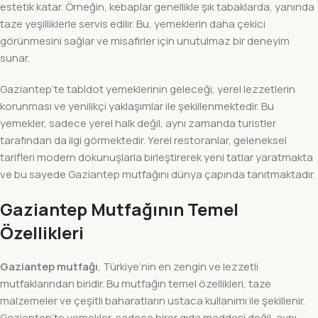
estetik katar. Örneğin, kebaplar genellikle şık tabaklarda, yanında
taze yeşilliklerle servis edilir. Bu, yemeklerin daha çekici
görünmesini sağlar ve misafirler için unutulmaz bir deneyim
sunar.
Gaziantep’te tabldot yemeklerinin geleceği, yerel lezzetlerin
korunması ve yenilikçi yaklaşımlar ile şekillenmektedir. Bu
yemekler, sadece yerel halk değil, aynı zamanda turistler
tarafından da ilgi görmektedir. Yerel restoranlar, geleneksel
tarifleri modern dokunuşlarla birleştirerek yeni tatlar yaratmakta
ve bu sayede Gaziantep mutfağını dünya çapında tanıtmaktadır.
Gaziantep Mutfağının Temel
Özellikleri
Gaziantep mutfağı
, Türkiye’nin en zengin ve lezzetli
mutfaklarından biridir. Bu mutfağın temel özellikleri, taze
malzemeler ve çeşitli baharatların ustaca kullanımı ile şekillenir.
Gaziantep’te yemekler, sadece birer gıda maddesi değil, aynı