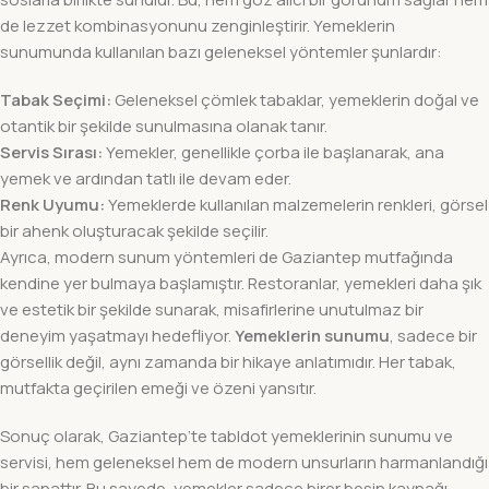
de lezzet kombinasyonunu zenginleştirir. Yemeklerin
sunumunda kullanılan bazı geleneksel yöntemler şunlardır:
Tabak Seçimi:
Geleneksel çömlek tabaklar, yemeklerin doğal ve
otantik bir şekilde sunulmasına olanak tanır.
Servis Sırası:
Yemekler, genellikle çorba ile başlanarak, ana
yemek ve ardından tatlı ile devam eder.
Renk Uyumu:
Yemeklerde kullanılan malzemelerin renkleri, görsel
bir ahenk oluşturacak şekilde seçilir.
Ayrıca, modern sunum yöntemleri de Gaziantep mutfağında
kendine yer bulmaya başlamıştır. Restoranlar, yemekleri daha şık
ve estetik bir şekilde sunarak, misafirlerine unutulmaz bir
deneyim yaşatmayı hedefliyor.
Yemeklerin sunumu
, sadece bir
görsellik değil, aynı zamanda bir hikaye anlatımıdır. Her tabak,
mutfakta geçirilen emeği ve özeni yansıtır.
Sonuç olarak, Gaziantep’te tabldot yemeklerinin sunumu ve
servisi, hem geleneksel hem de modern unsurların harmanlandığı
bir sanattır. Bu sayede, yemekler sadece birer besin kaynağı