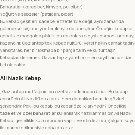
Baharatlar (karabiber, kimyon, pul biber)
Yoğurt ve sebzeler (patlıcan, biber)
Bu kebap çeşitleri, sadece lezzetleriyle değil, aynı zamanda
geleneksel pişirme yöntemleriyle de öne çıkar. Örneğin, kebaplar
genellikle mangalda pişirilir, bu da onlara o eşsiz dumanlı aromayı
kazandırır. Gaziantep’teki kebap kültürü, yerel halkın damak tadını
yansıtarak, her bir lokmada bir parça tarih ve kültür taşır.
Kebapları denemek, Gaziantep ziyaretinizin en keyifli anlarından
biri olacaktır!
Ali Nazik Kebap
, Gaziantep mutfağının en özel lezzetlerinden biridir. Bu kebap,
adını ünlü Ali Nazik’ten alarak, hem damakları hem de gözleri
şenlendirir. Peki, bu kebabı bu kadar özel kılan nedir? Öncelikle,
taze et
ve
özel baharatlar
kullanılarak hazırlanmasıdır. Ali Nazik
Kebap, genellikle kuzu etinden yapılır ve etin lezzeti, şalgam suyu
ile marine edilmesiyle daha da artar.