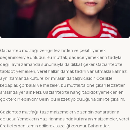
Gaziantep mutfağı, zengin lezzetleri ve çeşitli yemek
seçenekleriyle ünlüdür. Bu mutfak, sadece yemeklerin tadıyla
değil, aynı zamanda sunumuyla da dikkat çeker. Gaziantep’te
tabldot yemekleri, yerel halkın damak tadını yansıtmakla kalmaz,
aynı zamanda kültürel bir mirasın da taşıyıcısıdır. Özellikle
kebaplar, çorbalar ve mezeler, bu mutfakta öne çıkan lezzetler
arasında yer alır. Peki, Gaziantep’te hangi tabldot yemekleri en
çok tercih ediliyor? Gelin, bu lezzet yolculuğuna birlikte çıkalım.
Gaziantep mutfağı, taze malzemeler ve zengin baharatlarla
doludur. Yemeklerin hazırlanmasında kullanılan malzemeler, yerel
üreticilerden temin edilerek tazeliği korunur. Baharatlar,