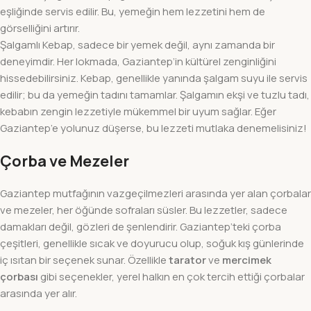
eşliğinde servis edilir. Bu, yemeğin hem lezzetini hem de
görselliğini artırır.
Şalgamlı Kebap, sadece bir yemek değil, aynı zamanda bir
deneyimdir. Her lokmada, Gaziantep’in kültürel zenginliğini
hissedebilirsiniz. Kebap, genellikle yanında şalgam suyu ile servis
edilir; bu da yemeğin tadını tamamlar. Şalgamın ekşi ve tuzlu tadı,
kebabın zengin lezzetiyle mükemmel bir uyum sağlar. Eğer
Gaziantep’e yolunuz düşerse, bu lezzeti mutlaka denemelisiniz!
Çorba ve Mezeler
Gaziantep mutfağının vazgeçilmezleri arasında yer alan çorbalar
ve mezeler, her öğünde sofraları süsler. Bu lezzetler, sadece
damakları değil, gözleri de şenlendirir. Gaziantep’teki çorba
çeşitleri, genellikle sıcak ve doyurucu olup, soğuk kış günlerinde
iç ısıtan bir seçenek sunar. Özellikle
tarator
ve
mercimek
çorbası
gibi seçenekler, yerel halkın en çok tercih ettiği çorbalar
arasında yer alır.