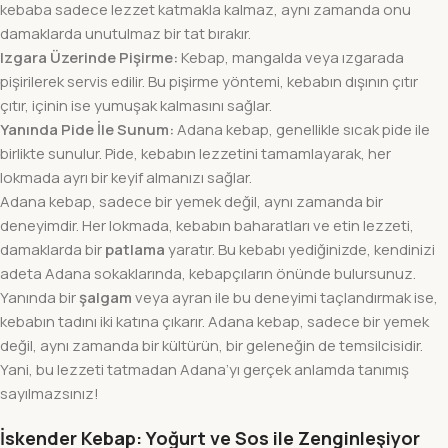
kebaba sadece lezzet katmakla kalmaz, aynı zamanda onu
damaklarda unutulmaz bir tat bırakır.
Izgara Üzerinde Pişirme:
Kebap, mangalda veya ızgarada
pişirilerek servis edilir. Bu pişirme yöntemi, kebabın dışının çıtır
çıtır, içinin ise yumuşak kalmasını sağlar.
Yanında Pide İle Sunum:
Adana kebap, genellikle sıcak pide ile
birlikte sunulur. Pide, kebabın lezzetini tamamlayarak, her
lokmada ayrı bir keyif almanızı sağlar.
Adana kebap, sadece bir yemek değil, aynı zamanda bir
deneyimdir. Her lokmada, kebabın baharatları ve etin lezzeti,
damaklarda bir
patlama
yaratır. Bu kebabı yediğinizde, kendinizi
adeta Adana sokaklarında, kebapçıların önünde bulursunuz.
Yanında bir
şalgam
veya ayran ile bu deneyimi taçlandırmak ise,
kebabın tadını iki katına çıkarır. Adana kebap, sadece bir yemek
değil, aynı zamanda bir kültürün, bir geleneğin de temsilcisidir.
Yani, bu lezzeti tatmadan Adana’yı gerçek anlamda tanımış
sayılmazsınız!
İskender Kebap: Yoğurt ve Sos ile Zenginleşiyor