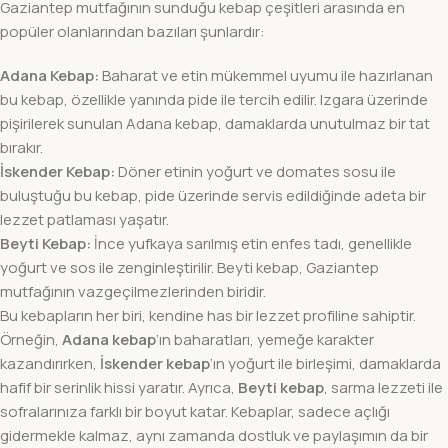
Gaziantep mutfağının sunduğu kebap çeşitleri arasında en
popüler olanlarından bazıları şunlardır:
Adana Kebap:
Baharat ve etin mükemmel uyumu ile hazırlanan
bu kebap, özellikle yanında pide ile tercih edilir. Izgara üzerinde
pişirilerek sunulan Adana kebap, damaklarda unutulmaz bir tat
bırakır.
İskender Kebap:
Döner etinin yoğurt ve domates sosu ile
buluştuğu bu kebap, pide üzerinde servis edildiğinde adeta bir
lezzet patlaması yaşatır.
Beyti Kebap:
İnce yufkaya sarılmış etin enfes tadı, genellikle
yoğurt ve sos ile zenginleştirilir. Beyti kebap, Gaziantep
mutfağının vazgeçilmezlerinden biridir.
Bu kebapların her biri, kendine has bir lezzet profiline sahiptir.
Örneğin,
Adana kebap
‘ın baharatları, yemeğe karakter
kazandırırken,
İskender kebap
‘ın yoğurt ile birleşimi, damaklarda
hafif bir serinlik hissi yaratır. Ayrıca,
Beyti kebap
, sarma lezzeti ile
sofralarınıza farklı bir boyut katar. Kebaplar, sadece açlığı
gidermekle kalmaz, aynı zamanda dostluk ve paylaşımın da bir