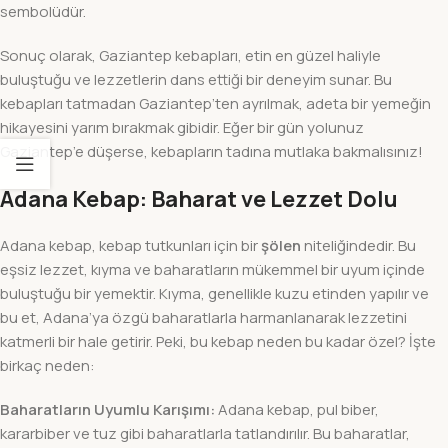
sembolüdür.
Sonuç olarak, Gaziantep kebapları, etin en güzel haliyle
buluştuğu ve lezzetlerin dans ettiği bir deneyim sunar. Bu
kebapları tatmadan Gaziantep’ten ayrılmak, adeta bir yemeğin
hikayesini yarım bırakmak gibidir. Eğer bir gün yolunuz
Gaziantep’e düşerse, kebapların tadına mutlaka bakmalısınız!
Adana Kebap: Baharat ve Lezzet Dolu
Adana kebap, kebap tutkunları için bir
şölen
niteliğindedir. Bu
eşsiz lezzet, kıyma ve baharatların mükemmel bir uyum içinde
buluştuğu bir yemektir. Kıyma, genellikle kuzu etinden yapılır ve
bu et, Adana’ya özgü baharatlarla harmanlanarak lezzetini
katmerli bir hale getirir. Peki, bu kebap neden bu kadar özel? İşte
birkaç neden:
Baharatların Uyumlu Karışımı:
Adana kebap, pul biber,
kararbiber ve tuz gibi baharatlarla tatlandırılır. Bu baharatlar,