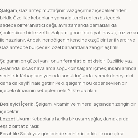
Şalgam
, Gaziantep mutfağının vazgeçilmez içeceklerinden
biridir. Özellikle kebapların yanında tercih edilen bu içecek,
sadece bir ferahlatıcı değil, aynı zamanda damakları da
şenlendiren bir lezzettir. Şalgam, genellikle siyah havuç, tuz ve su
ile hazırlanır. Ancak, her bölgenin kendine özgü bir tarifi vardır ve
Gaziantep’te bu içecek, özel baharatlarla zenginleştirilir.
Şalgamın en güzel yanı, onun
ferahlatıcı etkisi
dir. Özellikle yaz
aylarında, sıcak havalarda soğuk bir şalgam içmek, insanı anında
serinletir. Kebapların yanında sunulduğunda, yemek deneyimini
daha da keyifli hale getirir. Peki, şalgamın bu kadar sevilen bir
içecek olmasının sebepleri neler? İşte bazıları:
Besleyici İçerik:
Şalgam, vitamin ve mineral açısından zengin bir
içecektir.
Lezzet Uyum:
Kebaplarla harika bir uyum sağlar, damaklarda
eşsiz bir tat bırakır.
Ferahlık:
Sıcak yaz günlerinde serinletici etkisi ile öne çıkar.