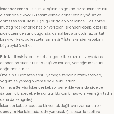
İskender kebap
, Türk mutfağının en gözde lezzetlerinden biri
olarak öne çıkıyor. Bu eşsiz yemek, döner etinin
yoğurt
ve
domates sosu
ile buluştuğu bir şölen niteliğinde. Gaziantep
mutfağında kendine has bir yeri olan İskender kebap, özellikle
pide üzerinde sunulduğunda, damaklarda unutulmaz bir tat
bırakıyor. Peki, bu lezzetin sırrı nedir? İşte İskender kebabının
büyüleyici özellikleri:
Etin Kalitesi:
İskender kebap, genellikle kuzu eti veya dana
etinden hazırlanır. Etin tazeliği ve kalitesi, yemeğin lezzetini
doğrudan etkiler.
Özel Sos:
Domates sosu, yemeğe zengin bir tat katarken,
yoğurt ise yemeğin kremsi dokusunu artırır.
Yanında Servis:
İskender kebap, genellikle yanında
pide
ve
şalgam
gibi içeceklerle sunulur. Bu kombinasyon, yemeğin tadını
daha da zenginleştirir.
İskender kebap, sadece bir yemek değil, aynı zamanda bir
deneyim
. Her lokmada, etin yumuşaklığı, sosun lezzeti ve