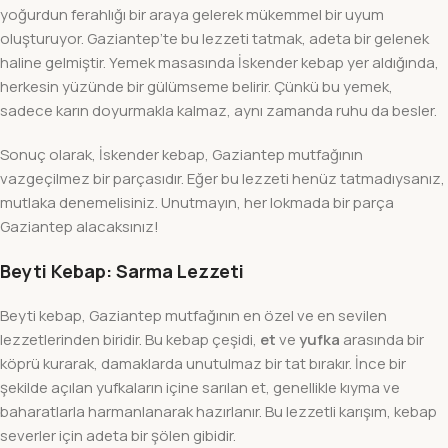
yoğurdun ferahlığı bir araya gelerek mükemmel bir uyum
oluşturuyor. Gaziantep’te bu lezzeti tatmak, adeta bir gelenek
haline gelmiştir. Yemek masasında İskender kebap yer aldığında,
herkesin yüzünde bir gülümseme belirir. Çünkü bu yemek,
sadece karın doyurmakla kalmaz, aynı zamanda ruhu da besler.
Sonuç olarak, İskender kebap, Gaziantep mutfağının
vazgeçilmez bir parçasıdır. Eğer bu lezzeti henüz tatmadıysanız,
mutlaka denemelisiniz. Unutmayın, her lokmada bir parça
Gaziantep alacaksınız!
Beyti Kebap: Sarma Lezzeti
Beyti kebap, Gaziantep mutfağının en özel ve en sevilen
lezzetlerinden biridir. Bu kebap çeşidi,
et
ve
yufka
arasında bir
köprü kurarak, damaklarda unutulmaz bir tat bırakır. İnce bir
şekilde açılan yufkaların içine sarılan et, genellikle kıyma ve
baharatlarla harmanlanarak hazırlanır. Bu lezzetli karışım, kebap
severler için adeta bir şölen gibidir.