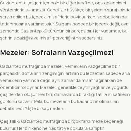
Gaziantep’te şalgam içmenin bir diğer keyfi de, onu geleneksel
yöntemlerle sunmaktır. Genellikle büyükçe bir şalgam sürahisinde
servis edilen bu içecek, misafirlerle paylaşılırken, sohbetlerin de
tatlanmasına yardımcı olur. Şalgam, sadece bir içecek değil, aynı
zamanda Gaziantep kültürünün bir parçasıdır. Her yudumda, bu
şehrin sıcaklığını ve misafirperverliğini hissedersiniz.
Mezeler: Sofraların Vazgeçilmezi
Gaziantep mutfağında mezeler, yemeklerin vazgeçilmez bir
parçasıdır. Sofraların zenginliğini artıran bu lezzetler, sadece ana
yemeklerin yanında değil, aynı zamanda misafir ağırlarken de
önemli bir rol oynar. Mezeler, genellikle zeytinyağlılar ve yoğurtlu
çeşitlerden oluşur. Her biri, damaklarda bıraktığı tat ile misafirlerin
gönlünü kazanır. Peki, bu mezelerin bu kadar özel olmasının
sebebi nedir? İşte birkaç neden:
Çeşitlilik:
Gaziantep mutfağında birçok farklı meze seçeneği
bulunur. Her biri kendine has tat ve dokulara sahiptir.