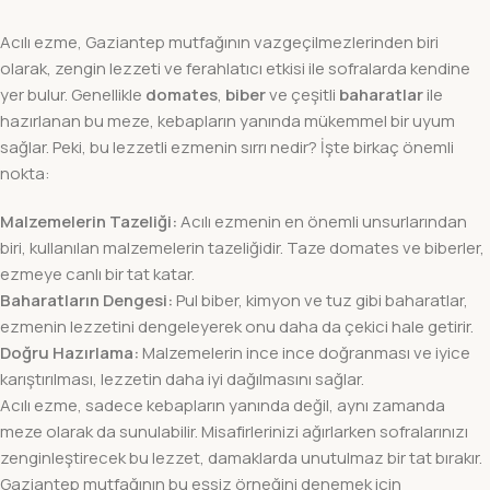
Acılı ezme, Gaziantep mutfağının vazgeçilmezlerinden biri
olarak, zengin lezzeti ve ferahlatıcı etkisi ile sofralarda kendine
yer bulur. Genellikle
domates
,
biber
ve çeşitli
baharatlar
ile
hazırlanan bu meze, kebapların yanında mükemmel bir uyum
sağlar. Peki, bu lezzetli ezmenin sırrı nedir? İşte birkaç önemli
nokta:
Malzemelerin Tazeliği:
Acılı ezmenin en önemli unsurlarından
biri, kullanılan malzemelerin tazeliğidir. Taze domates ve biberler,
ezmeye canlı bir tat katar.
Baharatların Dengesi:
Pul biber, kimyon ve tuz gibi baharatlar,
ezmenin lezzetini dengeleyerek onu daha da çekici hale getirir.
Doğru Hazırlama:
Malzemelerin ince ince doğranması ve iyice
karıştırılması, lezzetin daha iyi dağılmasını sağlar.
Acılı ezme, sadece kebapların yanında değil, aynı zamanda
meze olarak da sunulabilir. Misafirlerinizi ağırlarken sofralarınızı
zenginleştirecek bu lezzet, damaklarda unutulmaz bir tat bırakır.
Gaziantep mutfağının bu eşsiz örneğini denemek için