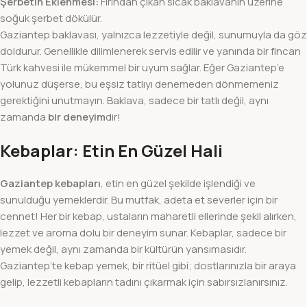
Şerbetin Eklenmesi:
Fırından çıkan sıcak baklavanın üzerine
soğuk şerbet dökülür.
Gaziantep baklavası, yalnızca lezzetiyle değil, sunumuyla da göz
doldurur. Genellikle dilimlenerek servis edilir ve yanında bir fincan
Türk kahvesi ile mükemmel bir uyum sağlar. Eğer Gaziantep’e
yolunuz düşerse, bu eşsiz tatlıyı denemeden dönmemeniz
gerektiğini unutmayın. Baklava, sadece bir tatlı değil, aynı
zamanda
bir deneyim
dir!
Kebaplar: Etin En Güzel Hali
Gaziantep kebapları
, etin en güzel şekilde işlendiği ve
sunulduğu yemeklerdir. Bu mutfak, adeta et severler için bir
cennet! Her bir kebap, ustaların maharetli ellerinde şekil alırken,
lezzet ve aroma dolu bir deneyim sunar. Kebaplar, sadece bir
yemek değil, aynı zamanda bir kültürün yansımasıdır.
Gaziantep’te kebap yemek, bir ritüel gibi; dostlarınızla bir araya
gelip, lezzetli kebapların tadını çıkarmak için sabırsızlanırsınız.