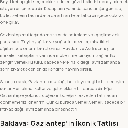
Beyti kebap
gibi seçenekler, etin en güzel hallerini deneyimlemek
isteyenler için idealdir. Kebapların yanında sunulan
şalgam
ise,
bu lezzetlerin tadını daha da artıran ferahlatıcı bir içecek olarak
öne çıkar.
Gaziantep mutfağında mezeler de sofraların vazgeçilmez bir
parçasıdır. Zeytinyağlılar ve yoğurtlu mezeler, misafirleri
ağırlamada önemli bir rol oynar.
Haydari
ve
Acılı ezme
gibi
mezeler, kebapların yanında mükemmel bir uyum sağlar. Bu
zengin yemek kültürü, sadece yerel halkı değil, aynı zamanda
şehri ziyaret edenleri de kendine hayran bırakır.
Sonuç olarak, Gaziantep mutfağı, her bir yemeği ile bir deneyim
sunar. Her lokma, kültür ve geleneklerin bir parçasıdır. Eğer
Gaziantep’e yolunuz düşerse, bu eşsiz lezzetleri tatmadan
dönmemenizi öneririm. Çünkü burada yemek yemek, sadece bir
ihtiyaç değil, aynı zamanda bir sanattır!
Baklava: Gaziantep’in İkonik Tatlısı