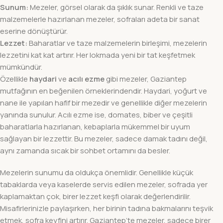
Sunum:
Mezeler, görsel olarak da şıklık sunar. Renkli ve taze
malzemelerle hazırlanan mezeler, sofraları adeta bir sanat
eserine dönüştürür.
Lezzet:
Baharatlar ve taze malzemelerin birleşimi, mezelerin
lezzetini kat kat artırır. Her lokmada yeni bir tat keşfetmek
mümkündür.
Özellikle
haydari
ve
acılı ezme
gibi mezeler, Gaziantep
mutfağının en beğenilen örneklerindendir. Haydari, yoğurt ve
nane ile yapılan hafif bir mezedir ve genellikle diğer mezelerin
yanında sunulur. Acılı ezme ise, domates, biber ve çeşitli
baharatlarla hazırlanan, kebaplarla mükemmel bir uyum
sağlayan bir lezzettir. Bu mezeler, sadece damak tadını değil,
aynı zamanda sıcak bir sohbet ortamını da besler.
Mezelerin sunumu da oldukça önemlidir. Genellikle küçük
tabaklarda veya kaselerde servis edilen mezeler, sofrada yer
kaplamaktan çok, birer lezzet keşfi olarak değerlendirilir.
Misafirlerinizle paylaşırken, her birinin tadına bakmalarını teşvik
etmek, sofra keyfini artırır. Gaziantep’te mezeler, sadece birer