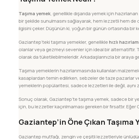
Taşıma yemek
, genellikle dışarıda yemek için hazırlanan 
bir şekilde sunulmasını sağlayarak, hem lezzetli hem de 
ilgisini çeker. Düşünün ki, yoğun bir günün ortasında bir
Gaziantep’teki taşıma yemekler, genellikle
hızlı hazırla
olanlar veya gezmeyi sevenler için ideal bir alternatiftir. 
olarak da tüketilebilmeleridir. Arkadaşlarınızla bir araya ge
Taşıma yemeklerin hazırlanmasında kullanılan malzemeler ge
kasaplardan temin edilirken, sebzeler de taze pazarlar ve 
yemeklerin popülaritesi, sadece lezzetleri ile değil, ayn
Sonuç olarak, Gaziantep’te taşıma yemek, sadece bir yem
için, bu lezzetler kaçırılmaması gereken bir fırsattır. 
Gaziantep’in Öne Çıkan Taşıma 
Gaziantep mutfağı, zengin ve çeşitli lezzetleriyle ünlüdü