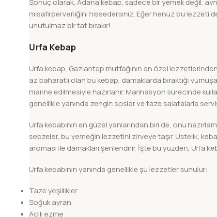
Sonuç olarak, Adana kebap, sadece bir yemek değil, aynı
misafirperverliğini hissedersiniz. Eğer henüz bu lezzet
unutulmaz bir tat bırakır!
Urfa Kebap
Urfa kebap, Gaziantep mutfağının en özel lezzetlerinden
az baharatlı olan bu kebap, damaklarda bıraktığı yumuşak t
marine edilmesiyle hazırlanır. Marinasyon sürecinde kullan
genellikle yanında zengin soslar ve taze salatalarla servis 
Urfa kebabının en güzel yanlarından biri de, onu hazırlama
sebzeler, bu yemeğin lezzetini zirveye taşır. Üstelik, keb
aroması ile damakları şenlendirir. İşte bu yüzden, Urfa 
Urfa kebabının yanında genellikle şu lezzetler sunulur:
Taze yeşillikler
Soğuk ayran
Acılı ezme