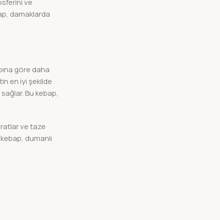
sferini ve
bap, damaklarda
abına göre daha
n en iyi şekilde
 sağlar. Bu kebap,
aratlar ve taze
a kebap, dumanlı