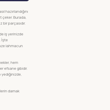
sıl hazırlandığını
at çeker. Burada,
 bir parçasıdır.
de iş yerinizde
 İşte
 taze lahmacun
mekler, hem
r efsane gibidir.
p yediğinizde,
ilerin damak