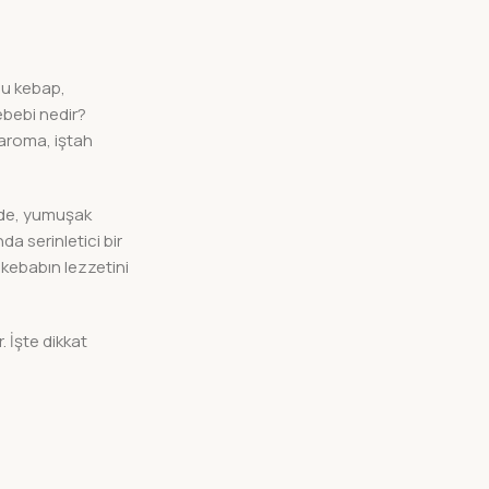
bu kebap,
ebebi nedir?
 aroma, iştah
ğinde, yumuşak
nda serinletici bir
, kebabın lezzetini
 İşte dikkat