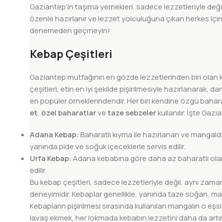
Gaziantep’in taşıma yemekleri, sadece lezzetleriyle deği
özenle hazırlanır ve lezzet yolculuğuna çıkan herkes içi
denemeden geçmeyin!
Kebap Çeşitleri
Gaziantep mutfağının en gözde lezzetlerinden biri olan keb
çeşitleri, etin en iyi şekilde pişirilmesiyle hazırlanarak, 
en popüler örneklerindendir. Her biri kendine özgü baharat
et
,
özel baharatlar
ve
taze sebzeler
kullanılır. İşte Gazi
Adana Kebap:
Baharatlı kıyma ile hazırlanan ve mangalda p
yanında pide ve soğuk içeceklerle servis edilir.
Urfa Kebap:
Adana kebabına göre daha az baharatlı olan U
edilir.
Bu kebap çeşitleri, sadece lezzetleriyle değil, aynı zam
deneyimidir. Kebaplar genellikle, yanında taze soğan, may
Kebapların pişirilmesi sırasında kullanılan mangalın o eş
lavaş ekmek, her lokmada kebabın lezzetini daha da artır