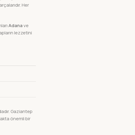
rçalarıdır. Her
nları
Adana
ve
bapların lezzetini
dadır. Gaziantep
akta önemli bir