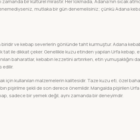
 zamanda bir kültürel mirastır. Her lokmada, Adana’nın sıcak atmo
i denemediyseniz, mutlaka bir gün denemelisiniz; çünkü Adana ke
 biridir ve kebap severlerin gönlünde taht kurmuştur. Adana keb
at ile dikkat çeker. Genellikle kuzu etinden yapılan Urfa kebap, eti
ılan baharatlar, kebabın lezzetini artırırken, etin yumuşaklığını da
edilir.
k için kullanılan malzemelerin kalitesidir. Taze kuzu eti, özel bah
abın pişirilme şekli de son derece önemlidir. Mangalda pişirilen Urf
kebap, sadece bir yemek değil, aynı zamanda bir deneyimdir.