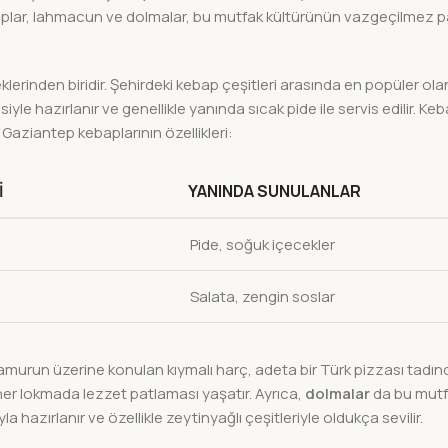
baplar, lahmacun ve dolmalar, bu mutfak kültürünün vazgeçilmez pa
lerinden biridir. Şehirdeki kebap çeşitleri arasında en popüler ola
mesiyle hazırlanır ve genellikle yanında sıcak pide ile servis edilir. Ke
e Gaziantep kebaplarının özellikleri:
I
YANINDA SUNULANLAR
Pide, soğuk içecekler
Salata, zengin soslar
hamurun üzerine konulan kıymalı harç, adeta bir Türk pizzası tadın
her lokmada lezzet patlaması yaşatır. Ayrıca,
dolmalar
da bu mutf
a hazırlanır ve özellikle zeytinyağlı çeşitleriyle oldukça sevilir.