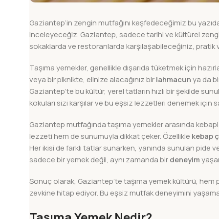
Gaziantep’in zengin mutfağını keşfedeceğimiz bu yazıd
inceleyeceğiz. Gaziantep, sadece tarihi ve kültürel zengi
sokaklarda ve restoranlarda karşılaşabileceğiniz, pratik 
Taşıma yemekler, genellikle dışarıda tüketmek için hazırl
veya bir piknikte, elinize alacağınız bir
lahmacun
ya da bi
Gaziantep’te bu kültür, yerel tatların hızlı bir şekilde 
kokuları sizi karşılar ve bu eşsiz lezzetleri denemek için sa
Gaziantep mutfağında taşıma yemekler arasında kebaplar
lezzeti hem de sunumuyla dikkat çeker. Özellikle
kebap ç
Her ikisi de farklı tatlar sunarken, yanında sunulan pide 
sadece bir yemek değil, aynı zamanda bir
deneyim
yaşar
Sonuç olarak, Gaziantep’te taşıma yemek kültürü, hem pr
zevkine hitap ediyor. Bu eşsiz mutfak deneyimini yaşama
Taşıma Yemek Nedir?