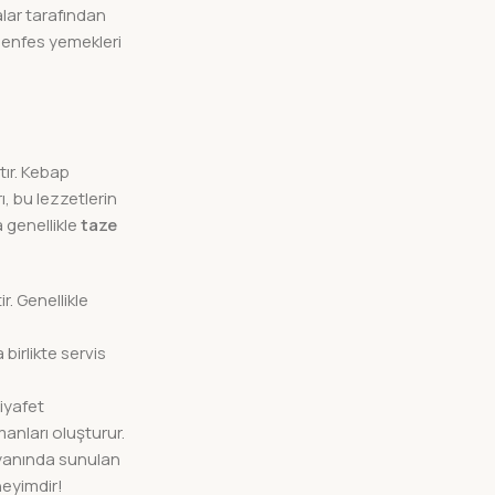
lar tarafından
 enfes yemekleri
tır. Kebap
ı, bu lezzetlerin
a genellikle
taze
r. Genellikle
birlikte servis
iyafet
anları oluşturur.
n yanında sunulan
neyimdir!