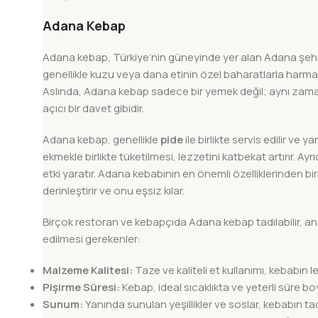
Adana Kebap
Adana kebap, Türkiye’nin güneyinde yer alan Adana şehrin
genellikle kuzu veya dana etinin özel baharatlarla harma
Aslında, Adana kebap sadece bir yemek değil; aynı zam
açıcı bir davet gibidir.
Adana kebap, genellikle
pide
ile birlikte servis edilir ve 
ekmekle birlikte tüketilmesi, lezzetini katbekat artırır. A
etki yaratır. Adana kebabının en önemli özelliklerinden bir
derinleştirir ve onu eşsiz kılar.
Birçok restoran ve kebapçıda Adana kebap tadılabilir, anc
edilmesi gerekenler:
Malzeme Kalitesi:
Taze ve kaliteli et kullanımı, kebabın l
Pişirme Süresi:
Kebap, ideal sıcaklıkta ve yeterli süre boy
Sunum:
Yanında sunulan yeşillikler ve soslar, kebabın ta