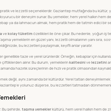
pratik ve lezzetli seçeneklerdir. Gaziantep mutfağında bu kültür, yer
doyurucu bir deneyim sunar. Bu yemekler, hem yerel halkın hem de 
 kebap ya da lahmacun almak, hem pratik hem de tatmin edici bir se
ma
ve
kolay tüketim
özellikleri ile öne çıkar. Bu nedenle, yoğun i
Taşıma yemeklerin en güzel yanı, lezzetli olmalarının yanı sıra, sosy
ldiğinizde, bu lezzetleri paylaşmak, keyifli anlar yaratır.
nellikle taze ve yerel ürünlerdir. Örneğin, kebaplar için kullanıla
çiftliklerden alınır. Bu durum, yemeklerin
kalitesini
ve
lezzetini
ar
ı zamanda hazırlık süreçlerinin de hızlı ve pratik olmasından kayna
ek değil, aynı zamanda bir kültürdür. Yerel tatları deneyimlemek
Eğer Gaziantep’e yolunuz düşerse, bu lezzetleri tatmadan dönmemeni
Yemekleri
r. Bu şehirde,
taşıma yemekler
kültürü, hem yerel halkın hem de zi