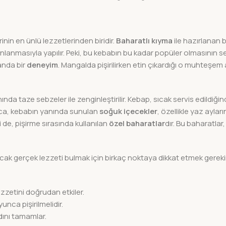
in en ünlü lezzetlerinden biridir.
Baharatlı kıyma
ile hazırlanan 
nlanmasıyla yapılır. Peki, bu kebabın bu kadar popüler olmasının s
anda bir
deneyim
. Mangalda pişirilirken etin çıkardığı o muhteşem
yanında taze sebzeler ile zenginleştirilir. Kebap, sıcak servis edildi
yrıca, kebabın yanında sunulan
soğuk içecekler
, özellikle yaz ayları
i de, pişirme sırasında kullanılan
özel baharatlar
dır. Bu baharatlar
ak gerçek lezzeti bulmak için birkaç noktaya dikkat etmek gerekir.
ezzetini doğrudan etkiler.
unca pişirilmelidir.
dını tamamlar.