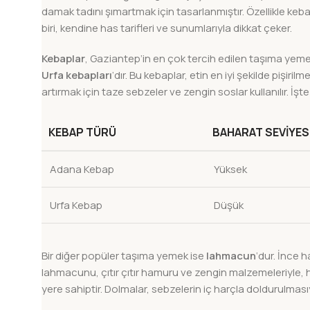
damak tadını şımartmak için tasarlanmıştır. Özellikle ke
biri, kendine has tarifleri ve sunumlarıyla dikkat çeker.
Kebaplar
, Gaziantep’in en çok tercih edilen taşıma yemek
Urfa kebapları
‘dır. Bu kebaplar, etin en iyi şekilde pişiril
artırmak için taze sebzeler ve zengin soslar kullanılır. İşt
KEBAP TÜRÜ
BAHARAT SEVIYES
Adana Kebap
Yüksek
Urfa Kebap
Düşük
Bir diğer popüler taşıma yemek ise
lahmacun
‘dur. İnce 
lahmacunu, çıtır çıtır hamuru ve zengin malzemeleriyle, 
yere sahiptir. Dolmalar, sebzelerin iç harçla doldurulmasıyl