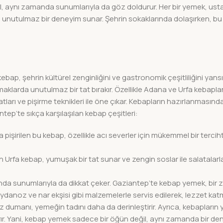
l, aynı zamanda sunumlarıyla da göz doldurur. Her bir yemek, usta
n unutulmaz bir deneyim sunar. Şehrin sokaklarında dolaşırken, bu
ap, şehrin kültürel zenginliğini ve gastronomik çeşitliliğini yansı
damaklarda unutulmaz bir tat bırakır. Özellikle Adana ve Urfa kebaplar
ları ve pişirme teknikleri ile öne çıkar. Kebapların hazırlanmasınd
antep’te sıkça karşılaşılan kebap çeşitleri:
işirilen bu kebap, özellikle acı severler için mükemmel bir tercihti
rfa kebap, yumuşak bir tat sunar ve zengin soslar ile salatalarla 
anda sunumlarıyla da dikkat çeker. Gaziantep’te kebap yemek, bir z
danoz ve nar ekşisi gibi malzemelerle servis edilerek, lezzet katm
siz dumanı, yemeğin tadını daha da derinleştirir. Ayrıca, kebapları
ır. Yani, kebap yemek sadece bir öğün değil, aynı zamanda bir de