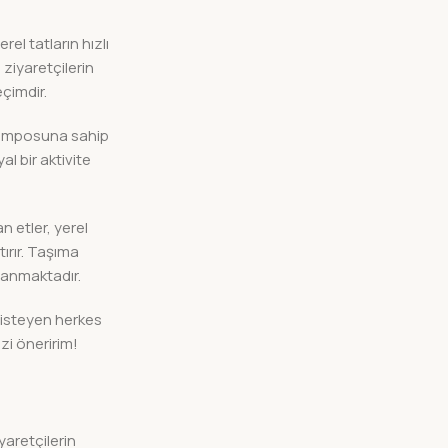
el tatların hızlı
ziyaretçilerin
çimdir.
ş temposuna sahip
al bir aktivite
n etler, yerel
tırır. Taşıma
klanmaktadır.
 isteyen herkes
zi öneririm!
yaretçilerin