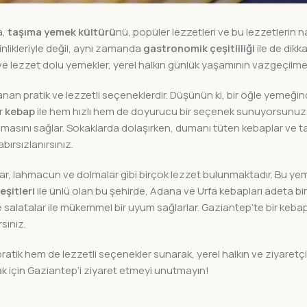
a,
taşıma yemek kültürü
nü, popüler lezzetleri ve bu lezzetlerin na
nlikleriyle değil, aynı zamanda
gastronomik çeşitliliği
ile de dikk
ve lezzet dolu yemekler, yerel halkın günlük yaşamının vazgeçilmez
anan pratik ve lezzetli seçeneklerdir. Düşünün ki, bir öğle yemeğin
r
kebap
ile hem hızlı hem de doyurucu bir seçenek sunuyorsunuz.
sunulmasını sağlar. Sokaklarda dolaşırken, dumanı tüten kebaplar ve
bırsızlanırsınız.
, lahmacun ve dolmalar gibi birçok lezzet bulunmaktadır. Bu ye
eşitleri
ile ünlü olan bu şehirde, Adana ve Urfa kebapları adeta bire
ve salatalar ile mükemmel bir uyum sağlarlar. Gaziantep’te bir keba
sınız.
atik hem de lezzetli seçenekler sunarak, yerel halkın ve ziyaretç
k için Gaziantep’i ziyaret etmeyi unutmayın!