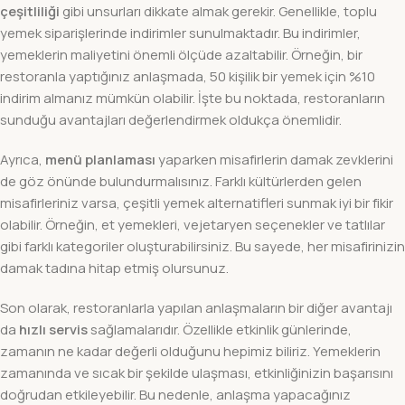
çeşitliliği
gibi unsurları dikkate almak gerekir. Genellikle, toplu
yemek siparişlerinde indirimler sunulmaktadır. Bu indirimler,
yemeklerin maliyetini önemli ölçüde azaltabilir. Örneğin, bir
restoranla yaptığınız anlaşmada, 50 kişilik bir yemek için %10
indirim almanız mümkün olabilir. İşte bu noktada, restoranların
sunduğu avantajları değerlendirmek oldukça önemlidir.
Ayrıca,
menü planlaması
yaparken misafirlerin damak zevklerini
de göz önünde bulundurmalısınız. Farklı kültürlerden gelen
misafirleriniz varsa, çeşitli yemek alternatifleri sunmak iyi bir fikir
olabilir. Örneğin, et yemekleri, vejetaryen seçenekler ve tatlılar
gibi farklı kategoriler oluşturabilirsiniz. Bu sayede, her misafirinizin
damak tadına hitap etmiş olursunuz.
Son olarak, restoranlarla yapılan anlaşmaların bir diğer avantajı
da
hızlı servis
sağlamalarıdır. Özellikle etkinlik günlerinde,
zamanın ne kadar değerli olduğunu hepimiz biliriz. Yemeklerin
zamanında ve sıcak bir şekilde ulaşması, etkinliğinizin başarısını
doğrudan etkileyebilir. Bu nedenle, anlaşma yapacağınız