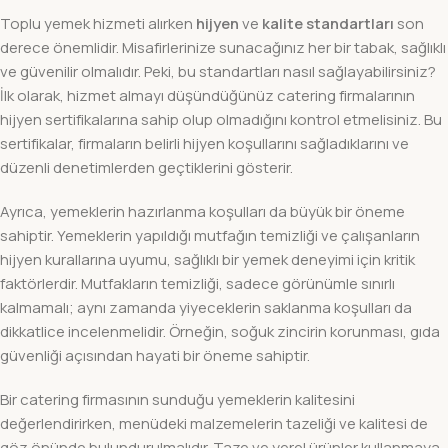
Toplu yemek hizmeti alırken
hijyen
ve
kalite standartları
son
derece önemlidir. Misafirlerinize sunacağınız her bir tabak, sağlıklı
ve güvenilir olmalıdır. Peki, bu standartları nasıl sağlayabilirsiniz?
İlk olarak, hizmet almayı düşündüğünüz catering firmalarının
hijyen sertifikalarına sahip olup olmadığını kontrol etmelisiniz. Bu
sertifikalar, firmaların belirli hijyen koşullarını sağladıklarını ve
düzenli denetimlerden geçtiklerini gösterir.
Ayrıca, yemeklerin hazırlanma koşulları da büyük bir öneme
sahiptir. Yemeklerin yapıldığı mutfağın temizliği ve çalışanların
hijyen kurallarına uyumu, sağlıklı bir yemek deneyimi için kritik
faktörlerdir. Mutfakların temizliği, sadece görünümle sınırlı
kalmamalı; aynı zamanda yiyeceklerin saklanma koşulları da
dikkatlice incelenmelidir. Örneğin, soğuk zincirin korunması, gıda
güvenliği açısından hayati bir öneme sahiptir.
Bir catering firmasının sunduğu yemeklerin kalitesini
değerlendirirken, menüdeki malzemelerin tazeliği ve kalitesi de
göz önünde bulundurulmalıdır. Taze ve yerel ürünler kullanmaya