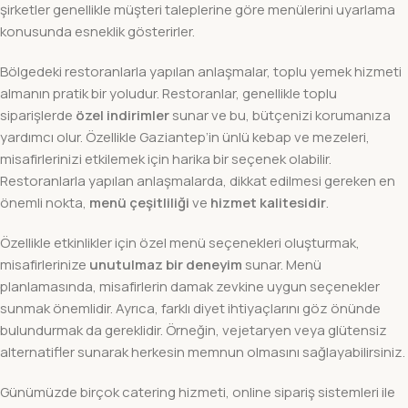
şirketler genellikle müşteri taleplerine göre menülerini uyarlama
konusunda esneklik gösterirler.
Bölgedeki restoranlarla yapılan anlaşmalar, toplu yemek hizmeti
almanın pratik bir yoludur. Restoranlar, genellikle toplu
siparişlerde
özel indirimler
sunar ve bu, bütçenizi korumanıza
yardımcı olur. Özellikle Gaziantep’in ünlü kebap ve mezeleri,
misafirlerinizi etkilemek için harika bir seçenek olabilir.
Restoranlarla yapılan anlaşmalarda, dikkat edilmesi gereken en
önemli nokta,
menü çeşitliliği
ve
hizmet kalitesidir
.
Özellikle etkinlikler için özel menü seçenekleri oluşturmak,
misafirlerinize
unutulmaz bir deneyim
sunar. Menü
planlamasında, misafirlerin damak zevkine uygun seçenekler
sunmak önemlidir. Ayrıca, farklı diyet ihtiyaçlarını göz önünde
bulundurmak da gereklidir. Örneğin, vejetaryen veya glütensiz
alternatifler sunarak herkesin memnun olmasını sağlayabilirsiniz.
Günümüzde birçok catering hizmeti, online sipariş sistemleri ile