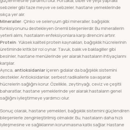
güçlenmesine yardımcı olur. Portakal, biber ve yeşil yapraklı
sebzeler gibi taze meyve ve sebzeler, hastane yemeklerinde
sıkça yer alır.
Mineraller
: Çinko ve selenyum gibi mineraller, bağışıklık
fonksiyonunu destekleyen önemli bileşenlerdir. Bu minerallerin
yeterli alımı, hastaların enfeksiyonlara karşı direncini artırır.
Protein
: Yüksek kaliteli protein kaynakları, bağışıklık hücrelerinin
üretiminde kritik bir rol oynar. Tavuk, balık ve baklagiller gibi
besinler, hastane menülerinde yer alarak hastaların ihtiyaçlarını
karşılar.
Ayrıca,
antioksidanlar
içeren gıdalar da bağışıklık sistemini
destekler. Antioksidanlar, serbest radikallerle savaşarak
hücrelerin sağlığını korur. Özellikle, zeytinyağı, ceviz ve çeşitli
baharatlar, hastane yemeklerinde yer alarak hastaların genel
sağlığını iyileştirmeye yardımcı olur.
Sonuç olarak, hastane yemekleri, bağışıklık sistemini güçlendiren
bileşenlerle zenginleştirilmiş olmalıdır. Bu, hastaların daha hızlı
iyileşmesine ve sağlıklarının korunmasına katkı sağlar. Hastane