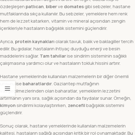
özdeşleşen
patlıcan
,
biber
ve
domates
gibi sebzeler, hastane
mutfaklarında sıkça kullanılır. Bu sebzeler, yemeklere hem renk
hem de lezzet katarken, vitamin ve mineral açısından zengin
içerikleriyle hastaların bağışıklık sistemini güçlendirir.
Ayrıca,
protein kaynakları
olarak tavuk, balık ve baklagiller tercih
edilir. Bu gıdalar, hastaların ihtiyaç duyduğu enerji ve besin
maddelerini sağlar.
Tam tahıllar
ise sindirim sisteminin sağlıklı
çalışmasına yardımcı olur ve hastaların tokluk hissini artırır.
Hastane yemeklerinde kullanılan malzemelerin bir diğer önemli
unsuru ise
baharatlardır
. Gaziantep mutfağının
vazgeçilmezlerinden olan baharatlar, yemeklerin lezzetini
artırmanın yanı sıra, sağlık açısından da faydalar sunar. Örneğin,
kimyon
sindirimi kolaylaştırırken,
zencefil
bağışıklık sistemini
güçlendirir.
Sonuç olarak, hastane yemeklerinde kullanılan malzemelerin
kalitesi, hastaların sağlığı açısından kritik bir rol oynamaktadır. Bu