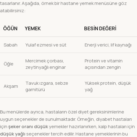
tasarlanır. Aşağıda, örnek bir hastane yemek menüsüne göz
atabilirsiniz:
ÖĞÜN
YEMEK
BESIN DEĞERI
Sabah
Yulaf ezmesi ve süt
Enerji verici, lif kaynağı
Mercimek çorbası,
Protein ve vitamin
Öğle
zeytinyağlı enginar
açısından zengin
Tavuk ızgara, sebze
Yüksek protein, düşük
Akşam
garnitürü
yağ
Bu menülerde ayrıca, hastaların özel diyet gereksinimlerine
uygun seçenekler de sunulmaktadır. Örneğin, diyabet hastaları
için
şeker oranı düşük
yemekler hazırlanırken, kalp hastaları için
düşük yağlı
seçenekler tercih edilir. Hastane yemeklerinin bu