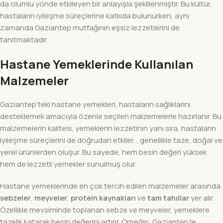
da olumlu yönde etkileyen bir anlayışla şekillenmiştir. Bu kültür,
hastaların iyileşme süreçlerine katkıda bulunurken, aynı
zamanda Gaziantep mutfağının eşsiz lezzetlerini de
tanıtmaktadır.
Hastane Yemeklerinde Kullanılan
Malzemeler
Gaziantep’teki hastane yemekleri, hastaların sağlıklarını
desteklemek amacıyla özenle seçilen malzemelerle hazırlanır. Bu
malzemelerin kalitesi, yemeklerin lezzetinin yanı sıra, hastaların
iyileşme süreçlerini de doğrudan etkiler. , genellikle taze, doğal ve
yerel ürünlerden oluşur. Bu sayede, hem besin değeri yüksek
hem de lezzetli yemekler sunulmuş olur.
Hastane yemeklerinde en çok tercih edilen malzemeler arasında
sebzeler
,
meyveler
,
protein kaynakları
ve
tam tahıllar
yer alır.
Özellikle mevsiminde toplanan sebze ve meyveler, yemeklere
tazelik katarak besin değerini artırır. Örneğin, Gaziantep’le