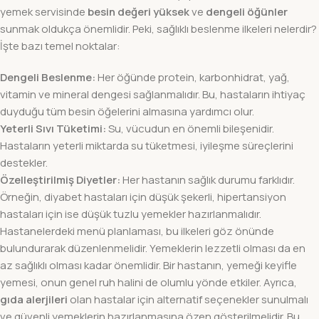
yemek servisinde
besin değeri yüksek
ve
dengeli öğünler
sunmak oldukça önemlidir. Peki, sağlıklı beslenme ilkeleri nelerdir?
İşte bazı temel noktalar:
Dengeli Beslenme:
Her öğünde protein, karbonhidrat, yağ,
vitamin ve mineral dengesi sağlanmalıdır. Bu, hastaların ihtiyaç
duyduğu tüm besin öğelerini almasına yardımcı olur.
Yeterli Sıvı Tüketimi:
Su, vücudun en önemli bileşenidir.
Hastaların yeterli miktarda su tüketmesi, iyileşme süreçlerini
destekler.
Özelleştirilmiş Diyetler:
Her hastanın sağlık durumu farklıdır.
Örneğin, diyabet hastaları için düşük şekerli, hipertansiyon
hastaları için ise düşük tuzlu yemekler hazırlanmalıdır.
Hastanelerdeki menü planlaması, bu ilkeleri göz önünde
bulundurarak düzenlenmelidir. Yemeklerin lezzetli olması da en
az sağlıklı olması kadar önemlidir. Bir hastanın, yemeği keyifle
yemesi, onun genel ruh halini de olumlu yönde etkiler. Ayrıca,
gıda alerjileri
olan hastalar için alternatif seçenekler sunulmalı
ve güvenli yemeklerin hazırlanmasına özen gösterilmelidir. Bu