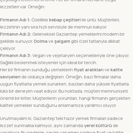
lezzetleri var. Örneğin:
Firmanın Adı 1:
Özellikle
kebap çeşitleri
ile ünlü. Müşterileri,
lezzetinin yanı sıra hızlı servisiyle de memnun kalıyor.
Firmanın Adı 2:
Geleneksel Gaziantep yemeklerini modern bir
şekilde sunuyor.
Dolma
ve
şalgam
gibi özel tatlarıyla dikkat
çekiyor.
Firmanın Adı 3:
Vegan ve vejetaryen seçenekleriyle öne çıkıyor.
Sağlıklı beslenmek isteyenler için ideal bir tercih.
Her bir firmanın sunduğu yemeklerin
fiyat aralıkları
ve
kalite
seviyeleri
de oldukça değişken. Örneğin, bazı firmalar daha
uygun fiyatlarla yemek sunarken, bazıları daha yüksek fiyatlarla
lüks bir deneyim vaat ediyor. Bu noktada, müşteri memnuniyeti
önemli bir kriter. Müşterilerin yorumları, hangi firmanın gerçekten
kaliteli yemekler sunduğunu anlamamıza yardımcı oluyor.
Unutmayalım ki, Gaziantep’teki hazır yemek firmaları sadece
lezzet sunmakla kalmıyor, aynı zamanda
yerel kültürü
de
yaşatıyor. Bu nedenle, seçim yaparken sadece fiyat ve kalite