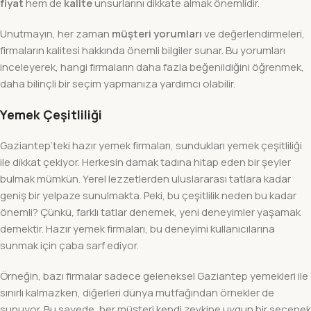
fiyat
hem de
kalite
unsurlarını dikkate almak önemlidir.
Unutmayın, her zaman
müşteri yorumları
ve değerlendirmeleri,
firmaların kalitesi hakkında önemli bilgiler sunar. Bu yorumları
inceleyerek, hangi firmaların daha fazla beğenildiğini öğrenmek,
daha bilinçli bir seçim yapmanıza yardımcı olabilir.
Yemek Çeşitliliği
Gaziantep’teki hazır yemek firmaları, sundukları yemek çeşitliliği
ile dikkat çekiyor. Herkesin damak tadına hitap eden bir şeyler
bulmak mümkün. Yerel lezzetlerden uluslararası tatlara kadar
geniş bir yelpaze sunulmakta. Peki, bu çeşitlilik neden bu kadar
önemli? Çünkü, farklı tatlar denemek, yeni deneyimler yaşamak
demektir. Hazır yemek firmaları, bu deneyimi kullanıcılarına
sunmak için çaba sarf ediyor.
Örneğin, bazı firmalar sadece geleneksel Gaziantep yemekleri ile
sınırlı kalmazken, diğerleri dünya mutfağından örnekler de
sunuyor. Bu sayede, her müşteri kendi zevkine uygun bir seçenek