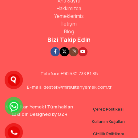
Ana Sayfa
Hakkımızda
Yemeklerimiz
İletişim
Blog
Bizi Takip Edin
Telefon:
+90 532 733 81 85
E-mail:
destek@mirsultanyemek.com.tr
Mir Sultan Yemek | Tüm hakları
Çerez Politikası
saklıdır. Designed by
GZR
Kullanım Koşulları
Gizlilik Politikası