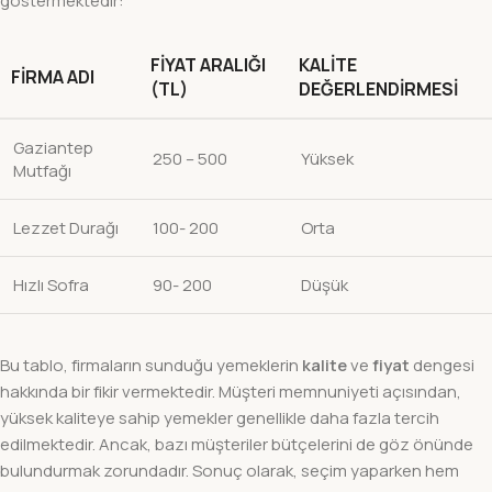
göstermektedir:
FIYAT ARALIĞI
KALITE
FIRMA ADI
(TL)
DEĞERLENDIRMESI
Gaziantep
250 – 500
Yüksek
Mutfağı
Lezzet Durağı
100- 200
Orta
Hızlı Sofra
90- 200
Düşük
Bu tablo, firmaların sunduğu yemeklerin
kalite
ve
fiyat
dengesi
hakkında bir fikir vermektedir. Müşteri memnuniyeti açısından,
yüksek kaliteye sahip yemekler genellikle daha fazla tercih
edilmektedir. Ancak, bazı müşteriler bütçelerini de göz önünde
bulundurmak zorundadır. Sonuç olarak, seçim yaparken hem