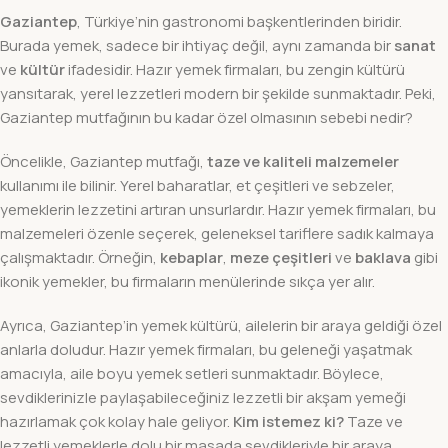
Gaziantep
, Türkiye’nin gastronomi başkentlerinden biridir.
Burada yemek, sadece bir ihtiyaç değil, aynı zamanda bir
sanat
ve
kültür
ifadesidir. Hazır yemek firmaları, bu zengin kültürü
yansıtarak, yerel lezzetleri modern bir şekilde sunmaktadır. Peki,
Gaziantep mutfağının bu kadar özel olmasının sebebi nedir?
Öncelikle, Gaziantep mutfağı,
taze ve kaliteli malzemeler
kullanımı ile bilinir. Yerel baharatlar, et çeşitleri ve sebzeler,
yemeklerin lezzetini artıran unsurlardır. Hazır yemek firmaları, bu
malzemeleri özenle seçerek, geleneksel tariflere sadık kalmaya
çalışmaktadır. Örneğin,
kebaplar
,
meze çeşitleri
ve
baklava
gibi
ikonik yemekler, bu firmaların menülerinde sıkça yer alır.
Ayrıca, Gaziantep’in yemek kültürü, ailelerin bir araya geldiği özel
anlarla doludur. Hazır yemek firmaları, bu geleneği yaşatmak
amacıyla, aile boyu yemek setleri sunmaktadır. Böylece,
sevdiklerinizle paylaşabileceğiniz lezzetli bir akşam yemeği
hazırlamak çok kolay hale geliyor.
Kim istemez ki?
Taze ve
lezzetli yemeklerle dolu bir masada sevdikleriyle bir araya