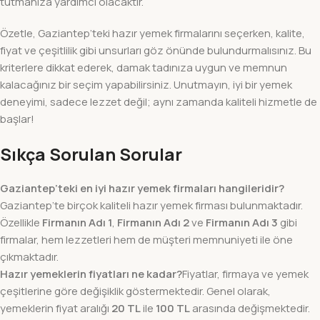
tutmanıza yardımcı olacaktır.
Özetle, Gaziantep’teki hazır yemek firmalarını seçerken, kalite,
fiyat ve çeşitlilik gibi unsurları göz önünde bulundurmalısınız. Bu
kriterlere dikkat ederek, damak tadınıza uygun ve memnun
kalacağınız bir seçim yapabilirsiniz. Unutmayın, iyi bir yemek
deneyimi, sadece lezzet değil; aynı zamanda kaliteli hizmetle de
başlar!
Sıkça Sorulan Sorular
Gaziantep’teki en iyi hazır yemek firmaları hangileridir?
Gaziantep’te birçok kaliteli hazır yemek firması bulunmaktadır.
Özellikle
Firmanın Adı 1
,
Firmanın Adı 2
ve
Firmanın Adı 3
gibi
firmalar, hem lezzetleri hem de müşteri memnuniyeti ile öne
çıkmaktadır.
Hazır yemeklerin fiyatları ne kadar?
Fiyatlar, firmaya ve yemek
çeşitlerine göre değişiklik göstermektedir. Genel olarak,
yemeklerin fiyat aralığı
20 TL
ile
100 TL
arasında değişmektedir.