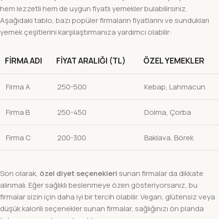
hem lezzetli hem de uygun fiyatlı yemekler bulabilirsiniz.
Aşağıdaki tablo, bazı popüler firmaların fiyatlarını ve sundukları
yemek çeşitlerini karşılaştırmanıza yardımcı olabilir:
FIRMA ADI
FIYAT ARALIĞI (TL)
ÖZEL YEMEKLER
Firma A
250-500
Kebap, Lahmacun
Firma B
250-450
Dolma, Çorba
Firma C
200-300
Baklava, Börek
Son olarak,
özel diyet seçenekleri
sunan firmalar da dikkate
alınmalı. Eğer sağlıklı beslenmeye özen gösteriyorsanız, bu
firmalar sizin için daha iyi bir tercih olabilir. Vegan, glütensiz veya
düşük kalorili seçenekler sunan firmalar, sağlığınızı ön planda