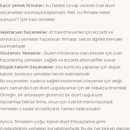
hazır yemek firmaları
, bu talebe cevap vererek özel diyet
seçenekleri sunmaya başlamıştır. Peki, bu firmalar neleri
sunuyor? İşte bazı örnekler:
Vejetaryen Seçenekler:
Et tüketmeyenler için lezzetli ve
doyurucu yemekler hazırlayan firmalar, sebze ağırlıklı menüler
sunmaktadır.
Glutensiz Yemekler:
Gluten intoleransı olan bireyler için özel
hazırlanmış yemekler, sağlıklı ve lezzetli alternatifler sunar.
Düşük Kalorili Seçenekler:
Kilo kontrolü yapanlar için düşük
kalorili, besleyici yemekler tercih edilmektedir.
Bu seçenekler, sadece sağlıklı beslenmek isteyenler için değil,
aynı zamanda özel diyet uygulayanlar için de oldukça önemlidir.
Örneğin, bir arkadaşım glutensiz bir diyet uyguluyor.
Gaziantep’teki bir firma, onun için özel bir menü hazırladı.
Yemekler o kadar lezzetliydi ki, herkes tadına baktı!
Ayrıca, firmaların çoğu, kişisel diyet ihtiyaçlarına göre
özelleştirilmiş yemekler sunabilmektedir. Bu da, her bireyin damak