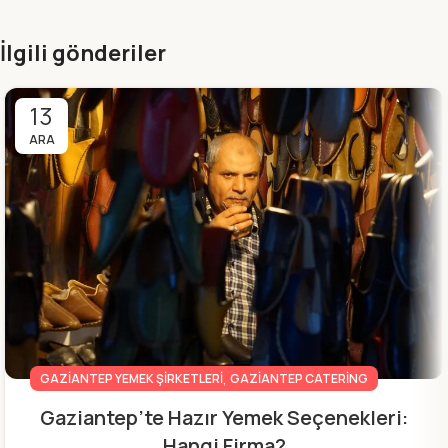
İlgili gönderiler
13
ARA
,
GAZIANTEP YEMEK ŞIRKETLERI
GAZIANTEP CATERING
Gaziantep’te Hazır Yemek Seçenekleri:
Hangi Firma?