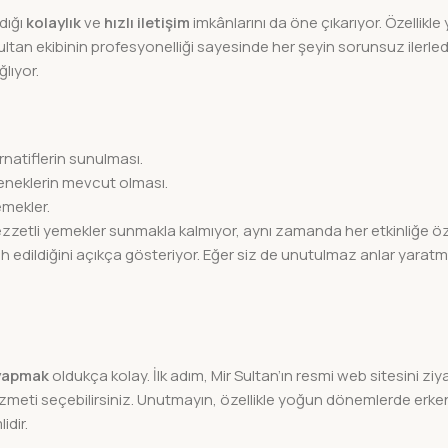
dığı
kolaylık
ve
hızlı iletişim
imkânlarını da öne çıkarıyor. Özellikl
n ekibinin profesyonelliği sayesinde her şeyin sorunsuz ilerlediği
ğlıyor.
natiflerin sunulması.
neklerin mevcut olması.
mekler.
lezzetli yemekler sunmakla kalmıyor, aynı zamanda her etkinliğe ö
ih edildiğini açıkça gösteriyor. Eğer siz de unutulmaz anlar yaratm
yapmak
oldukça kolay. İlk adım, Mir Sultan’ın resmi web sitesini zi
hizmeti seçebilirsiniz. Unutmayın, özellikle yoğun dönemlerde erk
idir.