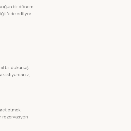
e yoğun bir dönem
 ifade ediliyor.
zel bir dokunuş
ak istiyorsanız,
yaret etmek.
en rezervasyon