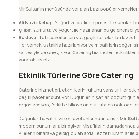
Mir Sultan’ın menüsünde yer alan bazı popüler yemekler 
Ali Nazik Kebap
: Yoğurt ve patlıcan püresi ile sunulan b
Çılbır
: Yumurta ve yoğurt ile hazırlanan bu geleneksel yem
Baklava
: Tatlı severler için vazgeçilmez olan bu lezzet, i
Her yemek, ustalıkla hazırlanıyor ve misafirlerin beğeni
kalitesiyle de öne çıkıyor. Catering hizmetleri, etkinlikler
yaratabilirsiniz.
Etkinlik Türlerine Göre Catering
Catering hizmetleri, etkinliklerin ruhunu yansıtır. Her etk
çeşitli paketler sunuyor. Düğünler, nişanlar, doğum günle
organizasyon, farklı bir hikaye anlatır. İşte bu noktada, c
Düğünler, hayatımızın en özel anlarından biridir.
Mir Sult
modern sunumlarla birleşiyor. Misafirlerin damaklarında u
Ailelerin bir araya geldiği bu anlarda, lezzetli ikramlar ile 