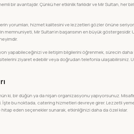
li bir avantajdır. Çünkü her etkinlik farklıdır ve Mir Sultan, her bir
rin yorumları, hizmet kalitesini ve lezzetleri gözler önüne seriyor.
erin memnuniyeti, Mir Sultan’ın başarısının en büyük göstergesidir. U
neyimdir.
n yapabileceğinizi ve iletişim bilgilerini öğrenmek, sürecin daha
 sitelerini ziyaret edebilir veya doğrudan telefonla ulaşabilirsiniz.
rı
üşünün ki, bir düğün ya da nişan organizasyonu yapıyorsunuz. Misafir
 İşte bu noktada, catering hizmetleri devreye girer. Lezzetli yem
itap eden seçenekler sunarak, etkinliğinizi daha da özel kılar.