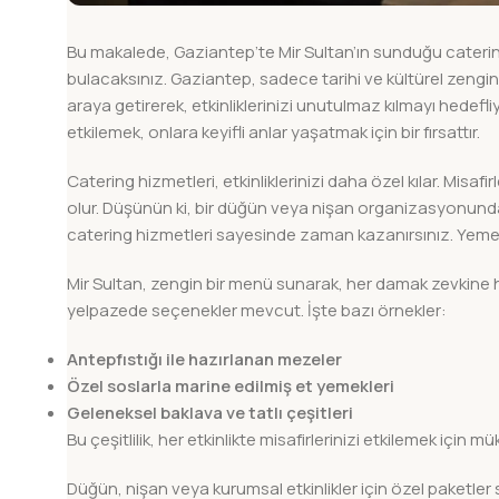
Bu makalede, Gaziantep’te Mir Sultan’ın sunduğu catering
bulacaksınız. Gaziantep, sadece tarihi ve kültürel zenginl
araya getirerek, etkinliklerinizi unutulmaz kılmayı hedefl
etkilemek, onlara keyifli anlar yaşatmak için bir fırsattır.
Catering hizmetleri, etkinliklerinizi daha özel kılar. Misa
olur. Düşünün ki, bir düğün veya nişan organizasyonunda m
catering hizmetleri sayesinde zaman kazanırsınız. Yemek 
Mir Sultan, zengin bir menü sunarak, her damak zevkine 
yelpazede seçenekler mevcut. İşte bazı örnekler:
Antepfıstığı ile hazırlanan mezeler
Özel soslarla marine edilmiş et yemekleri
Geleneksel baklava ve tatlı çeşitleri
Bu çeşitlilik, her etkinlikte misafirlerinizi etkilemek için m
Düğün, nişan veya kurumsal etkinlikler için özel paketle