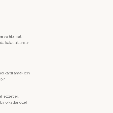
um
ve
hizmet
ında kalacak anılar
yacı karşılamak için
bir
l lezzetler,
bir o kadar özel.