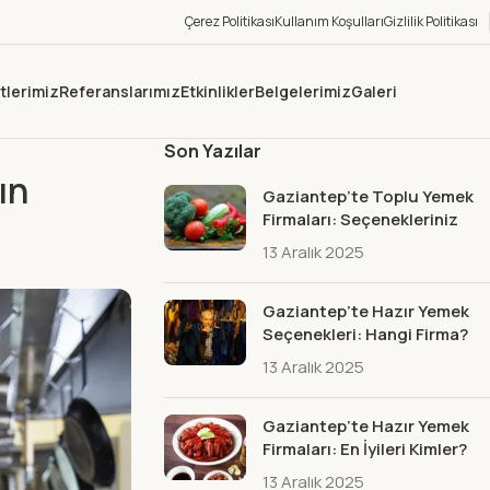
Çerez Politikası
Kullanım Koşulları
Gizlilik Politikası
tlerimiz
Referanslarımız
Etkinlikler
Belgelerimiz
Galeri
Son Yazılar
ın
Gaziantep’te Toplu Yemek
Firmaları: Seçenekleriniz
13 Aralık 2025
Gaziantep’te Hazır Yemek
Seçenekleri: Hangi Firma?
13 Aralık 2025
Gaziantep’te Hazır Yemek
Firmaları: En İyileri Kimler?
13 Aralık 2025