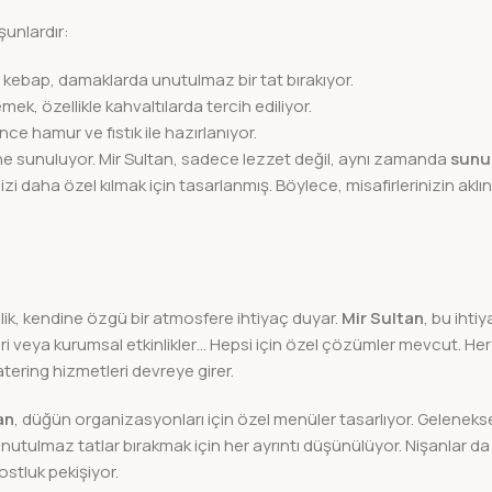
şunlardır:
u kebap, damaklarda unutulmaz bir tat bırakıyor.
ek, özellikle kahvaltılarda tercih ediliyor.
nce hamur ve fıstık ile hazırlanıyor.
sine sunuluyor. Mir Sultan, sadece lezzet değil, aynı zamanda
sun
inizi daha özel kılmak için tasarlanmış. Böylece, misafirlerinizin akl
inlik, kendine özgü bir atmosfere ihtiyaç duyar.
Mir Sultan
, bu ihti
ri veya kurumsal etkinlikler… Hepsi için özel çözümler mevcut. Her 
atering hizmetleri devreye girer.
an
, düğün organizasyonları için özel menüler tasarlıyor. Gelenekse
nutulmaz tatlar bırakmak için her ayrıntı düşünülüyor. Nişanlar da 
dostluk pekişiyor.