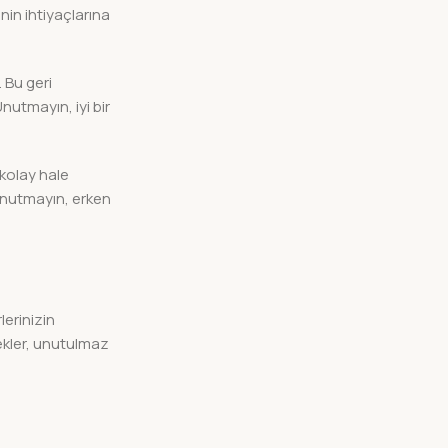
inin ihtiyaçlarına
 Bu geri
nutmayın, iyi bir
 kolay hale
 Unutmayın, erken
lerinizin
ekler, unutulmaz