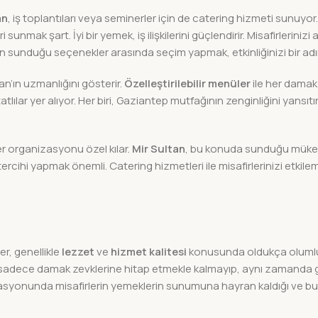
an
, iş toplantıları veya seminerler için de catering hizmeti sunuyor.
 sunmak şart. İyi bir yemek, iş ilişkilerini güçlendirir. Misafirlerinizi 
 sunduğu seçenekler arasında seçim yapmak, etkinliğinizi bir adım
tan’ın uzmanlığını gösterir.
Özelleştirilebilir menüler
ile her damak
lılar yer alıyor. Her biri, Gaziantep mutfağının zenginliğini yansıtı
er organizasyonu özel kılar.
Mir Sultan
, bu konuda sunduğu müke
tercihi yapmak önemli. Catering hizmetleri ile misafirlerinizi etkile
er, genellikle
lezzet
ve
hizmet kalitesi
konusunda oldukça olumlu
rin sadece damak zevklerine hitap etmekle kalmayıp, aynı zamanda 
nizasyonunda misafirlerin yemeklerin sunumuna hayran kaldığı ve 