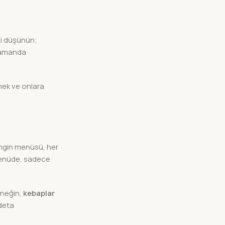
si düşünün;
 zamanda
emek ve onlara
ngin menüsü, her
 menüde, sadece
rneğin,
kebaplar
adeta