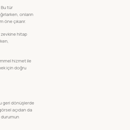
 Bu tür
ağırlarken, onların
 öne çıkarır.
 zevkine hitap
rken,
mmel hizmet ile
mek için doğru
 geri dönüşlerde
görsel açıdan da
bu durumun