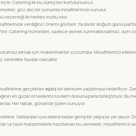
eçtir. Catering ile bu süreçten kurtulursunuz.
kler, göz alıcı bir sunumla misafirlerinize sunulur.
ü seçeneği ile herkes mutlu olur.
safirlerinize verdiğiniz önemi gösterir. Ya da bir doğum günü parti
ni artırır. Catering hizmetleri, sadece yemek sunmakla kalmaz, aynı
unutulmaz kılmak için mükemmel bir çözümdür. Misafirlerinizi etkil
 kesinlikle faydalı olacaktır.
isafirlerine gerçekten
eşsiz
bir deneyim yaşatmayı hedefliyor. Ze
ının en güzel örneklerini modern dokunuşlarla birleştiriyor. Bu
anda. Her tabak, görsel bir şölen sunuyor.
ere, tatlılardan içeceklere kadar geniş bir yelpaze yer alıyor. Ö
tlar ve taze malzemelerle hazırlanan bu yemekler, misafirlerinizi 