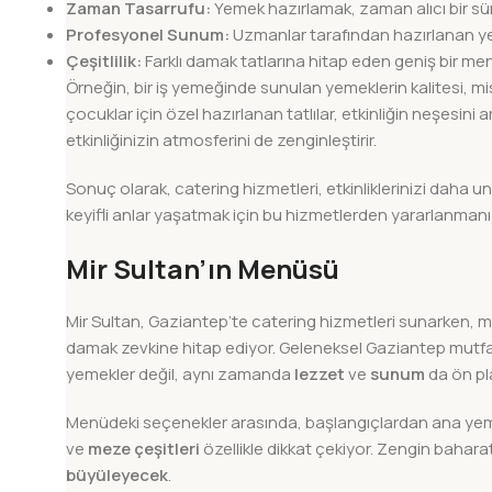
Zaman Tasarrufu:
Yemek hazırlamak, zaman alıcı bir sür
Profesyonel Sunum:
Uzmanlar tarafından hazırlanan yeme
Çeşitlilik:
Farklı damak tatlarına hitap eden geniş bir men
Örneğin, bir iş yemeğinde sunulan yemeklerin kalitesi, mi
çocuklar için özel hazırlanan tatlılar, etkinliğin neşesi
etkinliğinizin atmosferini de zenginleştirir.
Sonuç olarak, catering hizmetleri, etkinliklerinizi daha 
keyifli anlar yaşatmak için bu hizmetlerden yararlanmanız,
Mir Sultan’ın Menüsü
Mir Sultan, Gaziantep’te catering hizmetleri sunarken, m
damak zevkine hitap ediyor. Geleneksel Gaziantep mutfağ
yemekler değil, aynı zamanda
lezzet
ve
sunum
da ön pl
Menüdeki seçenekler arasında, başlangıçlardan ana yemekl
ve
meze çeşitleri
özellikle dikkat çekiyor. Zengin bahara
büyüleyecek
.