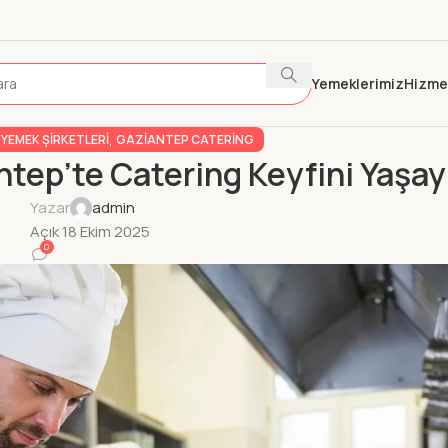
Yemeklerimiz
Hizme
,
YEMEK ŞIRKETLERI
GAZIANTEP CATERING
antep’te Catering Keyfini Yaşay
Yazar
admin
Açık 18 Ekim 2025
0