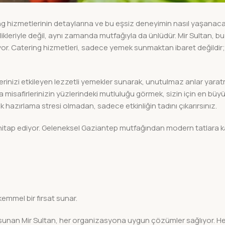
 hizmetlerinin detaylarına ve bu eşsiz deneyimin nasıl yaşanacağı
ikleriyle değil, aynı zamanda mutfağıyla da ünlüdür. Mir Sultan, bu 
iyor. Catering hizmetleri, sadece yemek sunmaktan ibaret değildir; 
firlerinizi etkileyen lezzetli yemekler sunarak, unutulmaz anlar yar
isafirlerinizin yüzlerindeki mutluluğu görmek, sizin için en büyük
hazırlama stresi olmadan, sadece etkinliğin tadını çıkarırsınız.
hitap ediyor. Geleneksel Gaziantep mutfağından modern tatlara ka
ükemmel bir fırsat sunar.
r sunan Mir Sultan, her organizasyona uygun çözümler sağlıyor. Her