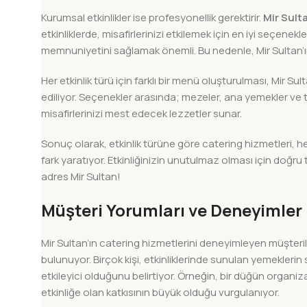
Kurumsal etkinlikler ise profesyonellik gerektirir.
Mir Sult
etkinliklerde, misafirlerinizi etkilemek için en iyi seçenekleri
memnuniyetini sağlamak önemli. Bu nedenle, Mir Sultan’ın
Her etkinlik türü için farklı bir menü oluşturulması, Mir Sul
ediliyor. Seçenekler arasında; mezeler, ana yemekler ve tat
misafirlerinizi mest edecek lezzetler sunar.
Sonuç olarak, etkinlik türüne göre catering hizmetleri, h
fark yaratıyor. Etkinliğinizin unutulmaz olması için doğru 
adres Mir Sultan!
Müşteri Yorumları ve Deneyimler
Mir Sultan’ın catering hizmetlerini deneyimleyen müşteril
bulunuyor. Birçok kişi, etkinliklerinde sunulan yemekle
etkileyici olduğunu belirtiyor. Örneğin, bir düğün orga
etkinliğe olan katkısının büyük olduğu vurgulanıyor.