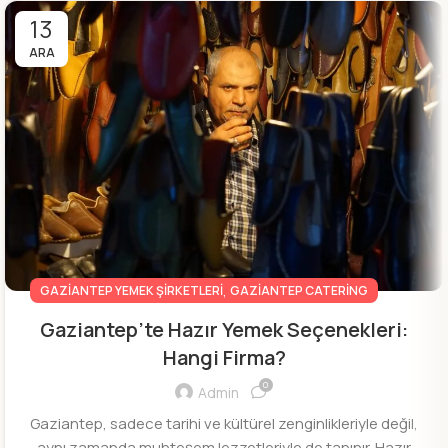
13
ARA
,
GAZIANTEP YEMEK ŞIRKETLERI
GAZIANTEP CATERING
Gaziantep’te Hazır Yemek Seçenekleri:
Hangi Firma?
0
Admin
Gaziantep, sadece tarihi ve kültürel zenginlikleriyle değil,
aynı zamanda muhteşem lezzetleriyle de tanınır. Hazır