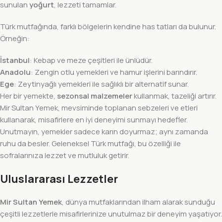
sunulan
yoğurt
, lezzeti tamamlar.
Türk mutfağında, farklı bölgelerin kendine has tatları da bulunur.
Örneğin:
İstanbul
: Kebap ve meze çeşitleri ile ünlüdür.
Anadolu
: Zengin otlu yemekleri ve hamur işlerini barındırır.
Ege
: Zeytinyağlı yemekleri ile sağlıklı bir alternatif sunar.
Her bir yemekte,
sezonsal malzemeler
kullanmak, tazeliği artırır.
Mir Sultan Yemek, mevsiminde toplanan sebzeleri ve etleri
kullanarak, misafirlere en iyi deneyimi sunmayı hedefler.
Unutmayın, yemekler sadece karın doyurmaz; aynı zamanda
ruhu da besler. Geleneksel Türk mutfağı, bu özelliği ile
sofralarınıza lezzet ve mutluluk getirir.
Uluslararası Lezzetler
Mir Sultan Yemek
, dünya mutfaklarından ilham alarak sunduğu
çeşitli lezzetlerle misafirlerinize unutulmaz bir deneyim yaşatıyor.