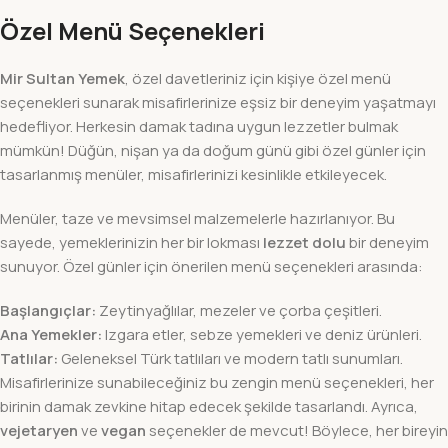
Özel Menü Seçenekleri
Mir Sultan Yemek
, özel davetleriniz için kişiye özel menü
seçenekleri sunarak misafirlerinize eşsiz bir deneyim yaşatmayı
hedefliyor. Herkesin damak tadına uygun lezzetler bulmak
mümkün! Düğün, nişan ya da doğum günü gibi özel günler için
tasarlanmış menüler, misafirlerinizi kesinlikle etkileyecek.
Menüler, taze ve mevsimsel malzemelerle hazırlanıyor. Bu
sayede, yemeklerinizin her bir lokması
lezzet dolu
bir deneyim
sunuyor. Özel günler için önerilen menü seçenekleri arasında:
Başlangıçlar:
Zeytinyağlılar, mezeler ve çorba çeşitleri.
Ana Yemekler:
Izgara etler, sebze yemekleri ve deniz ürünleri.
Tatlılar:
Geleneksel Türk tatlıları ve modern tatlı sunumları.
Misafirlerinize sunabileceğiniz bu zengin menü seçenekleri, her
birinin damak zevkine hitap edecek şekilde tasarlandı. Ayrıca,
vejetaryen
ve
vegan
seçenekler de mevcut! Böylece, her bireyin