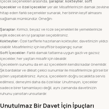
İçecek seçenekleri arasında,
şaraplar
,
kokteyller
,
soft
içecekler
ve
özel içecekler
yer alır. Misafirlerinizin damak zevkine
hitap eden farklı seçenekler sunarak, her birinin keyif almasını
sağlamak mümkündür. Örneğin:
Şaraplar:
Kırmızı, beyaz ve roze seçenekleri ile yemeklerinize
eşlik edecek en iyi şarapları seçebilirsiniz.
Kokteyller:
Özel tariflerle hazırlanan kokteyller, davetinizin yıldızı
olabilir. Misafirleriniz için keyifli bir başlangıç sunar.
Soft İçecekler:
Farklı damak tatlarına uygun gazlı ve gazsız
içecekler, her yaştan misafir için idealdir.
İçeceklerin sunumu da en az içeceklerin kendisi kadar önemlidir.
Şık bardaklar ve dikkat çekici sunumlar ile misafirlerinize görsel bir
şölen yaşatabilirsiniz. Ayrıca, içeceklerin doğru sıcaklıkta servis
edilmesi, deneyimi daha da özel kılar. Unutmayın, içecekler
sadece birer tamamlayıcı değil, aynı zamanda davetinizin
ruhunu yansıtan unsurlardır.
Unutulmaz Bir Davet İçin İpuçları