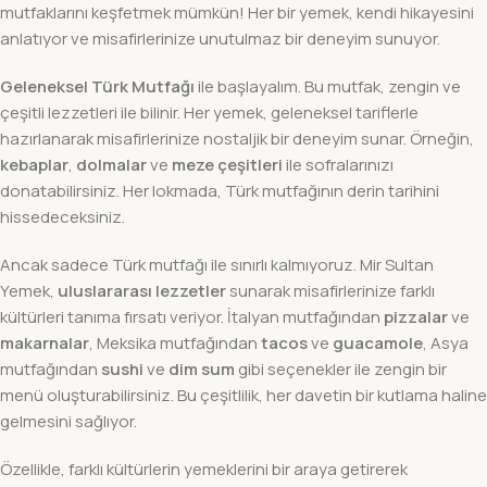
mutfaklarını keşfetmek mümkün! Her bir yemek, kendi hikayesini
anlatıyor ve misafirlerinize unutulmaz bir deneyim sunuyor.
Geleneksel Türk Mutfağı
ile başlayalım. Bu mutfak, zengin ve
çeşitli lezzetleri ile bilinir. Her yemek, geleneksel tariflerle
hazırlanarak misafirlerinize nostaljik bir deneyim sunar. Örneğin,
kebaplar
,
dolmalar
ve
meze çeşitleri
ile sofralarınızı
donatabilirsiniz. Her lokmada, Türk mutfağının derin tarihini
hissedeceksiniz.
Ancak sadece Türk mutfağı ile sınırlı kalmıyoruz. Mir Sultan
Yemek,
uluslararası lezzetler
sunarak misafirlerinize farklı
kültürleri tanıma fırsatı veriyor. İtalyan mutfağından
pizzalar
ve
makarnalar
, Meksika mutfağından
tacos
ve
guacamole
, Asya
mutfağından
sushi
ve
dim sum
gibi seçenekler ile zengin bir
menü oluşturabilirsiniz. Bu çeşitlilik, her davetin bir kutlama haline
gelmesini sağlıyor.
Özellikle, farklı kültürlerin yemeklerini bir araya getirerek