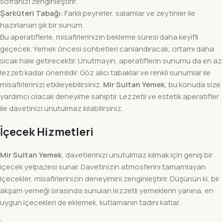
sofranızı zenginleştirir.
Şarküteri Tabağı:
Farklı peynirler, salamlar ve zeytinler ile
hazırlanan şık bir sunum.
Bu aperatiflerle, misafirlerinizin bekleme süresi daha keyifli
geçecek. Yemek öncesi sohbetleri canlandıracak, ortamı daha
sıcak hale getirecektir. Unutmayın, aperatiflerin sunumu da en az
lezzeti kadar önemlidir. Göz alıcı tabaklar ve renkli sunumlar ile
misafirlerinizi etkileyebilirsiniz.
Mir Sultan Yemek
, bu konuda size
yardımcı olacak deneyime sahiptir. Lezzetli ve estetik aperatifler
ile davetinizi unutulmaz kılabilirsiniz.
İçecek Hizmetleri
Mir Sultan Yemek
, davetlerinizi unutulmaz kılmak için geniş bir
içecek yelpazesi sunar. Davetinizin atmosferini tamamlayan
içecekler, misafirlerinizin deneyimini zenginleştirir. Düşünün ki, bir
akşam yemeği sırasında sunulan lezzetli yemeklerin yanına, en
uygun içecekleri de eklemek, kutlamanın tadını katlar.