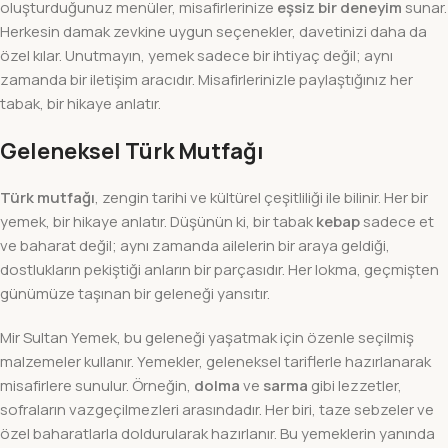
oluşturduğunuz menüler, misafirlerinize
eşsiz bir deneyim
sunar.
Herkesin damak zevkine uygun seçenekler, davetinizi daha da
özel kılar. Unutmayın, yemek sadece bir ihtiyaç değil; aynı
zamanda bir iletişim aracıdır. Misafirlerinizle paylaştığınız her
tabak, bir hikaye anlatır.
Geleneksel Türk Mutfağı
Türk mutfağı
, zengin tarihi ve kültürel çeşitliliği ile bilinir. Her bir
yemek, bir hikaye anlatır. Düşünün ki, bir tabak
kebap
sadece et
ve baharat değil; aynı zamanda ailelerin bir araya geldiği,
dostlukların pekiştiği anların bir parçasıdır. Her lokma, geçmişten
günümüze taşınan bir geleneği yansıtır.
Mir Sultan Yemek, bu geleneği yaşatmak için özenle seçilmiş
malzemeler kullanır. Yemekler, geleneksel tariflerle hazırlanarak
misafirlere sunulur. Örneğin,
dolma
ve
sarma
gibi lezzetler,
sofraların vazgeçilmezleri arasındadır. Her biri, taze sebzeler ve
özel baharatlarla doldurularak hazırlanır. Bu yemeklerin yanında