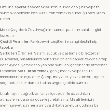
Özellikle
aperatif seçenekleri
konusunda geniş bir yelpaze
sunmak önemlidir. İşte Mir Sultan Yemek’in sunduğu bazı ikram
türleri:
Meze Çeşitleri:
Zeytinyağlılar, humus, patlıcan salatası gibi
lezzetler.
Çeşitli Peynirler:
Farklı peynir çeşitleri ile zenginleştirilmiş
tabaklar.
Şarküteri Ürünleri:
Salam, sucuk ve pastırma gibi lezzetler.
Bu ikramlar, misafirlerinizi beklerken onların damak zevkine hitap
eder. Ayrıca, yemeklerin yanında sunulan içecekler de atmosferi
tamamlar.
Mir Sultan Yemek
, geniş içecek yelpazesi ile
misafirlerinize eşlik eder. Şarap, meyve suyu ve alkolsüz içecek
seçenekleri, her damak tadına uygun şekilde sunulur.
Unutmayın, doğru ikramlar ve içecekler ile davetinizin
atmosferini daha da güzelleştirebilirsiniz. Misafirlerinizin
memnuniyeti için her ayrıntıya dikkat etmek, unutulmaz bir