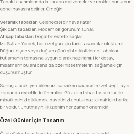
Tabak tasarımlarında kullanılan malzemeler ve renkler, sunumun
genel havasını belirler. Örneğin:
Seramik tabaklar
: Geleneksel bir hava katar.
Şık cam tabaklar
: Modern bir görünüm sunar.
Ahşap tabaklar
: Doğal bir estetik sağlar.
Mir Sultan Yemek, her özel gün için farklı tasarımlar oluşturur.
Düğün, nişan veya doğum günü gibi etkinliklerde, tabaklar
kutlamanın temasına uygun olarak hazırlanır. Her detay,
misafirlerin bu anı daha da özel hissetmelerini sağlamak için
düşünülmüştür.
Sonuç olarak, yemeklerinizi sunarken sadece lezzet değil, aynı
zamanda
estetik
de önemlidir. Göz alıcı tabak tasarımları ile
misafirlerinizi etkilemek, davetinizi unutulmaz kılmak için harika
bir yoldur. Unutmayın, ilk izlenim her zaman önemlidir!
Özel Günler İçin Tasarım
Özel günler, hayatımızda unutulmaz anların yaşandığı