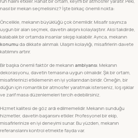
ruh halini etkiler. Rahat bir ortam, keyifli bir atmosfer yaratır. Peki,
nasıl bir mekan seçmelisiniz? İşte birkaç önemli nokta:
Öncelikle, mekanın büyüklüğü çok önemlidir. Misafir sayınıza
uygun bir alan seçmek, davetin akışını kolaylaştırır. Aksi takdirde,
kalabalık bir ortamda insanlar sıkışıp kalabilir. Ayrıca, mekanın
konumu
da dikkate alınmalı. Ulaşım kolaylığı, misafirlerin davete
katılımını artırır.
Bir başka önemli faktör de mekanın
ambiyansı
. Mekanın
dekorasyonu, davetin temasına uygun olmalıdır. Şık bir ortam,
misafirlerinizi etkilemenin en iyi yollarından biridir. Örneğin, bir
düğün için romantik bir atmosfer yaratmak isterseniz, loş ışıklar
ve zarif masa düzenlemeleri tercih edebilirsiniz.
Hizmet kalitesi de göz ardı edilmemelidir. Mekanın sunduğu
hizmetler, davetin başarısını etkiler. Profesyonel bir ekip,
misafirlerinize en iyi deneyimi sunar. Bu yüzden, mekanın
referanslarını kontrol etmekte fayda var.