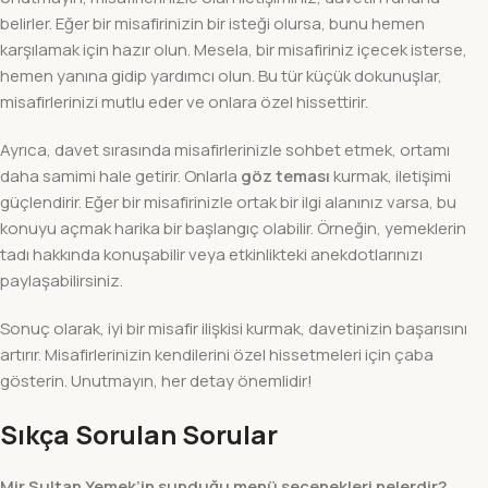
belirler. Eğer bir misafirinizin bir isteği olursa, bunu hemen
karşılamak için hazır olun. Mesela, bir misafiriniz içecek isterse,
hemen yanına gidip yardımcı olun. Bu tür küçük dokunuşlar,
misafirlerinizi mutlu eder ve onlara özel hissettirir.
Ayrıca, davet sırasında misafirlerinizle sohbet etmek, ortamı
daha samimi hale getirir. Onlarla
göz teması
kurmak, iletişimi
güçlendirir. Eğer bir misafirinizle ortak bir ilgi alanınız varsa, bu
konuyu açmak harika bir başlangıç olabilir. Örneğin, yemeklerin
tadı hakkında konuşabilir veya etkinlikteki anekdotlarınızı
paylaşabilirsiniz.
Sonuç olarak, iyi bir misafir ilişkisi kurmak, davetinizin başarısını
artırır. Misafirlerinizin kendilerini özel hissetmeleri için çaba
gösterin. Unutmayın, her detay önemlidir!
Sıkça Sorulan Sorular
Mir Sultan Yemek’in sunduğu menü seçenekleri nelerdir?