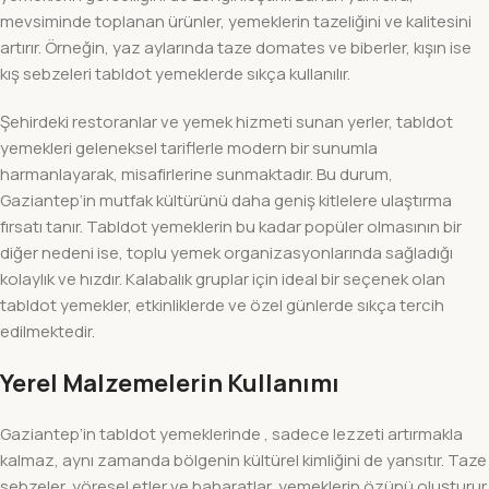
mevsiminde toplanan ürünler, yemeklerin tazeliğini ve kalitesini
artırır. Örneğin, yaz aylarında taze domates ve biberler, kışın ise
kış sebzeleri tabldot yemeklerde sıkça kullanılır.
Şehirdeki restoranlar ve yemek hizmeti sunan yerler, tabldot
yemekleri geleneksel tariflerle modern bir sunumla
harmanlayarak, misafirlerine sunmaktadır. Bu durum,
Gaziantep’in mutfak kültürünü daha geniş kitlelere ulaştırma
fırsatı tanır. Tabldot yemeklerin bu kadar popüler olmasının bir
diğer nedeni ise, toplu yemek organizasyonlarında sağladığı
kolaylık ve hızdır. Kalabalık gruplar için ideal bir seçenek olan
tabldot yemekler, etkinliklerde ve özel günlerde sıkça tercih
edilmektedir.
Yerel Malzemelerin Kullanımı
Gaziantep’in tabldot yemeklerinde , sadece lezzeti artırmakla
kalmaz, aynı zamanda bölgenin kültürel kimliğini de yansıtır. Taze
sebzeler, yöresel etler ve baharatlar, yemeklerin özünü oluşturur.