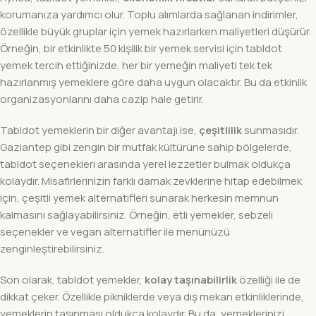
korumanıza yardımcı olur. Toplu alımlarda sağlanan indirimler,
özellikle büyük gruplar için yemek hazırlarken maliyetleri düşürür.
Örneğin, bir etkinlikte 50 kişilik bir yemek servisi için tabldot
yemek tercih ettiğinizde, her bir yemeğin maliyeti tek tek
hazırlanmış yemeklere göre daha uygun olacaktır. Bu da etkinlik
organizasyonlarını daha cazip hale getirir.
Tabldot yemeklerin bir diğer avantajı ise,
çeşitlilik
sunmasıdır.
Gaziantep gibi zengin bir mutfak kültürüne sahip bölgelerde,
tabldot seçenekleri arasında yerel lezzetler bulmak oldukça
kolaydır. Misafirlerinizin farklı damak zevklerine hitap edebilmek
için, çeşitli yemek alternatifleri sunarak herkesin memnun
kalmasını sağlayabilirsiniz. Örneğin, etli yemekler, sebzeli
seçenekler ve vegan alternatifler ile menünüzü
zenginleştirebilirsiniz.
Son olarak, tabldot yemekler,
kolay taşınabilirlik
özelliği ile de
dikkat çeker. Özellikle pikniklerde veya dış mekan etkinliklerinde,
yemeklerin taşınması oldukça kolaydır. Bu da, yemeklerinizi