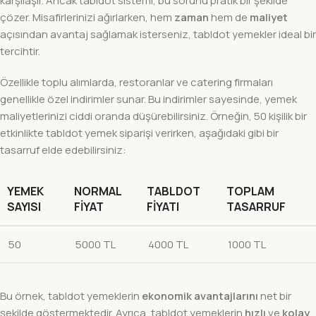
karşılaşır. Ancak tabldot sistemi, bu sorunu pratik bir şekilde
çözer. Misafirlerinizi ağırlarken, hem
zaman
hem de
maliyet
açısından avantaj sağlamak isterseniz, tabldot yemekler ideal bir
tercihtir.
Özellikle toplu alımlarda, restoranlar ve catering firmaları
genellikle özel indirimler sunar. Bu indirimler sayesinde, yemek
maliyetlerinizi ciddi oranda düşürebilirsiniz. Örneğin, 50 kişilik bir
etkinlikte tabldot yemek siparişi verirken, aşağıdaki gibi bir
tasarruf elde edebilirsiniz:
YEMEK
NORMAL
TABLDOT
TOPLAM
SAYISI
FIYAT
FIYATI
TASARRUF
50
5000 TL
4000 TL
1000 TL
Bu örnek, tabldot yemeklerin
ekonomik avantajlarını
net bir
şekilde göstermektedir. Ayrıca, tabldot yemeklerin
hızlı
ve
kolay