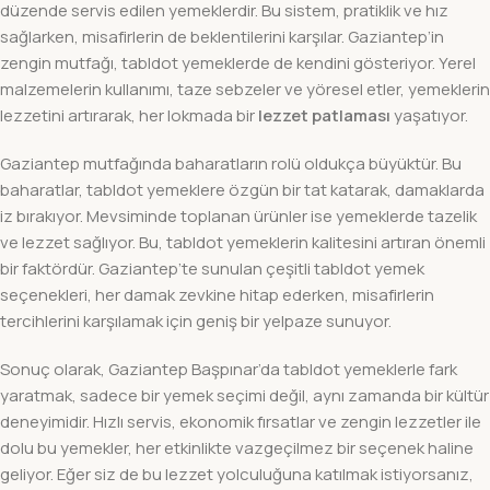
düzende servis edilen yemeklerdir. Bu sistem, pratiklik ve hız
sağlarken, misafirlerin de beklentilerini karşılar. Gaziantep’in
zengin mutfağı, tabldot yemeklerde de kendini gösteriyor. Yerel
malzemelerin kullanımı, taze sebzeler ve yöresel etler, yemeklerin
lezzetini artırarak, her lokmada bir
lezzet patlaması
yaşatıyor.
Gaziantep mutfağında baharatların rolü oldukça büyüktür. Bu
baharatlar, tabldot yemeklere özgün bir tat katarak, damaklarda
iz bırakıyor. Mevsiminde toplanan ürünler ise yemeklerde tazelik
ve lezzet sağlıyor. Bu, tabldot yemeklerin kalitesini artıran önemli
bir faktördür. Gaziantep’te sunulan çeşitli tabldot yemek
seçenekleri, her damak zevkine hitap ederken, misafirlerin
tercihlerini karşılamak için geniş bir yelpaze sunuyor.
Sonuç olarak, Gaziantep Başpınar’da tabldot yemeklerle fark
yaratmak, sadece bir yemek seçimi değil, aynı zamanda bir kültür
deneyimidir. Hızlı servis, ekonomik fırsatlar ve zengin lezzetler ile
dolu bu yemekler, her etkinlikte vazgeçilmez bir seçenek haline
geliyor. Eğer siz de bu lezzet yolculuğuna katılmak istiyorsanız,