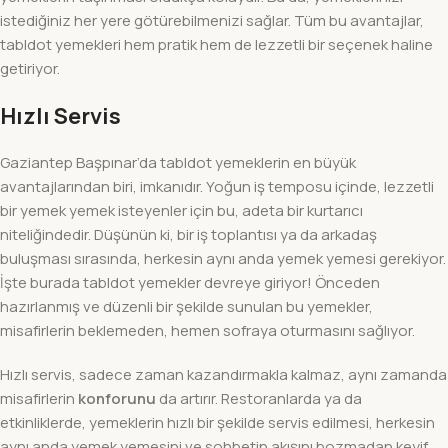
istediğiniz her yere götürebilmenizi sağlar. Tüm bu avantajlar,
tabldot yemekleri hem pratik hem de lezzetli bir seçenek haline
getiriyor.
Hızlı Servis
Gaziantep Başpınar’da tabldot yemeklerin en büyük
avantajlarından biri, imkanıdır. Yoğun iş temposu içinde, lezzetli
bir yemek yemek isteyenler için bu, adeta bir kurtarıcı
niteliğindedir. Düşünün ki, bir iş toplantısı ya da arkadaş
buluşması sırasında, herkesin aynı anda yemek yemesi gerekiyor.
İşte burada tabldot yemekler devreye giriyor! Önceden
hazırlanmış ve düzenli bir şekilde sunulan bu yemekler,
misafirlerin beklemeden, hemen sofraya oturmasını sağlıyor.
Hızlı servis, sadece zaman kazandırmakla kalmaz, aynı zamanda
misafirlerin
konforunu
da artırır. Restoranlarda ya da
etkinliklerde, yemeklerin hızlı bir şekilde servis edilmesi, herkesin
aynı anda yemek yemesini ve sohbetin akışını bozmadan keyif