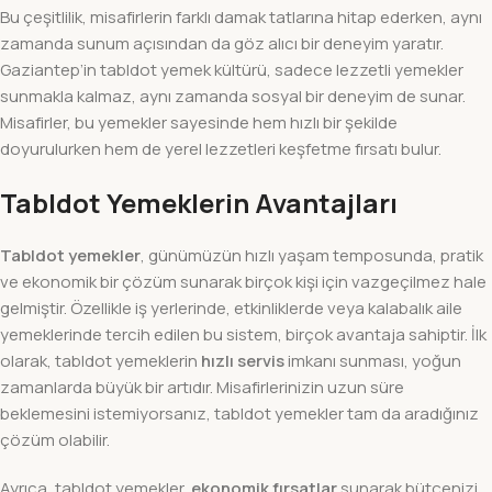
Bu çeşitlilik, misafirlerin farklı damak tatlarına hitap ederken, aynı
zamanda sunum açısından da göz alıcı bir deneyim yaratır.
Gaziantep’in tabldot yemek kültürü, sadece lezzetli yemekler
sunmakla kalmaz, aynı zamanda sosyal bir deneyim de sunar.
Misafirler, bu yemekler sayesinde hem hızlı bir şekilde
doyurulurken hem de yerel lezzetleri keşfetme fırsatı bulur.
Tabldot Yemeklerin Avantajları
Tabldot yemekler
, günümüzün hızlı yaşam temposunda, pratik
ve ekonomik bir çözüm sunarak birçok kişi için vazgeçilmez hale
gelmiştir. Özellikle iş yerlerinde, etkinliklerde veya kalabalık aile
yemeklerinde tercih edilen bu sistem, birçok avantaja sahiptir. İlk
olarak, tabldot yemeklerin
hızlı servis
imkanı sunması, yoğun
zamanlarda büyük bir artıdır. Misafirlerinizin uzun süre
beklemesini istemiyorsanız, tabldot yemekler tam da aradığınız
çözüm olabilir.
Ayrıca, tabldot yemekler,
ekonomik fırsatlar
sunarak bütçenizi