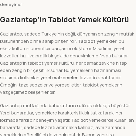
deneyim
dir.
Gaziantep’in Tabldot Yemek Kültürü
Gaziantep, sadece Türkiye’nin değil, dünyanın en zengin mutfak
kültürlerinden birine sahip bir şehirdir.
Tabldot yemekler
, bu
eşsiz kültürün önemli bir parçasını oluşturur. Misafirler, yerel
lezzetleri hızlı ve pratik bir şekilde deneyimleme fırsatı bulurlar.
Gaziantep’in tabldot yemek kültürü, her damak zevkine hitap
eden zengin bir çeşitlilik sunar. Bu yemeklerin hazırlanması
sırasında kullanılan
yerel malzemeler
, lezzetin anahtarıdır.
Örneğin, taze sebzeler ve yöresel etler, tabldot yemeklerin
vazgeçilmez bileşenleridir.
Gaziantep mutfağında
baharatların rolü
da oldukça büyüktür.
Yerel baharatlar, yemeklere karakteristik bir tat katarak, her
lokmada farklı bir deneyim yaşatır. Tabldot yemeklerde kullanılan
baharatlar, sadece lezzeti artırmakla kalmaz, aynı zamanda
yemeklerin görselliğini de zenginleştirir. Bunun yanı sıra,