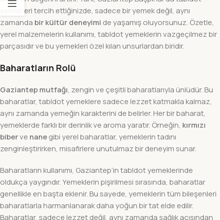
yemekleri tercih ettiğinizde, sadece bir yemek değil, aynı
zamanda
bir kültür deneyimi
de yaşamış oluyorsunuz. Özetle,
yerel malzemelerin kullanımı, tabldot yemeklerin vazgeçilmez bir
parçasıdır ve bu yemekleri özel kılan unsurlardan biridir.
Baharatların Rolü
Gaziantep mutfağı
, zengin ve çeşitli baharatlarıyla ünlüdür. Bu
baharatlar, tabldot yemeklere sadece lezzet katmakla kalmaz,
aynı zamanda yemeğin karakterini de belirler. Her bir baharat,
yemeklerde farklı bir derinlik ve aroma yaratır. Örneğin,
kırmızı
biber
ve
nane
gibi yerel baharatlar, yemeklerin tadını
zenginleştirirken, misafirlere unutulmaz bir deneyim sunar.
Baharatların kullanımı, Gaziantep’in tabldot yemeklerinde
oldukça yaygındır. Yemeklerin pişirilmesi sırasında, baharatlar
genellikle en başta eklenir. Bu sayede, yemeklerin tüm bileşenleri
baharatlarla harmanlanarak daha yoğun bir tat elde edilir.
Baharatlar, sadece lezzet değil, aynı zamanda sağlık açısından