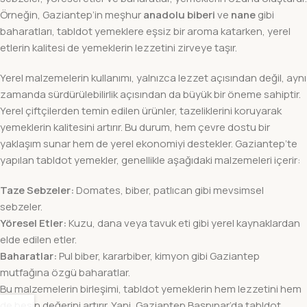
Örneğin, Gaziantep’in meşhur
anadolu biberi
ve
nane
gibi
baharatları, tabldot yemeklere eşsiz bir aroma katarken, yerel
etlerin kalitesi de yemeklerin lezzetini zirveye taşır.
Yerel malzemelerin kullanımı, yalnızca lezzet açısından değil, aynı
zamanda sürdürülebilirlik açısından da büyük bir öneme sahiptir.
Yerel çiftçilerden temin edilen ürünler, tazeliklerini koruyarak
yemeklerin kalitesini artırır. Bu durum, hem çevre dostu bir
yaklaşım sunar hem de yerel ekonomiyi destekler. Gaziantep’te
yapılan tabldot yemekler, genellikle aşağıdaki malzemeleri içerir:
Taze Sebzeler:
Domates, biber, patlıcan gibi mevsimsel
sebzeler.
Yöresel Etler:
Kuzu, dana veya tavuk eti gibi yerel kaynaklardan
elde edilen etler.
Baharatlar:
Pul biber, kararbiber, kimyon gibi Gaziantep
mutfağına özgü baharatlar.
Bu malzemelerin birleşimi, tabldot yemeklerin hem lezzetini hem
de besin değerini artırır. Yani, Gaziantep Başpınar’da tabldot