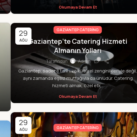
Okumaya Devam Et
GAZIANTEP CATERING
29
Gaziantep’te Catering Hizmeti
AĞU
Almanın Yolları
0
Tarafından
Admin
Gaziantep, sadece tarihi ve kültürel zenginlikleriyle değil,
aynı zamanda eşsiz mutfağıyla da ünlüdür. Catering
hizmeti almak, özel etk...
ı
Okumaya Devam Et
29
GAZIANTEP CATERING
AĞU