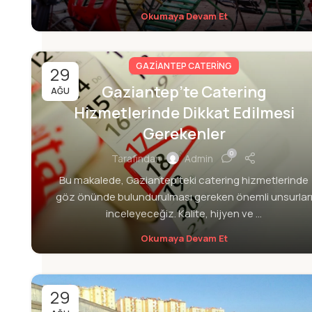
Okumaya Devam Et
GAZIANTEP CATERING
29
Gaziantep’te Catering
AĞU
Hizmetlerinde Dikkat Edilmesi
Gerekenler
0
Tarafından
Admin
Bu makalede, Gaziantep'teki catering hizmetlerinde
göz önünde bulundurulması gereken önemli unsurlar
inceleyeceğiz. Kalite, hijyen ve ...
Okumaya Devam Et
29