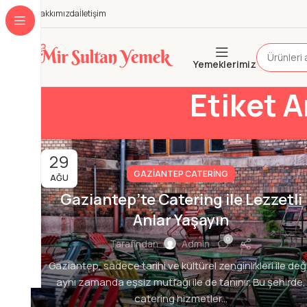
Hakkımızda
İletişim
Yemeklerimiz
Etiket A
29
GAZIANTEP CATERING
AĞU
Gaziantep’te Catering ile Lezzetli
Anlar Yaşayın
0
Tarafından
Admin
Gaziantep, sadece tarihi ve kültürel zenginlikleri ile deği
aynı zamanda eşsiz mutfağı ile de tanınır. Bu şehirde,
catering hizmetler...