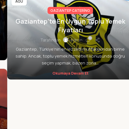
AĞU
GAZIANTEP CATERING
Gaziantep’te En Uygun Toplu Yemek
Fiyatları
0
Tarafından
Admin
Gaziantep, Türkiye'nin en lezzetli mutfaklarından birine
sahip. Ancak, toplu yemek hizmetleri konusunda doğru
seçim yapmak, bazen zorla...
Okumaya Devam Et