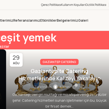
Çerez Politikası
Kullanım Koşulları
Gizlilik Politikası
tlerimiz
Referanslarımız
Etkinlikler
Belgelerimiz
Galeri
 çeşit yemek
azılar
29
GAZIANTEP CATERING
AĞU
Gaziantep’te Catering
Hizmetlerinde Kaliteyi Yakalayın
0
Tarafından
Admin
Gaziantep, zengin mutfağı ve misafirperverliği ile ünlü bir
şehir. Catering hizmetleri sunan işletmeler için bu, büyük
bir fırsat demek...