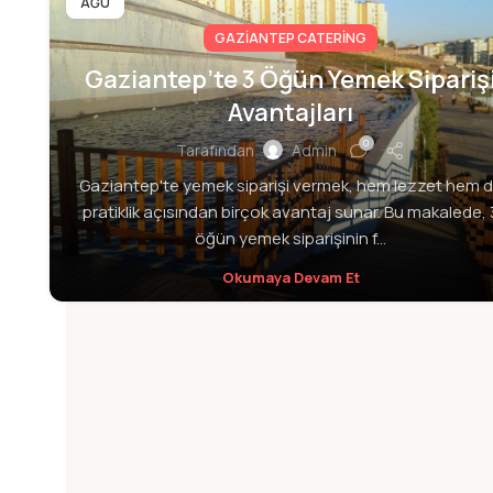
AĞU
GAZIANTEP CATERING
Gaziantep’te 3 Öğün Yemek Sipariş
Avantajları
0
Tarafından
Admin
Gaziantep'te yemek siparişi vermek, hem lezzet hem 
pratiklik açısından birçok avantaj sunar. Bu makalede, 
öğün yemek siparişinin f...
Okumaya Devam Et