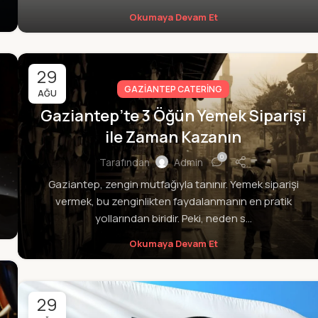
Okumaya Devam Et
29
GAZIANTEP CATERING
AĞU
Gaziantep’te 3 Öğün Yemek Siparişi
ile Zaman Kazanın
0
Tarafından
Admin
Gaziantep, zengin mutfağıyla tanınır. Yemek siparişi
vermek, bu zenginlikten faydalanmanın en pratik
yollarından biridir. Peki, neden s...
Okumaya Devam Et
29