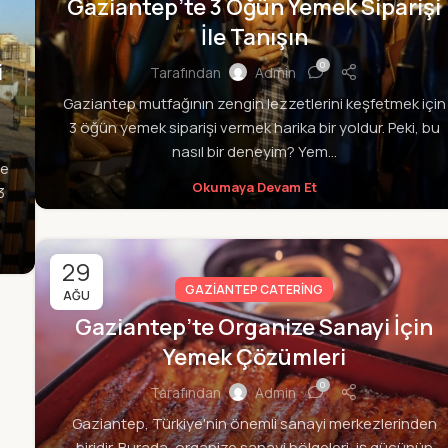
Gaziantep’te 3 Öğün Yemek Siparişi
İle Tanışın
i
0
Tarafından
Admin
Gaziantep mutfağının zengin lezzetlerini keşfetmek için
3 öğün yemek siparişi vermek harika bir yoldur. Peki, bu
nasıl bir deneyim? Yem...
de
Okumaya Devam Et
3
29
GAZIANTEP CATERING
AĞU
Gaziantep’te Organize Sanayi İçin
Yemek Çözümleri
0
Tarafından
Admin
Gaziantep, Türkiye'nin önemli sanayi merkezlerinden
biridir. Burada, organize sanayi bölgeleri, iş gücünün