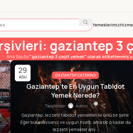
Yemeklerimiz
Hizme
rşivleri: gaziantep 3
Ana Sayfa
"gaziantep 3 çeşit yemek" olarak etiketlenmiş y
29
GAZIANTEP CATERING
AĞU
Gaziantep’te En Uygun Tabldot
Yemek Nerede?
0
Tarafından
Admin
l,
Gaziantep, lezzetli tabldot yemekleri ile ünlü bir şehir.
Eğer buradaysanız ve uygun fiyatlı, ama bir o kadar da
lezzetli yemekler arıy...