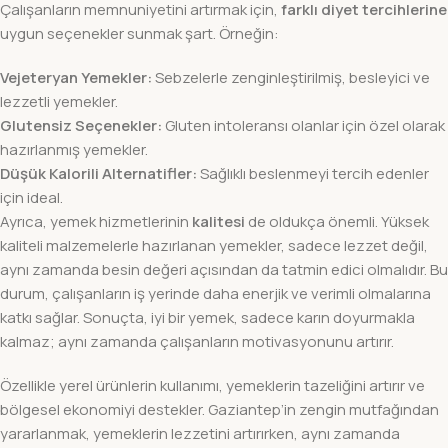
Çalışanların memnuniyetini artırmak için,
farklı diyet tercihlerine
uygun seçenekler sunmak şart. Örneğin:
Vejeteryan Yemekler:
Sebzelerle zenginleştirilmiş, besleyici ve
lezzetli yemekler.
Glutensiz Seçenekler:
Gluten intoleransı olanlar için özel olarak
hazırlanmış yemekler.
Düşük Kalorili Alternatifler:
Sağlıklı beslenmeyi tercih edenler
için ideal.
Ayrıca, yemek hizmetlerinin
kalitesi
de oldukça önemli. Yüksek
kaliteli malzemelerle hazırlanan yemekler, sadece lezzet değil,
aynı zamanda besin değeri açısından da tatmin edici olmalıdır. Bu
durum, çalışanların iş yerinde daha enerjik ve verimli olmalarına
katkı sağlar. Sonuçta, iyi bir yemek, sadece karın doyurmakla
kalmaz; aynı zamanda çalışanların motivasyonunu artırır.
Özellikle yerel ürünlerin kullanımı, yemeklerin tazeliğini artırır ve
bölgesel ekonomiyi destekler. Gaziantep’in zengin mutfağından
yararlanmak, yemeklerin lezzetini artırırken, aynı zamanda