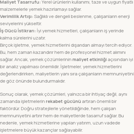
Maliyet Tasarrufu:
Yerel ürünlerin kullanımı, taze ve uygun fiyatlı
malzemelerle yemek hazırlamayı sağlar.
Verimlilik Artışı:
Sağlıklı ve dengeli beslenme, çalışanların enerji
seviyelerini yükseltir.
İş Gücü İstikrarı:
İyi yemek hizmetleri, çalışanların iş yerinde
kalma sürelerini uzatır.
Birçok işletme, yemek hizmetlerini dışarıdan almayı tercih ediyor.
Bu, hem zaman kazandırır hem de profesyonel hizmet alımını
sağlar. Ancak, yemek çözümlerinin
maliyet etkinliği
açısından iyi
bir analiz yapılması önemlidir. İşletmeler, yemek hizmetlerini
değerlendirirken, maliyetlerin yanı sıra çalışanların memnuniyetini
de göz önünde bulundurmalıdır.
Sonuç olarak, yemek çözümleri, yalnızca bir ihtiyaç değil, aynı
zamanda işletmelerin
rekabet gücünü
artıran önemli bir
faktördür. Doğru stratejilerle yönetildiğinde, hem çalışan
memnuniyetini artırır hem de maliyetlerde tasarruf sağlar. Bu
nedenle, yemek hizmetlerine yapılan yatırım, uzun vadede
işletmelere büyük kazançlar sağlayabilir.