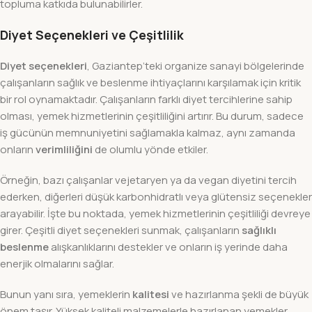
topluma katkıda bulunabilirler.
Diyet Seçenekleri ve Çeşitlilik
Diyet seçenekleri
, Gaziantep’teki organize sanayi bölgelerinde
çalışanların sağlık ve beslenme ihtiyaçlarını karşılamak için kritik
bir rol oynamaktadır. Çalışanların farklı diyet tercihlerine sahip
olması, yemek hizmetlerinin çeşitliliğini artırır. Bu durum, sadece
iş gücünün memnuniyetini sağlamakla kalmaz, aynı zamanda
onların
verimliliğini
de olumlu yönde etkiler.
Örneğin, bazı çalışanlar vejetaryen ya da vegan diyetini tercih
ederken, diğerleri düşük karbonhidratlı veya glütensiz seçenekler
arayabilir. İşte bu noktada, yemek hizmetlerinin çeşitliliği devreye
girer. Çeşitli diyet seçenekleri sunmak, çalışanların
sağlıklı
beslenme
alışkanlıklarını destekler ve onların iş yerinde daha
enerjik olmalarını sağlar.
Bunun yanı sıra, yemeklerin
kalitesi
ve hazırlanma şekli de büyük
önem taşır. Yüksek kaliteli malzemelerle hazırlanan yemekler,