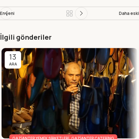
En yeni
Daha eski
İlgili gönderiler
13
ARA
,
GAZIANTEP YEMEK ŞIRKETLERI
GAZIANTEP CATERING