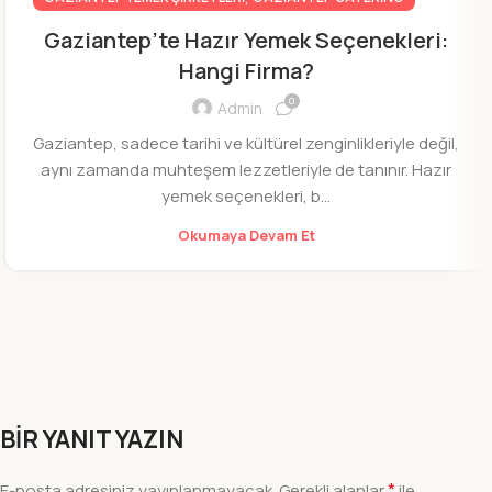
Gaziantep’te Hazır Yemek Seçenekleri:
Hangi Firma?
0
Admin
Gaziantep, sadece tarihi ve kültürel zenginlikleriyle değil,
aynı zamanda muhteşem lezzetleriyle de tanınır. Hazır
yemek seçenekleri, b...
Okumaya Devam Et
BIR YANIT YAZIN
*
E-posta adresiniz yayınlanmayacak.
Gerekli alanlar
ile