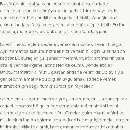
Bu yöntemler, çalışanların düşüncelerini rahatça ifade
etmelerine olanak tanır. Ayrıca, bu geri bildirimler sayesinde
yemek hizmetleri sürekli olarak
geliştirilebilir
. Örneğin, bazı
çalışanlar daha fazla vejetaryen seçeneği talep edebilir. Bu tür
talepler, menüde yapılacak değişikliklerle karşılanabilir.
İyileştirme süreçleri, sadece yemeklerin kalitesi ile sınırlı değildir.
Aynı zamanda
sunum
,
hizmet hızı
ve
temizlik
gibi unsurları da
kapsar. Bu süreçler, çalışanların memnuniyetini artırmanın yanı
sıra, iş yerindeki genel atmosferi de olumlu yönde etkiler.
Unutulmamalıdır ki, mutlu çalışanlar daha verimlidir. Dolayısıyla,
geri bildirim almak ve bu bilgileri uygulamak, sadece yemek
hizmetleri için değil, tüm iş süreci için faydalıdır.
Sonuç olarak, geri bildirim ve iyileştirme süreçleri, Gaziantep’teki
organize sanayi bölgelerinde yemek hizmetlerinin kalitesini
artırmak için vazgeçilmezdir. Bu süreçler, çalışanların sağlıklı ve
mutlu bir ortamda çalışmasına katkıda bulunur. İşletmeler, bu geri
bildirimleri dikkate alarak, hem çalışan memnuniyetini artırabilir