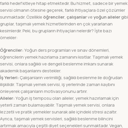
farklı hedef kitleye hitap etmektedir. Bu hizmet, sadece bir yemek
servisi olmanın ötesine geçerek, farklı ihtiyaçlara özel çözümler
sunmaktadır. Özellikle
öğrenciler
,
çalışanlar
ve
yoğun aileler
gibi
gruplar, taşımalı yemek hizmetlerinden en çok yararlanan
kesimlerdir. Peki, bu grupların ihtiyaçları nelerdir? İşte bazı
örnekler:
Öğrenciler:
Yoğun ders programları ve sınav dönemleri,
öğrencilerin yemek hazırlama zamanını kısıtlar. Taşımalı yemek
servisi, onlara sağlıklı ve dengeli beslenme imkanı sunarak
akademik başarılarını destekler.
İş Yerleri:
Çalışanların verimliliği, sağlıklı beslenme ile doğrudan
ilişkilidir. Taşımalı yemek servisi, iş yerlerinde zaman kaybını
önleyerek çalışanların motivasyonunu artırır.
Aileler:
Yoğun iş temposu olan aileler, yemek hazırlamak için
yeterli zaman bulamayabilir. Taşımalı yemek servisi, onlara
lezzetli ve pratik yemekler sunarak aile içindeki stresi azaltır.
Ayrıca, taşımalı yemek servisleri, sağlıklı beslenme bilincini
artırmak amacıyla çeşitli diyet seçenekleri sunmaktadır. Vegan,