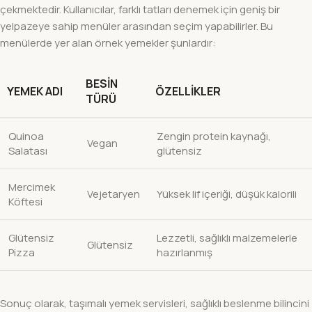
çekmektedir. Kullanıcılar, farklı tatları denemek için geniş bir
yelpazeye sahip menüler arasından seçim yapabilirler. Bu
menülerde yer alan örnek yemekler şunlardır:
BESIN
YEMEK ADI
ÖZELLIKLER
TÜRÜ
Quinoa
Zengin protein kaynağı,
Vegan
Salatası
glütensiz
Mercimek
Vejetaryen
Yüksek lif içeriği, düşük kalorili
Köftesi
Glütensiz
Lezzetli, sağlıklı malzemelerle
Glütensiz
Pizza
hazırlanmış
Sonuç olarak, taşımalı yemek servisleri, sağlıklı beslenme bilincini