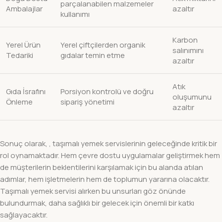
parçalanabilen malzemeler
Ambalajlar
azaltır
kullanımı
Karbon
Yerel Ürün
Yerel çiftçilerden organik
salınımını
Tedariki
gıdalar temin etme
azaltır
Atık
Gıda İsrafını
Porsiyon kontrolü ve doğru
oluşumunu
Önleme
sipariş yönetimi
azaltır
Sonuç olarak, , taşımalı yemek servislerinin geleceğinde kritik bir
rol oynamaktadır. Hem çevre dostu uygulamalar geliştirmek hem
de müşterilerin beklentilerini karşılamak için bu alanda atılan
adımlar, hem işletmelerin hem de toplumun yararına olacaktır.
Taşımalı yemek servisi alırken bu unsurları göz önünde
bulundurmak, daha sağlıklı bir gelecek için önemli bir katkı
sağlayacaktır.