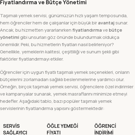
Fiyatlandırma ve Bütçe Yönetimi
Taşımalı yemek servisi, günümüzün hızlı yaşam temposunda,
hem öğrenciler hem de çalışanlar için büyük bir
avantaj
sunar.
Ancak, bu hizmetten yararlanırken
fiyatlandırma
ve
bütçe
yönetimi
gibi unsurları göz önünde bulundurmak oldukça
önemlidir. Peki, bu hizmetlerin fiyatları nasıl belirleniyor?
Genellikle, yemeklerin kalitesi, çeşitliliği ve sunum şekli gibi
faktörler fiyatlandırmayı etkiler.
Öğrenciler için uygun fiyatlı taşımalı yemek seçenekleri, onların
bütçelerini zorlamadan sağlıklı beslenmelerine yardımcı olur.
Örneğin, birçok taşımalı yemek servisi, öğrencilere özel indirimler
ve kampanyalar sunarak, yemek masraflarını minimize etmeyi
hedefler. Aşağıdaki tablo, bazı popüler taşımalı yemek
servislerinin fiyatlandırma yapısını göstermektedir:
SERVIS
ÖĞLE YEMEĞI
ÖĞRENCI
SAĞLAYICI
FIYATI
İNDIRIMI