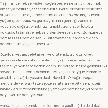
Taşımalı yemek servisleri
, sağlıklı beslenme bilincini artırmak
amacıyla çeşitli diyet seçenekleri sunarak bireylerin beslenme
alışkanlıklarını iyileştirmeyi hedefler. Günümüzde birçok insan,
yoğun iş temposu
ve günlük yaşamın getirdiği zorluklar
nedeniyle sağlıklı yemek hazırlamakta zorlanıyor. İşte bu
noktada, taşımalı yemek servisleri devreye giriyor. Bu hizmetler,
hem
lezzetli
hem de
sağlıklı
alternatifler sunarak bireylerin
beslenme ihtiyaçlarını karşılıyor.
Özellikle,
vegan
,
vejetaryen
ve
glütensiz
gibi özel diyet
gereksinimlerine sahip bireyler için çeşitli seçenekler sunmak,
taşımalı yemek servislerinin önemli bir parçası haline gelmiştir. Bu
sayede herkes, kendi beslenme ihtiyaçlarına uygun yemekleri
bulabilir ve sağlıklı yaşamı destekleyebilir. Örneğin, vegan
menülerde yer alan
taze sebze salataları
ve
bitkisel protein
kaynakları
ile zenginleştirilmiş yemekler, hem besleyici hem de
doyurucu bir deneyim sunar.
Ayrıca, taşımalı yemek servisleri,
menü çeşitliliği
ile de dikkat