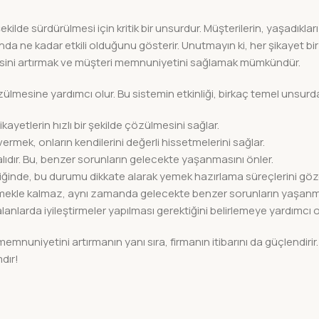
r şekilde sürdürülmesi için kritik bir unsurdur. Müşterilerin, yaşadıkla
a ne kadar etkili olduğunu gösterir. Unutmayın ki, her şikayet bir f
alitesini artırmak ve müşteri memnuniyetini sağlamak mümkündür.
çözülmesine yardımcı olur. Bu sistemin etkinliği, birkaç temel unsur
ikayetlerin hızlı bir şekilde çözülmesini sağlar.
 vermek, onların kendilerini değerli hissetmelerini sağlar.
alıdır. Bu, benzer sorunların gelecekte yaşanmasını önler.
irdiğinde, bu durumu dikkate alarak yemek hazırlama süreçlerini g
özmekle kalmaz, aynı zamanda gelecekte benzer sorunların yaşanma
alanlarda iyileştirmeler yapılması gerektiğini belirlemeye yardımcı o
emnuniyetini artırmanın yanı sıra, firmanın itibarını da güçlendiri
dır!