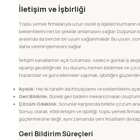
İletişim ve İşbirliği
Toplu yemek firmalarıyla uzun süreli iş ilişkileri kurmanın
beklentilerini net bir şekilde anlamasını sağlar. Düşünün k
arasında da benzer bir uyum sağlanmalıdır. Bu uyum, soru
daha verimli işlemesini sağlar.
İletişim kanallarının açık tutulması, sadece günlük iş akı
siparişi geciktiğinde, bu durumu hemen bildirmek ve çöz
toplantılar ve güncellemeler yapmak, işbirliğini güçlendireb
Açıklık:
Her iki tarafın da ihtiyaçlarını ve beklentilerini aç
Geri Bildirim:
Sürekli geri bildirim mekanizmaları oluşturma
Çözüm Odaklılık:
Sorunlar karşısında birlikte çözüm aramak
Sonuç olarak, etkili iletişim ve işbirliği, toplu yemek firmal
güçlenmesine değil, aynı zamanda yeni fırsatların da kapıs
Geri Bildirim Süreçleri