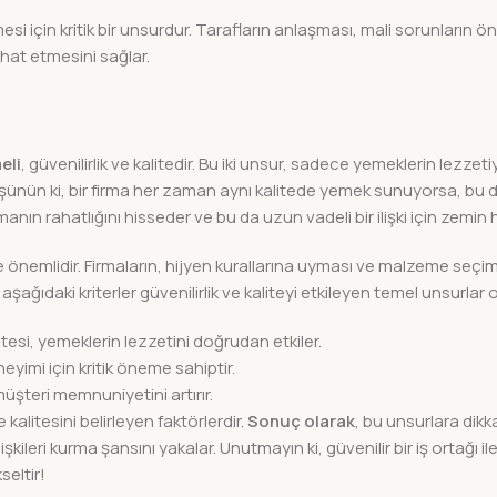
ülmesi için kritik bir unsurdur. Tarafların anlaşması, mali sorunların 
ahat etmesini sağlar.
eli
, güvenilirlik ve kalitedir. Bu iki unsur, sadece yemeklerin lezzetiy
 Düşünün ki, bir firma her zaman aynı kalitede yemek sunuyorsa, bu
şmanın rahatlığını hisseder ve bu da uzun vadeli bir ilişki için zemin h
e önemlidir. Firmaların, hijyen kurallarına uyması ve malzeme seçim
ağıdaki kriterler güvenilirlik ve kaliteyi etkileyen temel unsurlar 
itesi, yemeklerin lezzetini doğrudan etkiler.
eyimi için kritik öneme sahiptir.
şteri memnuniyetini artırır.
 kalitesini belirleyen faktörlerdir.
Sonuç olarak
, bu unsurlara dikk
kileri kurma şansını yakalar. Unutmayın ki, güvenilir bir iş ortağı il
seltir!