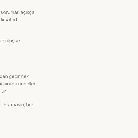
rı sorunları açıkça
ırsattır!
dan oluşur:
özden geçirmek
sını da engeller.
lur.
r. Unutmayın, her