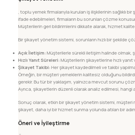
, toplu yemek firmalarıyla kurulan iş ilişkilerinin sağlıklı bi
ifade edebilmeleri, firmaların bu sorunları çözme konusund
Müşterilerin geri bildirimlerini dikkate alarak, hizmet k
Bir şikayet yönetim sistemi, sorunların hızlı bir şekilde 
Açık İletişim:
Müşterilerle sürekli iletişim halinde olmak, ş
Hızlı Yanıt Süreleri:
Müşterilerin şikayetlerine hızlı yanıt
Şikayet Takibi:
Her şikayet kaydedilmeli ve takibi yapılm
Örneğin, bir müşteri yemeklerin kalitesiz olduğunu bild
gerekir. Bu tür bir yaklaşım, yalnızca mevcut sorunu ç
Ayrıca, şikayetlerin düzenli olarak analiz edilmesi, hangi 
Sonuç olarak, etkin bir şikayet yönetim sistemi, müşteri m
şikayet, daha iyi bir hizmet sunma yolunda atılan bir adım
Öneri ve İyileştirme