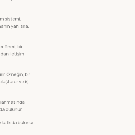
im sistemi,
manın yanı sıra,
er öneri, bir
udan iletişim
rir. Örneğin, bir
 oluşturur ve iş
sağlanmasında
ıda bulunur.
e katkıda bulunur.