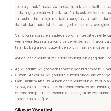
, toplu yemek firmalarıyla kurulan iş ilişkilerinin kalitesini
iletişimi güçlendirir ve her iki tarafın da beklentilerini d
kalitesini artırmak için mutfakta her gün yeni tarifler de
riskli bir durumdur. İşte burada geri bildirim devreye giriyo
Geri bildirim süreçleri, sadece sorunları tespit etmekle
yemeklerin lezzeti, sunumu ve genel deneyim hakkında verdi
tanır. Bu bağlamda, düzenli geri bildirim almak, müşteri me
Ayrıca, geri bildirim süreçlerinin etkinliği için aşağıdaki u
Açık İletişim:
Müşterilerin rahatça geri bildirimde bulunabil
Düzenli Anketler:
Müşterilere düzenli olarak anketler gön
Geri Bildirim Analizi:
Alınan geri bildirimlerin düzenli ola
Sonuç olarak, geri bildirim süreçleri yalnızca sorunlar
öneme sahiptir. Bu süreçlerin etkin bir şekilde yönetilmesi, 
kazanmasını sağlar.
Şikayet Yönetimi