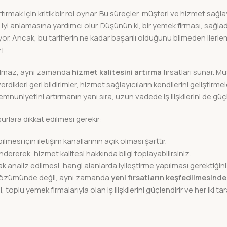
 artırmak için kritik bir rol oynar. Bu süreçler, müşteri ve hizmet sağl
aha iyi anlamasına yardımcı olur. Düşünün ki, bir yemek firması, sağla
niyor. Ancak, bu tariflerin ne kadar başarılı olduğunu bilmeden iler
r!
 kalmaz, aynı zamanda
hizmet kalitesini artırma
fırsatları sunar. Mü
kleri geri bildirimler, hizmet sağlayıcıların kendilerini geliştirme
mnuniyetini artırmanın yanı sıra, uzun vadede iş ilişkilerini de güçl
nsurlara dikkat edilmesi gerekir:
mesi için iletişim kanallarının açık olması şarttır.
dererek, hizmet kalitesi hakkında bilgi toplayabilirsiniz.
rak analiz edilmesi, hangi alanlarda iyileştirme yapılması gerektiğini
ın çözümünde değil, aynı zamanda
yeni fırsatların keşfedilmesinde
toplu yemek firmalarıyla olan iş ilişkilerini güçlendirir ve her iki ta