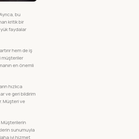
Ayrıca, bu
n kritik bir
üyük faydalar
rtırır hem de iş
i müşteriler
nmanın en önemli
ların hızlıca
r ve geri bildirim
r. Müşteri ve
. Müşterilerin
eklerin sunumuyla
daha iyi hizmet