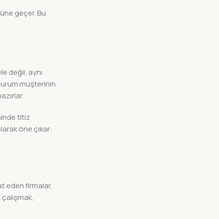
önüne geçer. Bu
le değil, aynı
 durum müşterinin
azırlar.
inde titiz
olarak öne çıkar:
at eden firmalar,
e çalışmak,