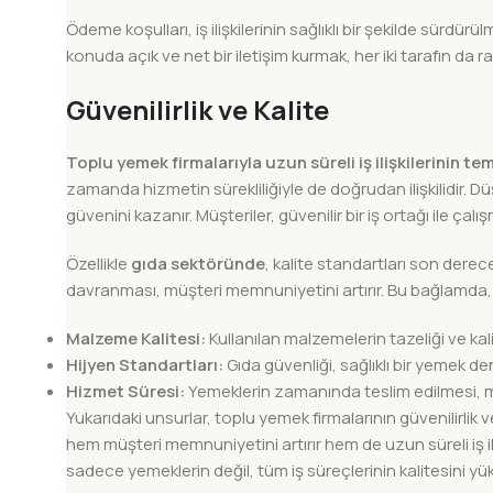
Ödeme koşulları, iş ilişkilerinin sağlıklı bir şekilde sürdür
konuda açık ve net bir iletişim kurmak, her iki tarafın da r
Güvenilirlik ve Kalite
Toplu yemek firmalarıyla uzun süreli iş ilişkilerinin tem
zamanda hizmetin sürekliliğiyle de doğrudan ilişkilidir.
güvenini kazanır. Müşteriler, güvenilir bir iş ortağı ile çalı
Özellikle
gıda sektöründe
, kalite standartları son derec
davranması, müşteri memnuniyetini artırır. Bu bağlamda, aş
Malzeme Kalitesi:
Kullanılan malzemelerin tazeliği ve kal
Hijyen Standartları:
Gıda güvenliği, sağlıklı bir yemek den
Hizmet Süresi:
Yemeklerin zamanında teslim edilmesi, mü
Yukarıdaki unsurlar, toplu yemek firmalarının güvenilirlik ve
hem müşteri memnuniyetini artırır hem de uzun süreli iş iliş
sadece yemeklerin değil, tüm iş süreçlerinin kalitesini yük