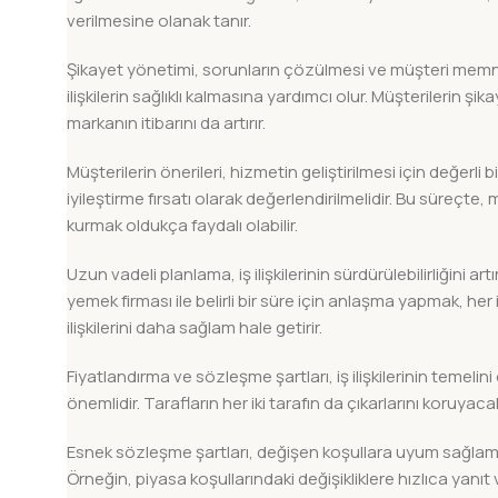
verilmesine olanak tanır.
Şikayet yönetimi, sorunların çözülmesi ve müşteri memnun
ilişkilerin sağlıklı kalmasına yardımcı olur. Müşterilerin şik
markanın itibarını da artırır.
Müşterilerin önerileri, hizmetin geliştirilmesi için değerli bir
iyileştirme fırsatı olarak değerlendirilmelidir. Bu süreçt
kurmak oldukça faydalı olabilir.
Uzun vadeli planlama, iş ilişkilerinin sürdürülebilirliğini artı
yemek firması ile belirli bir süre için anlaşma yapmak, her ik
ilişkilerini daha sağlam hale getirir.
Fiyatlandırma ve sözleşme şartları, iş ilişkilerinin temelini
önemlidir. Tarafların her iki tarafın da çıkarlarını koruyac
Esnek sözleşme şartları, değişen koşullara uyum sağlamayı
Örneğin, piyasa koşullarındaki değişikliklere hızlıca yanıt v