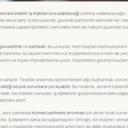
rdürülebilir iş ilişkileri kurulabileceği
üzerine odaklanacağız. 
 ele alınacaktır. İş dünyasında, güvenilir partnerler edinmek her zama
malarla yapılan işbirlikleri, hem kalite hem de maliyet açısından b
güvenilirlik
ve
kalitedir
. Bu unsurlar, hem müşteri memnuniyetini a
esi ile tanınırsa, bu durum hem mevcut müşterilerini korur hem de yen
llanımı ve hijyen standartlarına uyum, müşterilerin güvenini kaza
k öneme sahiptir. Taraflar arasında açık bir iletişim ağı oluşturmak, sorun
sikliği büyük sorunlara yol açabilir.
Bu nedenle, düzenli toplantıla
idir. Geri bildirim süreçleri, iş ilişkilerinin güçlenmesine katkı sağla
tesini artırır.
az, aynı zamanda
hizmet kalitesini artırmak
için de bir fırsat sunar
 iş ilişkilerini daha da sağlamlaştırır. Örneğin, bir müşteri, yem
, hem o müşterinin memnuniyetini artırır hem de diğer müşterilere 