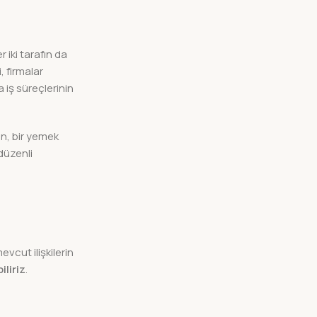
er iki tarafın da
, firmalar
 iş süreçlerinin
n, bir yemek
düzenli
evcut ilişkilerin
iliriz
.