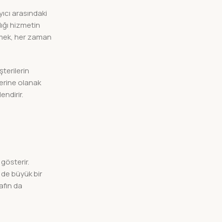
ayıcı arasındaki
dığı hizmetin
lemek, her zaman
şterilerin
lerine olanak
endirir.
 gösterir.
de büyük bir
rafın da