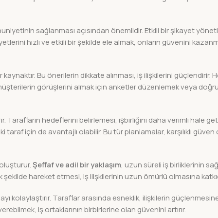
iyetinin sağlanması açısından önemlidir. Etkili bir şikayet yönet
ayetlerini hızlı ve etkili bir şekilde ele almak, onların güvenini kazan
 kaynaktır. Bu önerilerin dikkate alınması, iş ilişkilerini güçlendirir. H
e, müşterilerin görüşlerini almak için anketler düzenlemek veya doğr
rır. Tarafların hedeflerini belirlemesi, işbirliğini daha verimli hale geti
i taraf için de avantajlı olabilir. Bu tür planlamalar, karşılıklı güven
 oluşturur.
Şeffaf ve adil bir yaklaşım
, uzun süreli iş birliklerinin 
ak şekilde hareket etmesi, iş ilişkilerinin uzun ömürlü olmasına katk
 kolaylaştırır. Taraflar arasında esneklik, ilişkilerin güçlenmesin
erebilmek, iş ortaklarının birbirlerine olan güvenini artırır.