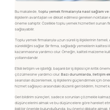
Bu makalede,
toplu yemek firmalarıyla nasıl sağlam ve sü
ilişkilerin avantajları ve dikkat edilmesi gereken noktaları
öneme sahiptir. Özellikle toplu yemek hizmetleri sunan fir
sağlayabilir.
Toplu yemek firmalarıyla uzun süreli iş ilişkilerinin temeli,
sürekliliğini sağlar. Bir firma, sağladığı yemeklerin kalit
kazanmasına yardımcı olur. Örneğin, kaliteli malzeme ku
yollarındandır.
Etkili iletişim ve işbirliği, başarılı bir iş ilişkisi için kriti
çözülmesine yardımcı olur.
Bazı durumlarda, iletişim ek
seansları düzenlemek, iş ilişkilerini güçlendirmek için öneml
hizmet sağlayıcı arasındaki düzenli geri bildirim, hizmet kali
Geri bildirim süreçleri, sadece sorunları çözmekle kalm
düşüncelerini almak ve bu düşüncelere göre hareket etmek,
ilgili bir öneride bulunduğunda, bu öneriyi dikkate almak