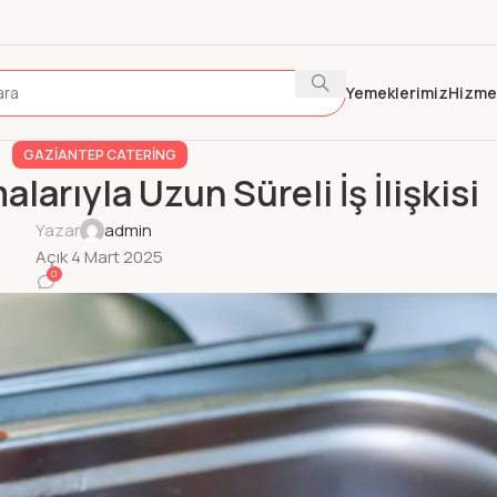
Yemeklerimiz
Hizme
GAZIANTEP CATERING
larıyla Uzun Süreli İş İlişkisi
Yazar
admin
Açık 4 Mart 2025
0