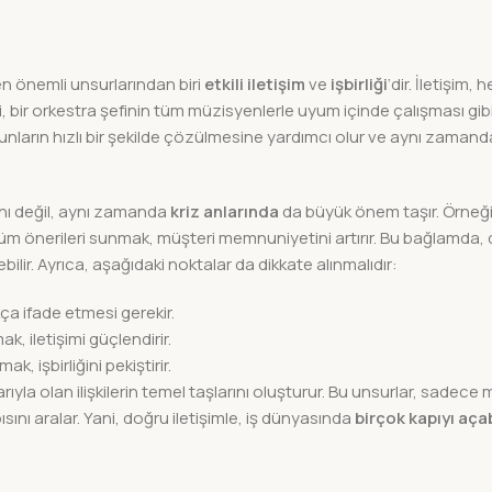
 en önemli unsurlarından biri
etkili iletişim
ve
işbirliği
‘dir. İletişim, h
i, bir orkestra şefinin tüm müzisyenlerle uyum içinde çalışması gibi
nların hızlı bir şekilde çözülmesine yardımcı olur ve aynı zamanda
şını değil, aynı zamanda
kriz anlarında
da büyük önem taşır. Örneği
üm önerileri sunmak, müşteri memnuniyetini artırır. Bu bağlamda, 
ilir. Ayrıca, aşağıdaki noktalar da dikkate alınmalıdır:
ıkça ifade etmesi gerekir.
k, iletişimi güçlendirir.
, işbirliğini pekiştirir.
arıyla olan ilişkilerin temel taşlarını oluşturur. Bu unsurlar, sadece m
ını aralar. Yani, doğru iletişimle, iş dünyasında
birçok kapıyı açab