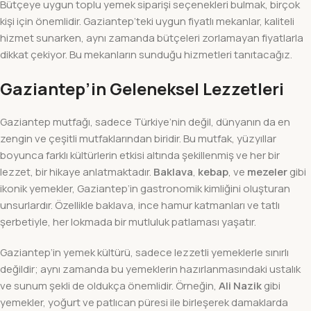
Bütçeye uygun toplu yemek siparişi seçenekleri bulmak, birçok
kişi için önemlidir. Gaziantep’teki uygun fiyatlı mekanlar, kaliteli
hizmet sunarken, aynı zamanda bütçeleri zorlamayan fiyatlarla
dikkat çekiyor. Bu mekanların sunduğu hizmetleri tanıtacağız.
Gaziantep’in Geleneksel Lezzetleri
Gaziantep mutfağı, sadece Türkiye’nin değil, dünyanın da en
zengin ve çeşitli mutfaklarından biridir. Bu mutfak, yüzyıllar
boyunca farklı kültürlerin etkisi altında şekillenmiş ve her bir
lezzet, bir hikaye anlatmaktadır.
Baklava
,
kebap
, ve
mezeler
gibi
ikonik yemekler, Gaziantep’in gastronomik kimliğini oluşturan
unsurlardır. Özellikle baklava, ince hamur katmanları ve tatlı
şerbetiyle, her lokmada bir mutluluk patlaması yaşatır.
Gaziantep’in yemek kültürü, sadece lezzetli yemeklerle sınırlı
değildir; aynı zamanda bu yemeklerin hazırlanmasındaki ustalık
ve sunum şekli de oldukça önemlidir. Örneğin,
Ali Nazik
gibi
yemekler, yoğurt ve patlıcan püresi ile birleşerek damaklarda