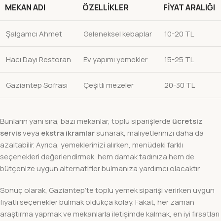
MEKAN ADI
ÖZELLIKLER
FIYAT ARALIĞI
Şalgamcı Ahmet
Geleneksel kebaplar
10-20 TL
Hacı Dayı Restoran
Ev yapımı yemekler
15-25 TL
Gaziantep Sofrası
Çeşitli mezeler
20-30 TL
Bunların yanı sıra, bazı mekanlar, toplu siparişlerde
ücretsiz
servis
veya
ekstra ikramlar
sunarak, maliyetlerinizi daha da
azaltabilir. Ayrıca, yemeklerinizi alırken, menüdeki farklı
seçenekleri değerlendirmek, hem damak tadınıza hem de
bütçenize uygun alternatifler bulmanıza yardımcı olacaktır.
Sonuç olarak, Gaziantep’te toplu yemek siparişi verirken uygun
fiyatlı seçenekler bulmak oldukça kolay. Fakat, her zaman
araştırma yapmak ve mekanlarla iletişimde kalmak, en iyi fırsatları