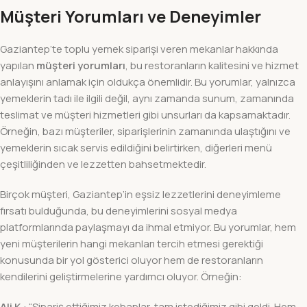
Müşteri Yorumları ve Deneyimler
Gaziantep’te toplu yemek siparişi veren mekanlar hakkında
yapılan
müşteri yorumları
, bu restoranların kalitesini ve hizmet
anlayışını anlamak için oldukça önemlidir. Bu yorumlar, yalnızca
yemeklerin tadı ile ilgili değil, aynı zamanda sunum, zamanında
teslimat ve müşteri hizmetleri gibi unsurları da kapsamaktadır.
Örneğin, bazı müşteriler, siparişlerinin zamanında ulaştığını ve
yemeklerin sıcak servis edildiğini belirtirken, diğerleri menü
çeşitliliğinden ve lezzetten bahsetmektedir.
Birçok müşteri, Gaziantep’in eşsiz lezzetlerini deneyimleme
fırsatı bulduğunda, bu deneyimlerini sosyal medya
platformlarında paylaşmayı da ihmal etmiyor. Bu yorumlar, hem
yeni müşterilerin hangi mekanları tercih etmesi gerektiği
konusunda bir yol gösterici oluyor hem de restoranların
kendilerini geliştirmelerine yardımcı oluyor. Örneğin:
Ali K.
: “Sipariş ettiğimiz kebaplar, tam istediğimiz gibi geldi. Hem