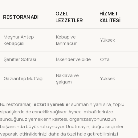
ÖZEL
HIZMET
RESTORAN ADI
LEZZETLER
KALITESI
Meşhur Antep
Kebap ve
Yüksek
Kebapçısı
lahmacun
Şehitler Sofrası
İskender ve pide
Orta
Baklava ve
Gaziantep Mutfağı
Yüksek
şalgam
Bu restoranlar,
lezzetli yemekler
sunmanın yanı sıra, toplu
siparişlerde de esneklik sağlıyor. Ayrıca, misafirlerinize
sunduğunuz yemeklerin kalitesi, organizasyonunuzun
başarısında büyük rol oynuyor. Unutmayın, doğru seçimler
yaparak, etkinliklerinizi daha da özel hale getirebilirsiniz!