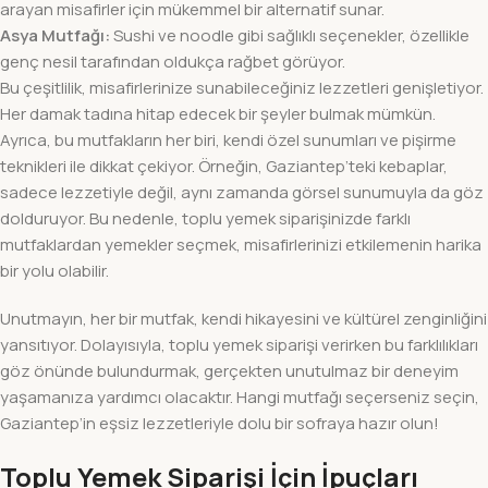
arayan misafirler için mükemmel bir alternatif sunar.
Asya Mutfağı:
Sushi ve noodle gibi sağlıklı seçenekler, özellikle
genç nesil tarafından oldukça rağbet görüyor.
Bu çeşitlilik, misafirlerinize sunabileceğiniz lezzetleri genişletiyor.
Her damak tadına hitap edecek bir şeyler bulmak mümkün.
Ayrıca, bu mutfakların her biri, kendi özel sunumları ve pişirme
teknikleri ile dikkat çekiyor. Örneğin, Gaziantep’teki kebaplar,
sadece lezzetiyle değil, aynı zamanda görsel sunumuyla da göz
dolduruyor. Bu nedenle, toplu yemek siparişinizde farklı
mutfaklardan yemekler seçmek, misafirlerinizi etkilemenin harika
bir yolu olabilir.
Unutmayın, her bir mutfak, kendi hikayesini ve kültürel zenginliğini
yansıtıyor. Dolayısıyla, toplu yemek siparişi verirken bu farklılıkları
göz önünde bulundurmak, gerçekten unutulmaz bir deneyim
yaşamanıza yardımcı olacaktır. Hangi mutfağı seçerseniz seçin,
Gaziantep’in eşsiz lezzetleriyle dolu bir sofraya hazır olun!
Toplu Yemek Siparişi İçin İpuçları