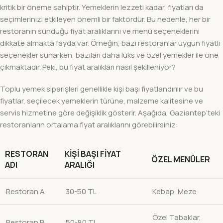
kritik bir öneme sahiptir. Yemeklerin lezzeti kadar, fiyatları da
seçimlerinizi etkileyen önemli bir faktördür. Bu nedenle, her bir
restoranın sunduğu fiyat aralıklarını ve menü seçeneklerini
dikkate almakta fayda var. Örneğin, bazı restoranlar uygun fiyatlı
seçenekler sunarken, bazıları daha lüks ve özel yemekler ile öne
çıkmaktadır. Peki, bu fiyat aralıkları nasıl şekilleniyor?
Toplu yemek siparişleri genellikle kişi başı fiyatlandırılır ve bu
fiyatlar, seçilecek yemeklerin türüne, malzeme kalitesine ve
servis hizmetine göre değişiklik gösterir. Aşağıda, Gaziantep’teki
restoranların ortalama fiyat aralıklarını görebilirsiniz:
RESTORAN
KIŞI BAŞI FIYAT
ÖZEL MENÜLER
ADI
ARALIĞI
Restoran A
30-50 TL
Kebap, Meze
Özel Tabaklar,
Restoran B
50-80 TL