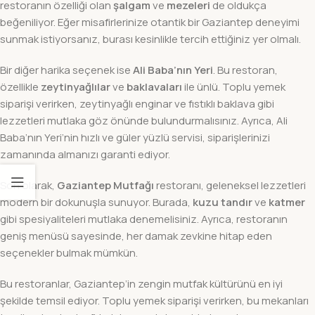
restoranın özelliği olan
şalgam
ve
mezeleri
de oldukça
beğeniliyor. Eğer misafirlerinize otantik bir Gaziantep deneyimi
sunmak istiyorsanız, burası kesinlikle tercih ettiğiniz yer olmalı.
Bir diğer harika seçenek ise
Ali Baba’nın Yeri
. Bu restoran,
özellikle
zeytinyağlılar
ve
baklavaları
ile ünlü. Toplu yemek
siparişi verirken, zeytinyağlı enginar ve fıstıklı baklava gibi
lezzetleri mutlaka göz önünde bulundurmalısınız. Ayrıca, Ali
Baba’nın Yeri’nin hızlı ve güler yüzlü servisi, siparişlerinizi
zamanında almanızı garanti ediyor.
Son olarak,
Gaziantep Mutfağı
restoranı, geleneksel lezzetleri
modern bir dokunuşla sunuyor. Burada,
kuzu tandır
ve
katmer
gibi spesiyaliteleri mutlaka denemelisiniz. Ayrıca, restoranın
geniş menüsü sayesinde, her damak zevkine hitap eden
seçenekler bulmak mümkün.
Bu restoranlar, Gaziantep’in zengin mutfak kültürünü en iyi
şekilde temsil ediyor. Toplu yemek siparişi verirken, bu mekanları