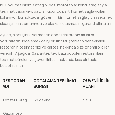
bulundurmalısınız. Örneğin, bazı restoranlar kendi araçlarıyla
teslimat yaparken, bazıları üçüncü parti hizmet sağlayıcıları
kullanıyor. Bu noktada,
güvenilir bir hizmet sağlayıcısı
seçmek,
siparişinizin zamanında ve eksiksiz ulaşmasını garanti altına alır.
Ayrıca, siparişinizi vermeden önce restoranın
müşteri
yorumlarını
incelemek de iyi bir fikir. Müşterilerin deneyimleri,
restoranın teslimat hızı ve kalitesi hakkında size önemli bilgiler
verebilir. Aşağıda, Gaziantep’teki bazı popüler restoranların
teslimat süreleri ve güvenilirlikleri hakkında kısa bir tablo
bulabilirsiniz:
RESTORAN
ORTALAMA TESLIMAT
GÜVENILIRLIK
ADI
SÜRESI
PUANI
Lezzet Durağı
30 dakika
9/10
Gaziantep