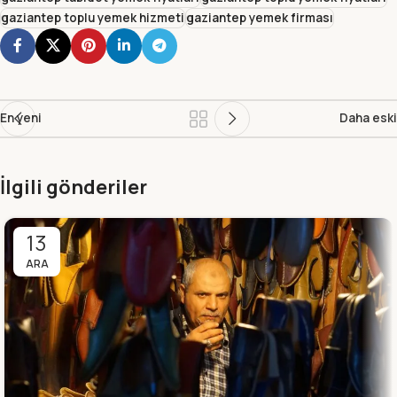
gaziantep toplu yemek hizmeti
gaziantep yemek firması
En yeni
Daha eski
İlgili gönderiler
13
ARA