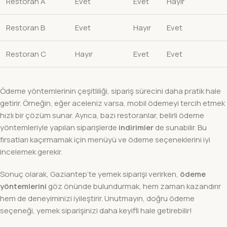
Restoran A
Evet
Evet
Hayır
Restoran B
Evet
Hayır
Evet
Restoran C
Hayır
Evet
Evet
Ödeme yöntemlerinin çeşitliliği, sipariş sürecini daha pratik hale
getirir. Örneğin, eğer aceleniz varsa, mobil ödemeyi tercih etmek
hızlı bir çözüm sunar. Ayrıca, bazı restoranlar, belirli ödeme
yöntemleriyle yapılan siparişlerde
indirimler
de sunabilir. Bu
fırsatları kaçırmamak için menüyü ve ödeme seçeneklerini iyi
incelemek gerekir.
Sonuç olarak, Gaziantep’te yemek siparişi verirken,
ödeme
yöntemlerini
göz önünde bulundurmak, hem zaman kazandırır
hem de deneyiminizi iyileştirir. Unutmayın, doğru ödeme
seçeneği, yemek siparişinizi daha keyifli hale getirebilir!