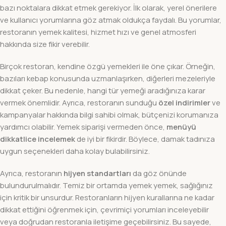
bazı noktalara dikkat etmek gerekiyor. İlk olarak, yerel önerilere
ve kullanıcı yorumlarına göz atmak oldukça faydalı. Bu yorumlar,
restoranın yemek kalitesi, hizmet hızı ve genel atmosferi
hakkında size fikir verebilir.
Birçok restoran, kendine özgü yemekleri ile öne çıkar. Örneğin,
bazıları kebap konusunda uzmanlaşırken, diğerleri mezeleriyle
dikkat çeker. Bu nedenle, hangi tür yemeği aradığınıza karar
vermek önemlidir. Ayrıca, restoranın sunduğu
özel indirimler
ve
kampanyalar hakkında bilgi sahibi olmak, bütçenizi korumanıza
yardımcı olabilir. Yemek siparişi vermeden önce,
menüyü
dikkatlice incelemek
de iyi bir fikirdir. Böylece, damak tadınıza
uygun seçenekleri daha kolay bulabilirsiniz.
Ayrıca, restoranın
hijyen standartları
da göz önünde
bulundurulmalıdır. Temiz bir ortamda yemek yemek, sağlığınız
için kritik bir unsurdur. Restoranların hijyen kurallarına ne kadar
dikkat ettiğini öğrenmek için, çevrimiçi yorumları inceleyebilir
veya doğrudan restoranla iletişime geçebilirsiniz. Bu sayede,