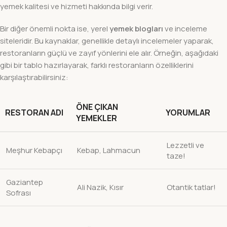
yemek kalitesi ve hizmeti hakkında bilgi verir.
Bir diğer önemli nokta ise, yerel
yemek blogları
ve inceleme
siteleridir. Bu kaynaklar, genellikle detaylı incelemeler yaparak,
restoranların güçlü ve zayıf yönlerini ele alır. Örneğin, aşağıdaki
gibi bir tablo hazırlayarak, farklı restoranların özelliklerini
karşılaştırabilirsiniz:
ÖNE ÇIKAN
RESTORAN ADI
YORUMLAR
YEMEKLER
Lezzetli ve
Meşhur Kebapçı
Kebap, Lahmacun
taze!
Gaziantep
Ali Nazik, Kısır
Otantik tatlar!
Sofrası