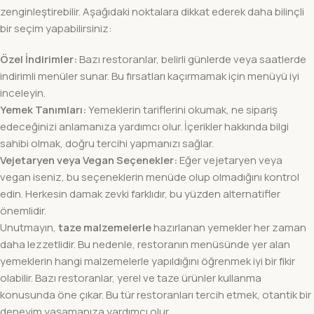
zenginleştirebilir. Aşağıdaki noktalara dikkat ederek daha bilinçli
bir seçim yapabilirsiniz:
Özel İndirimler:
Bazı restoranlar, belirli günlerde veya saatlerde
indirimli menüler sunar. Bu fırsatları kaçırmamak için menüyü iyi
inceleyin.
Yemek Tanımları:
Yemeklerin tariflerini okumak, ne sipariş
edeceğinizi anlamanıza yardımcı olur. İçerikler hakkında bilgi
sahibi olmak, doğru tercihi yapmanızı sağlar.
Vejetaryen veya Vegan Seçenekler:
Eğer vejetaryen veya
vegan iseniz, bu seçeneklerin menüde olup olmadığını kontrol
edin. Herkesin damak zevki farklıdır, bu yüzden alternatifler
önemlidir.
Unutmayın,
taze malzemelerle
hazırlanan yemekler her zaman
daha lezzetlidir. Bu nedenle, restoranın menüsünde yer alan
yemeklerin hangi malzemelerle yapıldığını öğrenmek iyi bir fikir
olabilir. Bazı restoranlar, yerel ve taze ürünler kullanma
konusunda öne çıkar. Bu tür restoranları tercih etmek, otantik bir
deneyim yaşamanıza yardımcı olur.